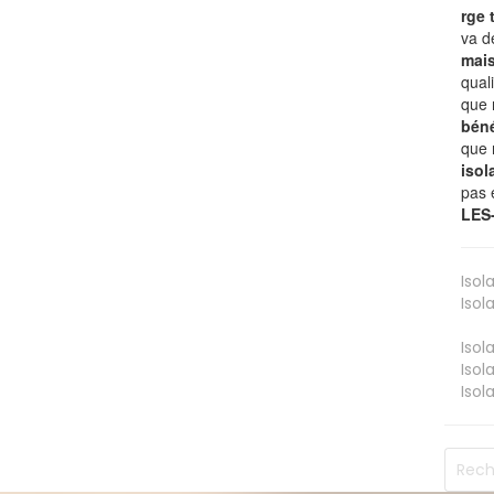
rge
va 
mai
qual
que 
béné
que 
isol
pas 
LES
Isol
Isol
Isol
Isol
Isol