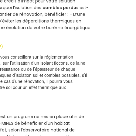
ce crédit d’impôt pour votre solution
urquoi l’isolation des
combles perdus
est-
antier de rénovation, bénéficier : - D’une
D’éviter les déperditions thermiques en
 D’une évolution de votre barème énergétique
2)
l vous conseillera sur la réglementation
, sur l’utilisation d’un isolant flocons, de laine
a résistance ou de l’épaisseur de chaque
iques d’isolation sol et combles possibles, s’il
le cas d’une rénovation, il pourra vous
re sol pour un effet thermique aux
) est un programme mis en place afin de
MINES de bénéficier d'un habitat
et, selon l'observatoire national de