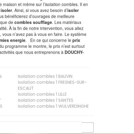
e maison et même sur l’isolation combles. Il en
 isoler
. Ainsi, si vous avez besoin d’
isoler
ous bénéficierez d’ouvrages de meilleure
nique de
combles soufflage
. Les matériaux
ité. À la fin de notre intervention, vous allez
, vous n’avez pas à vous en faire. Le système
mies energie
. En ce qui concerne le
prix
du programme le montre, le prix n’est surtout
 activités que nous entreprenons à
DOUCHY-
N
Isolation combles 1
BAUVIN
Isolation combles 1
FRESNES-SUR-
ESCAUT
Isolation combles 1
LILLE
T
Isolation combles 1
SANTES
S
Isolation combles 1
WULVERDINGHE