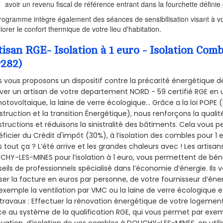
avoir un revenu fiscal de référence entrant dans la fourchette définie p
rogramme intègre également des séances de sensibilisation visant à vo
iorer le confort thermique de votre lieu d'habitation.
tisan RGE- Isolation à 1 euro - Isolation 
9282)
 vous proposons un dispositif contre la précarité énergétique de
ver un artisan de votre departement NORD - 59 certifié RGE en u
hotovoltaïque, la laine de verre écologique... Grâce a la loi POPE
truction et la
transition Énergétique), nous renforçons la quali
tructions et réduisons la sinistralité des bâtiments. Cela vous 
ficier du Crédit d'impôt (30%), à l’isolation des combles pour 1 eu
 tout ça ? L’été arrive et les grandes chaleurs avec ! Les artisans
HY-LES-MINES pour l’isolation à 1 euro, vous permettent de bén
eils de professionnels spécialisé dans l’économie d’énergie. Ils v
ser la facture en euros par personne, de votre fournisseur d’énerg
exemple la ventilation par VMC ou la laine de verre écologique e
travaux : Effectuer la rénovation énergétique de votre logement
e au système de la qualification RGE, qui vous permet par exe
vation, d’isolation de vos combles à DOUCHY-LES-MINES, en utili