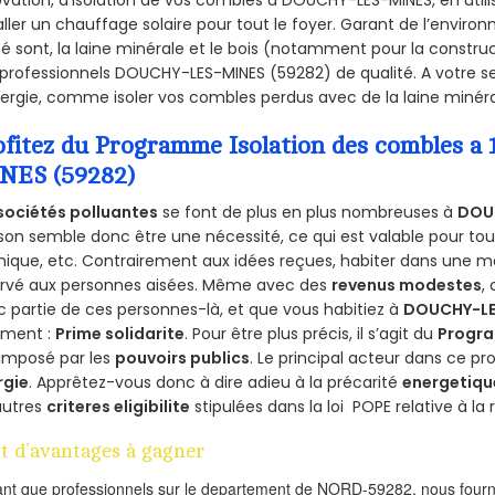
aller un chauffage solaire pour tout le foyer. Garant de l’envir
isé sont, la laine minérale et le bois (notamment pour la construc
professionnels DOUCHY-LES-MINES (59282) de qualité. A votre s
ergie, comme isoler vos combles perdus avec de la laine minéra
ofitez du Programme Isolation des combles 
NES (59282)
sociétés polluantes
se font de plus en plus nombreuses à
DOU
on semble donc être une nécessité, ce qui est valable pour tous 
ique, etc. Contrairement aux idées reçues, habiter dans une m
ervé aux personnes aisées. Même avec des
revenus modestes
,
 partie de ces personnes-là, et que vous habitiez à
DOUCHY-LE
ement :
Prime solidarite
. Pour être plus précis, il s’agit du
Progra
imposé par les
pouvoirs publics
. Le principal acteur dans ce 
rgie
. Apprêtez-vous donc à dire adieu à la précarité
energetiqu
autres
criteres eligibilite
stipulées dans la loi POPE relative à l
t d’avantages à gagner
ant que professionnels sur le departement de NORD-59282, nous fourni