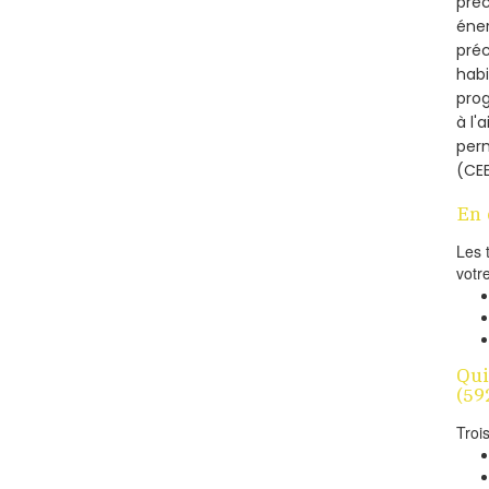
préc
éner
préc
habi
prog
à l'
per
(CEE
En 
Les 
votr
Qui
(59
Troi