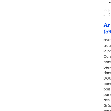
Le p
amél
Ar
(5
Nous
trou
le p
Cons
cons
béné
dans
DOUC
cons
bais
par 
des 
Grâc
réno