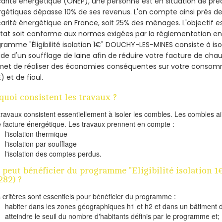
arité énergétique (ONEP), une personne est en situation de pré
gétiques dépasse 10% de ses revenus. L'on compte ainsi près de 
arité énergétique en France, soit 25% des ménages.
L'objectif 
tat soit conforme aux normes exigées par la réglementation en 
ramme "Éligibilité isolation 1€" DOUCHY-LES-MINES consiste à is
aide d'un soufflage de laine afin de réduire votre facture de cha
met de réaliser des économies conséquentes sur votre consom
) et de fioul.
quoi consistent les travaux ?
travaux consistent essentiellement à isoler les combles. Les combles 
e facture énergétique. Les travaux prennent en compte :
l'isolation thermique
l'isolation par soufflage
l'isolation des comptes perdus.
 peut bénéficier du programme "Eligibilité isolatio
282) ?
s critères sont essentiels pour bénéficier du programme :
habiter dans les zones géographiques h1 et h2 et dans un bâtiment d
atteindre le seuil du nombre d'habitants définis par le programme et;