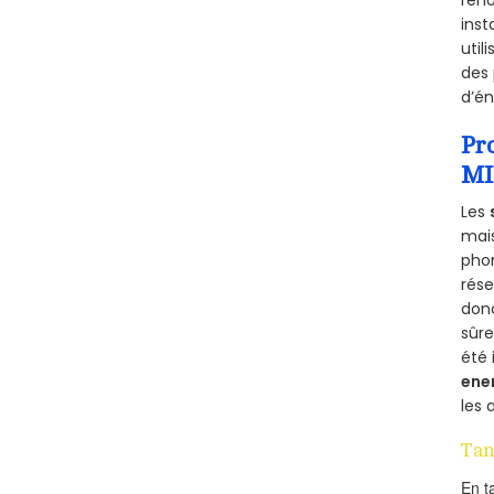
inst
util
des 
d’én
Pr
MI
Les
mais
phon
rés
donc
sûr
été 
ene
les 
Tan
En t