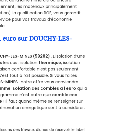
onnement, les matériaux principalement
tion).La qualification RGE, vous garantit
ervice pour vos travaux d’économie
le.
a 1 euro sur DOUCHY-LES-
CHY-LES-MINES (59282)
. L’isolation d’une
les cas : isolation
thermique
, isolation
aison confortable n’est pas seulement
 c’est tout à fait possible. Si vous faites
S-MINES
, notre offre vous conviendra
mme Isolation des combles a 1 euro
qui a
programme n’est autre que
comble eco
e
! Il faut quand même se renseigner sur
a rénovation energetique sont à considérer.
ssons des travaux dignes de recevoir le label