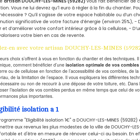
re
artisan DOUCHY-LES-MINES (59282)
vous fait bénéficier de 
ation. Vous ne lui devrez qu’1 euro à régler à la fin du chantier. Po
 nécessaire ? Qu’il s’agisse de votre espace habitable ou d’un ch
nution significative de votre facture d’énergie (environ 25%), - 
r et d’améliorer votre confort intérieur grâce à la cellulose, -
valorisera votre bien en cas de revente.
lez-en avec votre artisan DOUCHY-LES-MINES (5928
ieurs choix s’offrent à vous en fonction du chantier et des techniques. I
mique, comment bénéficier d’une
isolation optimale de vos combles
erre ou de cellulose en fonction de l’accessibilité de vos combles, de l
riau, de la limitation de l’espace. Il vous expliquera les différentes techn
nécessaire ou non de recourir à une dépose de votre toiture, etc. Dans 
oser l’isolation de vos combles perdus en même temps que celui de vot
ormances plus importantes.
gibilité isolation a 1
rogramme "Eligibilité isolation 1€" a DOUCHY-LES-MINES (59282
ettre aux revenus les plus modestes de la ville de DOUCHY-LES-
ortable et d'être en mesure de rénover celui-ci au besoin. En eff