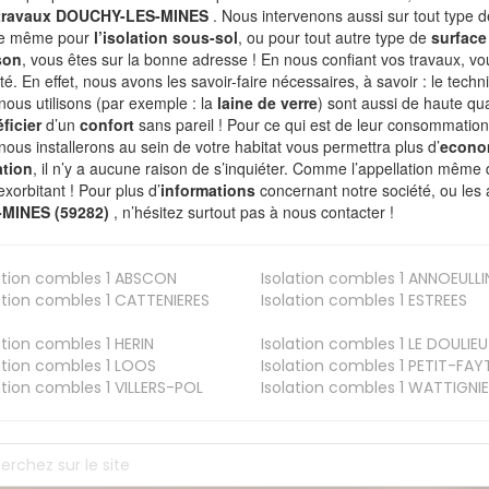
 travaux DOUCHY-LES-MINES
. Nous intervenons aussi sur tout type d
de même pour
l’isolation sous-sol
, ou pour tout autre type de
surface
son
, vous êtes sur la bonne adresse ! En nous confiant vos travaux, v
ité. En effet, nous avons les savoir-faire nécessaires, à savoir : le tech
nous utilisons (par exemple : la
laine de verre
) sont aussi de haute qual
ficier
d’un
confort
sans pareil ! Pour ce qui est de leur consommation
nous installerons au sein de votre habitat vous permettra plus d’
econo
ation
, il n’y a aucune raison de s’inquiéter. Comme l’appellation même 
exorbitant ! Pour plus d’
informations
concernant notre société, ou les
-MINES (59282)
, n’hésitez surtout pas à nous contacter !
ation combles 1
ABSCON
Isolation combles 1
ANNOEULLI
ation combles 1
CATTENIERES
Isolation combles 1
ESTREES
ation combles 1
HERIN
Isolation combles 1
LE DOULIEU
ation combles 1
LOOS
Isolation combles 1
PETIT-FAY
ation combles 1
VILLERS-POL
Isolation combles 1
WATTIGNIE