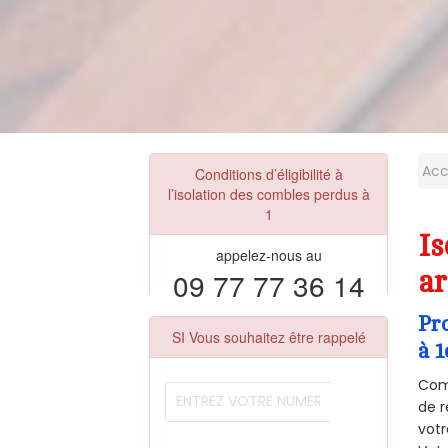
Acc
Conditions d’éligibilité à
l’isolation des combles perdus à
1
Is
appelez-nous au
09 77 77 36 14
ar
Pr
SI Vous souhaitez être rappelé
à 1
Comm
de r
votr