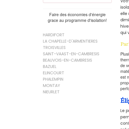
Vot
isol
elle
Faire des économies d'énergie
dimi
grace au programme d'isolation!
hive
qui 
HARDIFORT
LA CHAPELLE-D'ARMENTIERES
Par
TROISVILLES
SAINT-VAAST-EN-CAMBRESIS
Plus
ther
BEAUVOIS-EN-CAMBRESIS
de v
BAZUEL
maté
ELINCOURT
est 
PHALEMPIN
prop
MONTAY
perf
NIEURLET
Éli
Le p
perm
conf