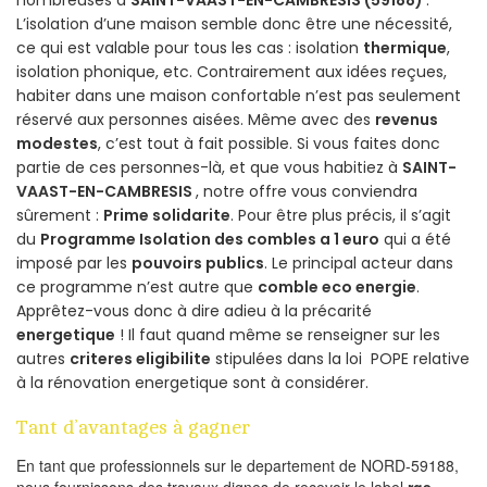
L’isolation d’une maison semble donc être une nécessité,
ce qui est valable pour tous les cas : isolation
thermique
,
isolation phonique, etc. Contrairement aux idées reçues,
habiter dans une maison confortable n’est pas seulement
réservé aux personnes aisées. Même avec des
revenus
modestes
, c’est tout à fait possible. Si vous faites donc
partie de ces personnes-là, et que vous habitiez à
SAINT-
VAAST-EN-CAMBRESIS
, notre offre vous conviendra
sûrement :
Prime solidarite
. Pour être plus précis, il s’agit
du
Programme Isolation des combles a 1 euro
qui a été
imposé par les
pouvoirs publics
. Le principal acteur dans
ce programme n’est autre que
comble eco energie
.
Apprêtez-vous donc à dire adieu à la précarité
energetique
! Il faut quand même se renseigner sur les
autres
criteres eligibilite
stipulées dans la loi POPE relative
à la rénovation energetique sont à considérer.
Tant d’avantages à gagner
En tant que professionnels sur le departement de NORD-59188,
nous fournissons des travaux dignes de recevoir le label
rge