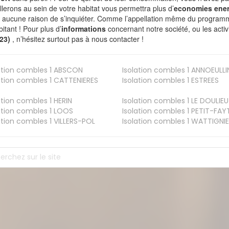
allerons au sein de votre habitat vous permettra plus d’
economies ener
a aucune raison de s’inquiéter. Comme l’appellation même du programme 
bitant ! Pour plus d’
informations
concernant notre société, ou les act
123)
, n’hésitez surtout pas à nous contacter !
ation combles 1
ABSCON
Isolation combles 1
ANNOEULLI
ation combles 1
CATTENIERES
Isolation combles 1
ESTREES
ation combles 1
HERIN
Isolation combles 1
LE DOULIEU
ation combles 1
LOOS
Isolation combles 1
PETIT-FAY
ation combles 1
VILLERS-POL
Isolation combles 1
WATTIGNIE