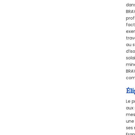
dans
BRAY
prof
fact
exem
trav
au s
d’is
sola
miné
BRAY
comb
Éli
Le p
aux 
mesu
une 
ses 
Fra