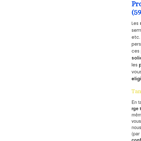
Pr
(5
Les
semb
etc.
per
ces 
soli
les
vous
elig
Tan
En t
rge
mêm
vous
nous
(par
conf