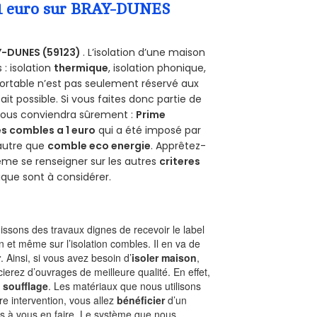
a 1 euro sur BRAY-DUNES
-DUNES (59123)
. L’isolation d’une maison
 : isolation
thermique
, isolation phonique,
ortable n’est pas seulement réservé aux
 fait possible. Si vous faites donc partie de
 vous conviendra sûrement :
Prime
s combles a 1 euro
qui a été imposé par
 autre que
comble eco energie
. Apprêtez-
ême se renseigner sur les autres
criteres
ique sont à considérer.
ssons des travaux dignes de recevoir le label
 et même sur l’isolation combles. Il en va de
r
. Ainsi, si vous avez besoin d’
isoler maison
,
ierez d’ouvrages de meilleure qualité. En effet,
 soufflage
. Les matériaux que nous utilisons
tre intervention, vous allez
bénéficier
d’un
as à vous en faire. Le système que nous