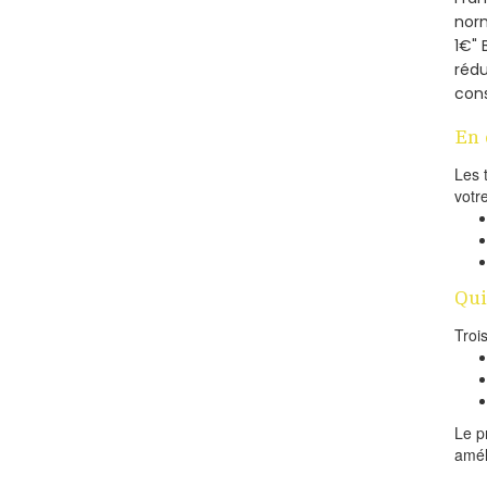
norm
1€" 
rédu
cons
En 
Les 
votr
Qui
Troi
Le p
amél