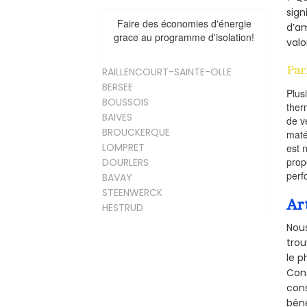
sign
Faire des économies d'énergie
d’am
grace au programme d'isolation!
valo
Par
RAILLENCOURT-SAINTE-OLLE
BERSEE
Plus
BOUSSOIS
ther
BAIVES
de v
BROUCKERQUE
maté
LOMPRET
est 
prop
DOURLERS
perf
BAVAY
STEENWERCK
Ar
HESTRUD
Nous
trou
le p
Cons
cons
béné