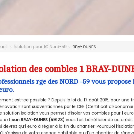
ueil
Isolation pour 1€ Nord-59
BRAY-DUNES
olation des combles 1 BRAY-DUNE
ofessionnels rge des NORD -59 vous propose l
euro.
ent est-ce possible ? Depuis la loi du 17 août 2015, pour une tr
énovation sont subventionnés par le CEE (Certificat d’Economie
e solution isolation vous permet d’isoler vos combles pour 1 e
re
artisan BRAY-DUNES (59123)
vous fait bénéficier de ce crédit
ui devrez qu’1 euro à régler à la fin du chantier. Pourquoi l’isolati
’il s’agisse de votre espace habitable ou d’un chantier de rénova