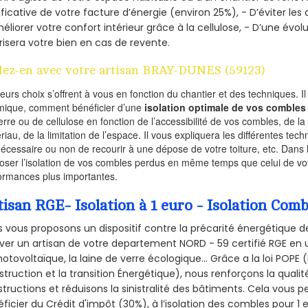
ificative de votre facture d’énergie (environ 25%), - D’éviter le
éliorer votre confort intérieur grâce à la cellulose, - D’une év
risera votre bien en cas de revente.
lez-en avec votre artisan BRAY-DUNES (59123)
ieurs choix s’offrent à vous en fonction du chantier et des techniques. I
mique, comment bénéficier d’une
isolation optimale de vos combles
erre ou de cellulose en fonction de l’accessibilité de vos combles, de l
riau, de la limitation de l’espace. Il vous expliquera les différentes techn
nécessaire ou non de recourir à une dépose de votre toiture, etc. Dans 
oser l’isolation de vos combles perdus en même temps que celui de vot
ormances plus importantes.
tisan RGE- Isolation à 1 euro - Isolation Co
 vous proposons un dispositif contre la précarité énergétique de
ver un artisan de votre departement NORD - 59 certifié RGE en u
hotovoltaïque, la laine de verre écologique... Grâce a la loi POPE
truction et la
transition Énergétique), nous renforçons la quali
tructions et réduisons la sinistralité des bâtiments. Cela vous 
ficier du Crédit d'impôt (30%), à l’isolation des combles pour 1 eu