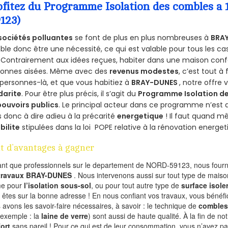
ofitez du Programme Isolation des combles 
9123)
sociétés polluantes
se font de plus en plus nombreuses à
BRAY
le donc être une nécessité, ce qui est valable pour tous les cas
 Contrairement aux idées reçues, habiter dans une maison conf
sonnes aisées. Même avec des
revenus modestes
, c’est tout à
personnes-là, et que vous habitiez à
BRAY-DUNES
, notre offre
darite
. Pour être plus précis, il s’agit du
Programme Isolation de
pouvoirs publics
. Le principal acteur dans ce programme n’est
 donc à dire adieu à la précarité
energetique
! Il faut quand m
ibilite
stipulées dans la loi POPE relative à la rénovation energet
t d’avantages à gagner
ant que professionnels sur le departement de NORD-59123, nous fourni
 travaux BRAY-DUNES
. Nous intervenons aussi sur tout type de maison
e pour
l’isolation sous-sol
, ou pour tout autre type de
surface isole
 êtes sur la bonne adresse ! En nous confiant vos travaux, vous bénéfic
 avons les savoir-faire nécessaires, à savoir : le technique de
combles
 exemple : la
laine de verre
) sont aussi de haute qualité. À la fin de no
ort
sans pareil ! Pour ce qui est de leur consommation, vous n’avez p