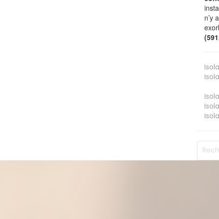
inst
n’y 
exor
(59
Isol
Isol
Isol
Isol
Isol