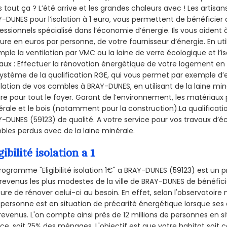
 tout ça ? L’été arrive et les grandes chaleurs avec ! Les artisans
-DUNES pour l’isolation à 1 euro, vous permettent de bénéficier 
essionnels spécialisé dans l’économie d’énergie. Ils vous aident à
ure en euros par personne, de votre fournisseur d’énergie. En uti
ple la ventilation par VMC ou la laine de verre écologique et l’
aux : Effectuer la rénovation énergétique de votre logement en 
ystème de la qualification RGE, qui vous permet par exemple d’
olation de vos combles à BRAY-DUNES, en utilisant de la laine mi
ire pour tout le foyer. Garant de l’environnement, les matériaux p
rale et le bois (notamment pour la construction).La qualificati
-DUNES (59123) de qualité. A votre service pour vos travaux d’
les perdus avec de la laine minérale.
gibilité isolation a 1
rogramme "Eligibilité isolation 1€" a BRAY-DUNES (59123) est u
revenus les plus modestes de la ville de BRAY-DUNES de bénéfici
re de rénover celui-ci au besoin. En effet, selon l'observatoire
personne est en situation de précarité énergétique lorsque se
revenus. L'on compte ainsi près de 12 millions de personnes en s
nce, soit 25% des ménages.
L'objectif est que votre habitat soit