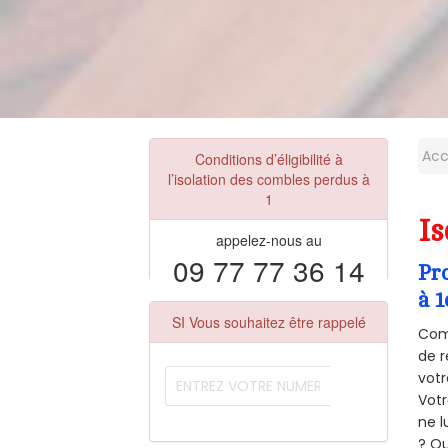
Acc
Conditions d’éligibilité à
l’isolation des combles perdus à
1
Is
appelez-nous au
09 77 77 36 14
Pr
à 1
SI Vous souhaitez être rappelé
Comm
de r
votr
Vot
ne l
? Qu