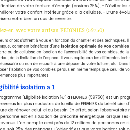
ificative de votre facture d’énergie (environ 25%), - D’éviter le
éliorer votre confort intérieur grâce à la cellulose, - D’une év
risera votre bien en cas de revente.
lez-en avec votre artisan FEIGNIES (59750)
ieurs choix s’offrent à vous en fonction du chantier et des techniques. I
mique, comment bénéficier d’une
isolation optimale de vos combles
erre ou de cellulose en fonction de l’accessibilité de vos combles, de l
riau, de la limitation de l’espace. Il vous expliquera les différentes techn
nécessaire ou non de recourir à une dépose de votre toiture, etc. Dans 
oser l’isolation de vos combles perdus en même temps que celui de vot
ormances plus importantes.
gibilité isolation a 1
rogramme "Eligibilité isolation 1€" a FEIGNIES (59750) est un p
revenus les plus modestes de la ville de FEIGNIES de bénéficier d
re de rénover celui-ci au besoin. En effet, selon l'observatoire
personne est en situation de précarité énergétique lorsque se
revenus. L'on compte ainsi près de 12 millions de personnes en s
nce, soit 25% des ménages.
L'objectif est que votre habitat soit