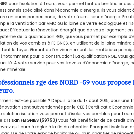
NIES pour l’isolation à 1 euro, vous permettent de bénéficier des 
essionnels spécialisé dans l’économie d’énergie. Ils vous aident à
ure en euros par personne, de votre fournisseur d’énergie. En uti
ple la ventilation par VMC ou la laine de verre écologique et l’
aux : Effectuer la rénovation énergétique de votre logement en 
ystème de la qualification RGE, qui vous permet par exemple d’
olation de vos combles à FEIGNIES, en utilisant de la laine minéra
 tout le foyer. Garant de l’environnement, les matériaux principal
 (notamment pour la construction).La qualification RGE, vous ga
ualité. A votre service pour vos travaux d’économie d’énergie
aine minérale.
ofessionnels rge des NORD -59 vous propose l
euro.
ent est-ce possible ? Depuis la loi du 17 août 2015, pour une tr
énovation sont subventionnés par le CEE (Certificat d’Economie
e solution isolation vous permet d’isoler vos combles pour 1 e
re
artisan FEIGNIES (59750)
vous fait bénéficier de ce crédit d’i
devrez qu’1 euro à régler à la fin du chantier. Pourquoi l’isolation 
l s’agisse de votre espace habitable ou d’un chantier de rénovati