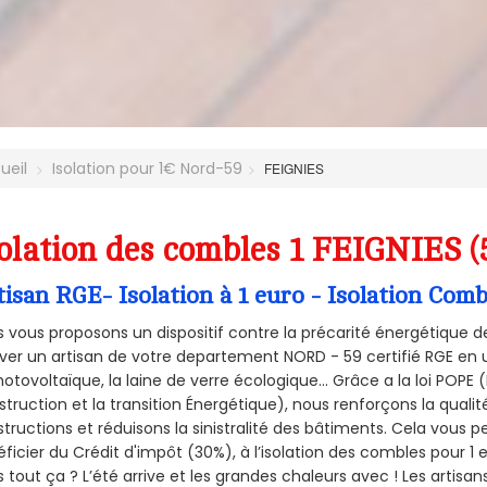
ueil
Isolation pour 1€ Nord-59
FEIGNIES
olation des combles 1 FEIGNIES (
tisan RGE- Isolation à 1 euro - Isolation Com
 vous proposons un dispositif contre la précarité énergétique de
ver un artisan de votre departement NORD - 59 certifié RGE en u
hotovoltaïque, la laine de verre écologique... Grâce a la loi POPE
truction et la
transition Énergétique), nous renforçons la quali
tructions et réduisons la sinistralité des bâtiments. Cela vous 
ficier du Crédit d'impôt (30%), à l’isolation des combles pour 1 eu
 tout ça ? L’été arrive et les grandes chaleurs avec ! Les artisans