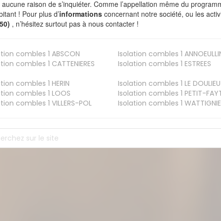
a aucune raison de s’inquiéter. Comme l’appellation même du programme 
bitant ! Pour plus d’
informations
concernant notre société, ou les act
750)
, n’hésitez surtout pas à nous contacter !
ation combles 1
ABSCON
Isolation combles 1
ANNOEULLI
ation combles 1
CATTENIERES
Isolation combles 1
ESTREES
ation combles 1
HERIN
Isolation combles 1
LE DOULIEU
ation combles 1
LOOS
Isolation combles 1
PETIT-FAY
ation combles 1
VILLERS-POL
Isolation combles 1
WATTIGNIE