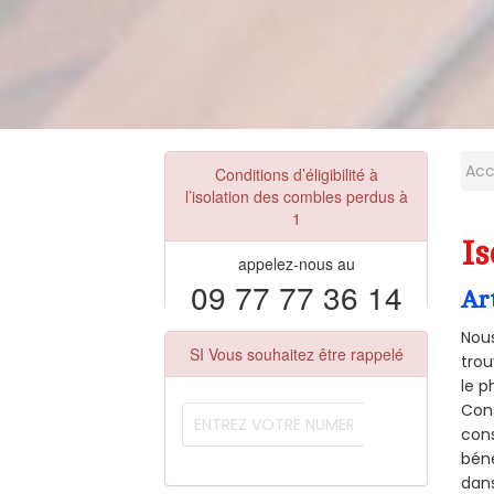
Acc
Conditions d’éligibilité à
l’isolation des combles perdus à
1
Is
appelez-nous au
09 77 77 36 14
Ar
Nous
SI Vous souhaitez être rappelé
trou
le p
Cons
cons
béné
dans