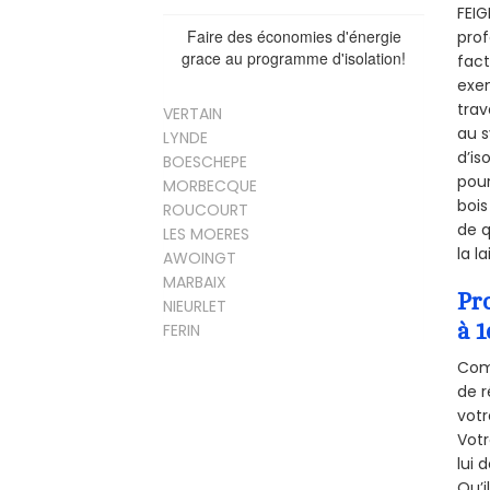
FEIG
Faire des économies d'énergie
prof
grace au programme d'isolation!
fact
exem
trav
VERTAIN
au s
LYNDE
d’is
BOESCHEPE
pour
MORBECQUE
bois
ROUCOURT
de q
LES MOERES
la l
AWOINGT
MARBAIX
Pr
NIEURLET
à 1
FERIN
Comm
de r
votr
Vot
lui 
Qu’i