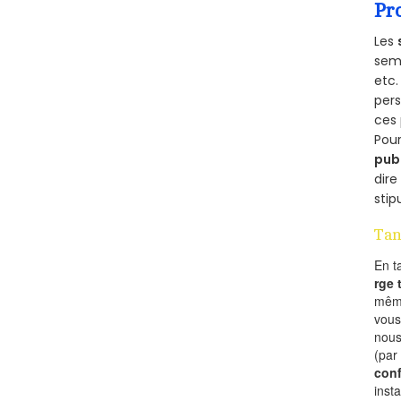
Pr
Les
semb
etc.
per
ces 
Pour
pub
dire
stip
Tan
En t
rge
mêm
vous
nous
(par
conf
inst