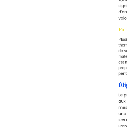
sign
d’am
valo
Par
Plus
ther
de v
maté
est 
prop
perf
Éli
Le p
aux 
mesu
une 
ses 
Fra