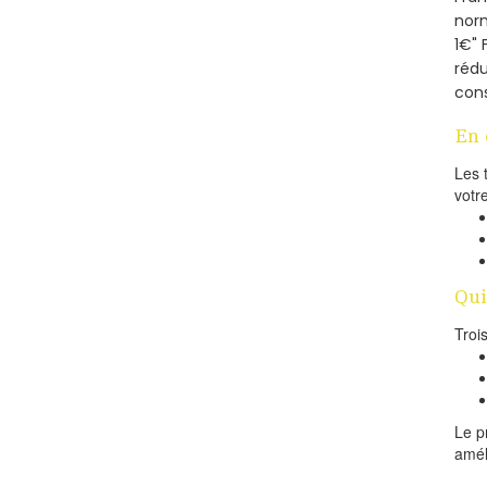
norm
1€" 
rédu
cons
En 
Les 
votr
Qui
Troi
Le p
amél