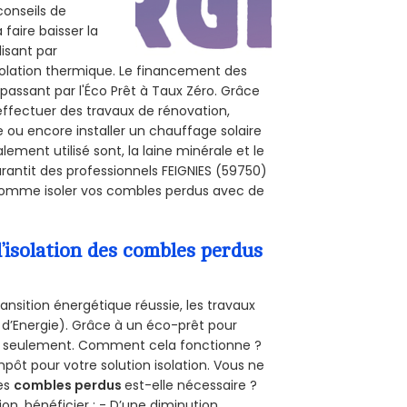
conseils de
 faire baisser la
lisant par
isolation thermique. Le financement des
passant par l'Éco Prêt à Taux Zéro. Grâce
effectuer des travaux de rénovation,
le ou encore installer un chauffage solaire
ement utilisé sont, la laine minérale et le
rantit des professionnels FEIGNIES (59750)
, comme isoler vos combles perdus avec de
’isolation des combles perdus
ansition énergétique réussie, les travaux
 d’Energie). Grâce à un éco-prêt pour
uro seulement. Comment cela fonctionne ?
mpôt pour votre solution isolation. Vous ne
des
combles perdus
est-elle nécessaire ?
on, bénéficier : - D’une diminution