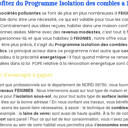
ofitez du Programme Isolation des combles a 
sociétés polluantes
se font de plus en plus nombreuses à
FEIG
le donc être une nécessité, ce qui est valable pour tous les cas
 Contrairement aux idées reçues, habiter dans une maison conf
sonnes aisées. Même avec des
revenus modestes
, c’est tout à
personnes-là, et que vous habitiez à
FEIGNIES
, notre offre vou
 être plus précis, il s’agit du
Programme Isolation des combles 
lics
. Le principal acteur dans ce programme n’est autre que
co
 adieu à la précarité
energetique
! Il faut quand même se rensei
ulées dans la loi POPE relative à la rénovation energetique sont 
t d’avantages à gagner
ant que professionnels sur le departement de NORD-59750, nous fourni
 travaux FEIGNIES
. Nous intervenons aussi sur tout type de maison et 
e pour
l’isolation sous-sol
, ou pour tout autre type de
surface isole
 êtes sur la bonne adresse ! En nous confiant vos travaux, vous bénéfic
 avons les savoir-faire nécessaires, à savoir : le technique de
combles
 exemple : la
laine de verre
) sont aussi de haute qualité. À la fin de no
ort
sans pareil ! Pour ce qui est de leur consommation, vous n’avez p
allerons au sein de votre habitat vous permettra plus d’
economies ener