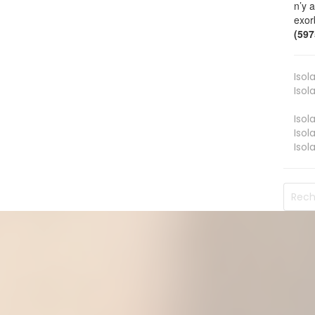
n’y 
exor
(59
Isol
Isol
Isol
Isol
Isol