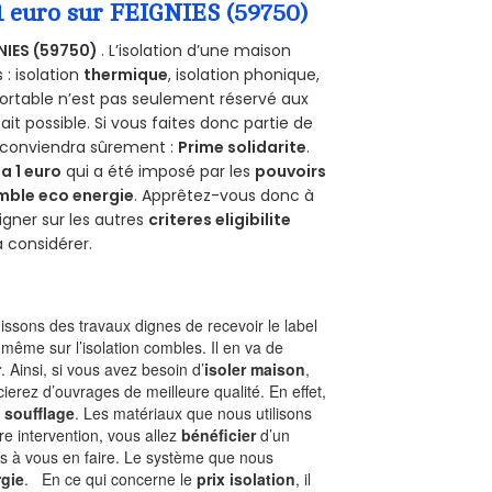
1 euro sur FEIGNIES (59750)
NIES (59750)
. L’isolation d’une maison
 : isolation
thermique
, isolation phonique,
ortable n’est pas seulement réservé aux
 fait possible. Si vous faites donc partie de
s conviendra sûrement :
Prime solidarite
.
a 1 euro
qui a été imposé par les
pouvoirs
mble eco energie
. Apprêtez-vous donc à
gner sur les autres
criteres eligibilite
à considérer.
ssons des travaux dignes de recevoir le label
même sur l’isolation combles. Il en va de
r
. Ainsi, si vous avez besoin d’
isoler maison
,
ierez d’ouvrages de meilleure qualité. En effet,
 soufflage
. Les matériaux que nous utilisons
tre intervention, vous allez
bénéficier
d’un
as à vous en faire. Le système que nous
gie
. En ce qui concerne le
prix isolation
, il