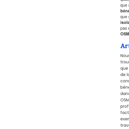
que 
béné
que 
isol
pas 
OSM
Ar
Nous
trou
que 
de l
cons
béné
dans
OSMA
prof
fact
exem
trav