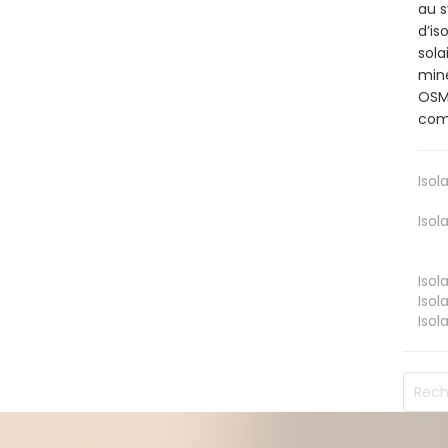
au s
d’is
sola
miné
OSMA
comb
Isol
Isol
Isol
Isol
Isol