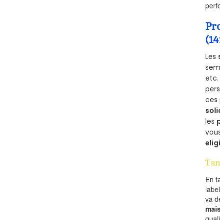
perf
Pr
(1
Les
semb
etc.
per
ces 
soli
les
vous
elig
Tan
En t
labe
va 
mai
qual