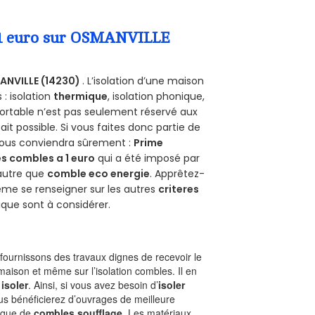
a 1 euro sur OSMANVILLE
NVILLE (14230)
. L’isolation d’une maison
 : isolation
thermique
, isolation phonique,
ortable n’est pas seulement réservé aux
 fait possible. Si vous faites donc partie de
 vous conviendra sûrement :
Prime
s combles a 1 euro
qui a été imposé par
 autre que
comble eco energie
. Apprêtez-
ême se renseigner sur les autres
criteres
ique sont à considérer.
ournissons des travaux dignes de recevoir le
maison et même sur l’isolation combles. Il en
 isoler
. Ainsi, si vous avez besoin d’
isoler
ous bénéficierez d’ouvrages de meilleure
nique de
combles soufflage
. Les matériaux