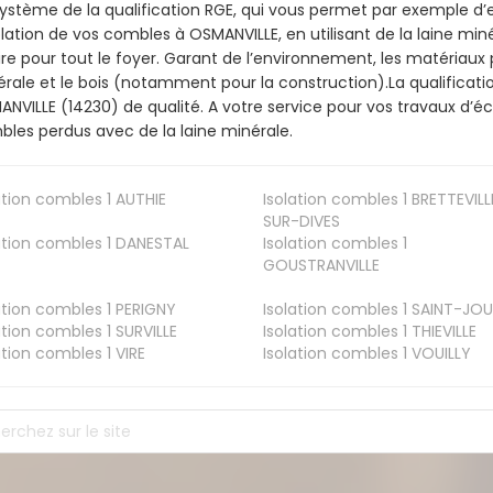
ystème de la qualification RGE, qui vous permet par exemple d’
olation de vos combles à OSMANVILLE, en utilisant de la laine mi
ire pour tout le foyer. Garant de l’environnement, les matériaux p
rale et le bois (notamment pour la construction).La qualificati
NVILLE (14230) de qualité. A votre service pour vos travaux d’
les perdus avec de la laine minérale.
ation combles 1
AUTHIE
Isolation combles 1
BRETTEVILL
SUR-DIVES
ation combles 1
DANESTAL
Isolation combles 1
GOUSTRANVILLE
ation combles 1
PERIGNY
Isolation combles 1
SAINT-JOU
ation combles 1
SURVILLE
Isolation combles 1
THIEVILLE
ation combles 1
VIRE
Isolation combles 1
VOUILLY