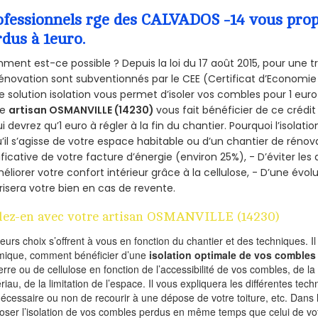
ofessionnels rge des CALVADOS -14 vous propo
rdus à 1euro.
ent est-ce possible ? Depuis la loi du 17 août 2015, pour une tr
énovation sont subventionnés par le CEE (Certificat d’Economie
e solution isolation vous permet d’isoler vos combles pour 1 e
re
artisan OSMANVILLE (14230)
vous fait bénéficier de ce crédit
ui devrez qu’1 euro à régler à la fin du chantier. Pourquoi l’isolati
’il s’agisse de votre espace habitable ou d’un chantier de rénova
ificative de votre facture d’énergie (environ 25%), - D’éviter le
éliorer votre confort intérieur grâce à la cellulose, - D’une év
risera votre bien en cas de revente.
lez-en avec votre artisan OSMANVILLE (14230)
ieurs choix s’offrent à vous en fonction du chantier et des techniques. I
mique, comment bénéficier d’une
isolation optimale de vos combles
erre ou de cellulose en fonction de l’accessibilité de vos combles, de l
riau, de la limitation de l’espace. Il vous expliquera les différentes techn
nécessaire ou non de recourir à une dépose de votre toiture, etc. Dans 
oser l’isolation de vos combles perdus en même temps que celui de vot