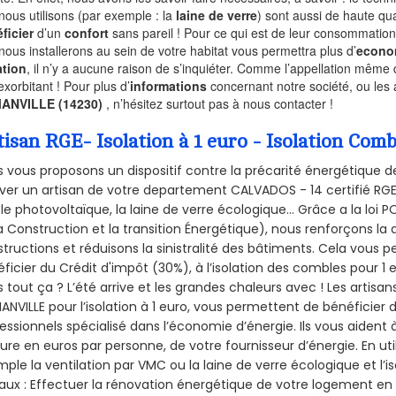
nous utilisons (par exemple : la
laine de verre
) sont aussi de haute qual
ficier
d’un
confort
sans pareil ! Pour ce qui est de leur consommation
nous installerons au sein de votre habitat vous permettra plus d’
econo
ation
, il n’y a aucune raison de s’inquiéter. Comme l’appellation même 
exorbitant ! Pour plus d’
informations
concernant notre société, ou les 
ANVILLE (14230)
, n’hésitez surtout pas à nous contacter !
tisan RGE- Isolation à 1 euro - Isolation C
 vous proposons un dispositif contre la précarité énergétique de
ver un artisan de votre departement CALVADOS - 14 certifié RGE 
le photovoltaïque, la laine de verre écologique... Grâce a la loi
a Construction et la
transition Énergétique), nous renforçons la 
tructions et réduisons la sinistralité des bâtiments. Cela vous 
ficier du Crédit d'impôt (30%), à l’isolation des combles pour 1 eu
 tout ça ? L’été arrive et les grandes chaleurs avec ! Les artisans
NVILLE pour l’isolation à 1 euro, vous permettent de bénéficier 
essionnels spécialisé dans l’économie d’énergie. Ils vous aident à
ure en euros par personne, de votre fournisseur d’énergie. En uti
ple la ventilation par VMC ou la laine de verre écologique et l’
aux : Effectuer la rénovation énergétique de votre logement en 