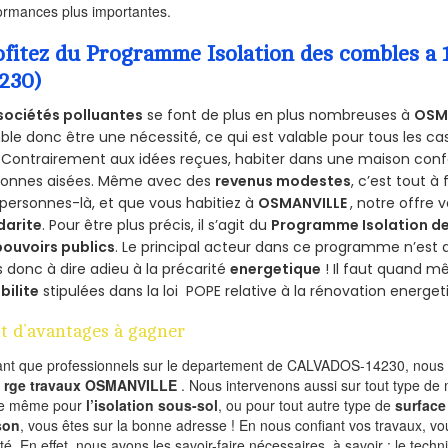
ormances plus importantes.
ofitez du Programme Isolation des combles 
4230)
sociétés polluantes
se font de plus en plus nombreuses à
OSMA
le donc être une nécessité, ce qui est valable pour tous les cas
 Contrairement aux idées reçues, habiter dans une maison conf
sonnes aisées. Même avec des
revenus modestes
, c’est tout à
personnes-là, et que vous habitiez à
OSMANVILLE
, notre offre
darite
. Pour être plus précis, il s’agit du
Programme Isolation de
pouvoirs publics
. Le principal acteur dans ce programme n’est
 donc à dire adieu à la précarité
energetique
! Il faut quand m
ibilite
stipulées dans la loi POPE relative à la rénovation energet
t d’avantages à gagner
ant que professionnels sur le departement de CALVADOS-14230, nous f
l
rge travaux OSMANVILLE
. Nous intervenons aussi sur tout type de 
de même pour
l’isolation sous-sol
, ou pour tout autre type de
surface
son
, vous êtes sur la bonne adresse ! En nous confiant vos travaux, v
ité. En effet, nous avons les savoir-faire nécessaires, à savoir : le tech