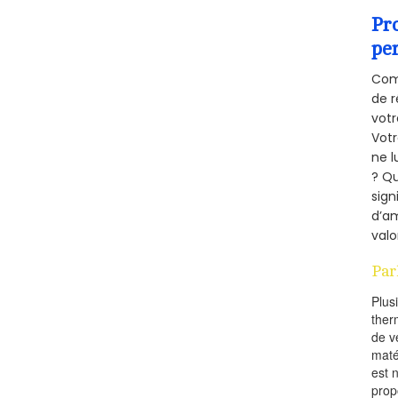
Pr
pe
Comm
de r
votr
Vot
ne l
? Qu
sign
d’am
valo
Par
Plus
ther
de v
maté
est 
prop