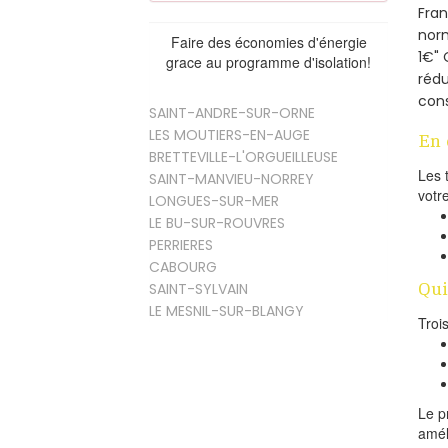
Fra
norm
Faire des économies d'énergie
1€" 
grace au programme d'isolation!
rédu
cons
SAINT-ANDRE-SUR-ORNE
LES MOUTIERS-EN-AUGE
En 
BRETTEVILLE-L'ORGUEILLEUSE
Les 
SAINT-MANVIEU-NORREY
votr
LONGUES-SUR-MER
LE BU-SUR-ROUVRES
PERRIERES
CABOURG
Qui
SAINT-SYLVAIN
LE MESNIL-SUR-BLANGY
Troi
Le p
amél