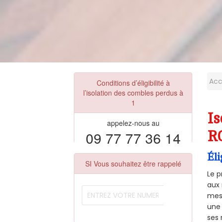
Acc
Conditions d’éligibilité à
l’isolation des combles perdus à
1
Is
appelez-nous au
09 77 77 36 14
R
Éli
SI Vous souhaitez être rappelé
Le p
aux 
mesu
une 
ses 