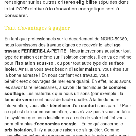
renseigner sur les autres
criteres eligibilite
stipulées dans
la loi POPE relative à la rénovation energetique sont à
considérer.
Tant d’avantages à gagner
En tant que professionnels sur le departement de NORD-59680,
nous fournissons des travaux dignes de recevoir le label
rge
travaux FERRIERE-LA-PETITE
. Nous intervenons aussi sur tout
type de maison et même sur l’isolation combles. Il en va de même
pour
l’isolation sous-sol
, ou pour tout autre type de
surface
isoler
. Ainsi, si vous avez besoin d’
isoler maison
, vous êtes sur
la bonne adresse ! En nous confiant vos travaux, vous
bénéficierez d’ouvrages de meilleure qualité. En effet, nous avons
les savoir-faire nécessaires, à savoir : le technique de
combles
soufflage
. Les matériaux que nous utilisons (par exemple : la
laine de verre
) sont aussi de haute qualité. À la fin de notre
intervention, vous allez
bénéficier
d’un
confort
sans pareil ! Pour
ce qui est de leur consommation, vous n’avez pas à vous en faire.
Le système que nous installerons au sein de votre habitat vous
permettra plus d’
economies energie
. En ce qui concerne le
prix isolation
, il n’y a aucune raison de s’inquiéter. Comme
l’appellation même du programme le montre, le prix n’est surtout