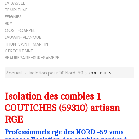
LA BASSEE
TEMPLEUVE
FEIGNIES
BRY
OOST-CAPPEL
LAUWIN-PLANQUE
THUN-SAINT-MARTIN
CERFONTAINE
BEAUREPAIRE-SUR-SAMBRE
Accueil
Isolation pour 1€ Nord-59
COUTICHES
Isolation des combles 1
COUTICHES (59310) artisan
RGE
Professionnels rge des NORD -59 vous