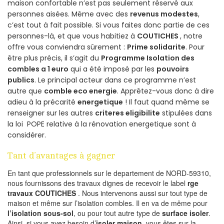
maison confortable n’est pas seulement réservé aux
personnes aisées. Même avec des
revenus modestes
,
c’est tout à fait possible. Si vous faites donc partie de ces
personnes-là, et que vous habitiez à
COUTICHES
, notre
offre vous conviendra sûrement :
Prime solidarite
. Pour
être plus précis, il s’agit du
Programme Isolation des
combles a 1 euro
qui a été imposé par les
pouvoirs
publics
. Le principal acteur dans ce programme n’est
autre que
comble eco energie
. Apprêtez-vous donc à dire
adieu à la précarité
energetique
! Il faut quand même se
renseigner sur les autres
criteres eligibilite
stipulées dans
la loi POPE relative à la rénovation energetique sont à
considérer.
Tant d’avantages à gagner
En tant que professionnels sur le departement de NORD-59310,
nous fournissons des travaux dignes de recevoir le label
rge
travaux COUTICHES
. Nous intervenons aussi sur tout type de
maison et même sur l’isolation combles. Il en va de même pour
l’isolation sous-sol
, ou pour tout autre type de
surface isoler
.
Ainsi, si vous avez besoin d’
isoler maison
, vous êtes sur la