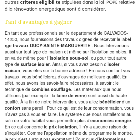
autres
criteres eligibilite
stipulées dans la loi POPE relative
à la rénovation energetique sont à considérer.
Tant d’avantages à gagner
En tant que professionnels sur le departement de CALVADOS-
14250, nous fournissons des travaux dignes de recevoir le label
rge travaux DUCY-SAINTE-MARGUERITE
. Nous intervenons
aussi sur tout type de maison et même sur l’isolation combles. Il
en va de même pour
l’isolation sous-sol
, ou pour tout autre
type de
surface isoler
. Ainsi, si vous avez besoin d’
isoler
maison
, vous êtes sur la bonne adresse ! En nous confiant vos
travaux, vous bénéficierez d’ouvrages de meilleure qualité. En
effet, nous avons les savoir-faire nécessaires, à savoir : le
technique de
combles soufflage
. Les matériaux que nous
utilisons (par exemple : la
laine de verre
) sont aussi de haute
qualité. À la fin de notre intervention, vous allez
bénéficier
d’un
confort
sans pareil ! Pour ce qui est de leur consommation, vous
n’avez pas à vous en faire. Le système que nous installerons au
sein de votre habitat vous permettra plus d’
economies energie
.
En ce qui concerne le
prix isolation
, il n’y a aucune raison de
s’inquiéter. Comme l’appellation même du programme le montre,
le prix n’est surtout pas exorbitant ! Pour plus d’
informations