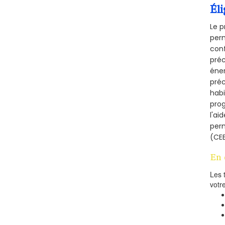
Éli
Le p
perm
conf
préc
éner
préc
habi
prog
l'ai
per
(CEE
En 
Les 
votr