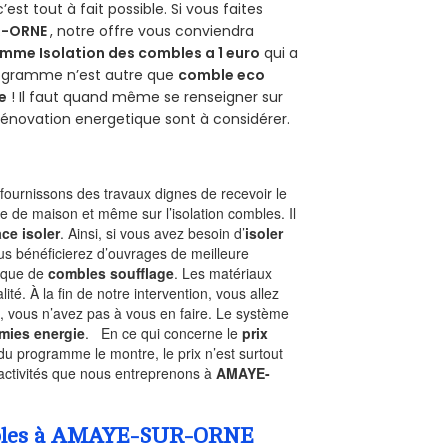
 c’est tout à fait possible. Si vous faites
R-ORNE
, notre offre vous conviendra
mme Isolation des combles a 1 euro
qui a
programme n’est autre que
comble eco
e
! Il faut quand même se renseigner sur
a rénovation energetique sont à considérer.
ournissons des travaux dignes de recevoir le
pe de maison et même sur l’isolation combles. Il
ace isoler
. Ainsi, si vous avez besoin d’
isoler
ous bénéficierez d’ouvrages de meilleure
nique de
combles soufflage
. Les matériaux
ité. À la fin de notre intervention, vous allez
, vous n’avez pas à vous en faire. Le système
mies energie
. En ce qui concerne le
prix
du programme le montre, le prix n’est surtout
 activités que nous entreprenons à
AMAYE-
Combles à AMAYE-SUR-ORNE