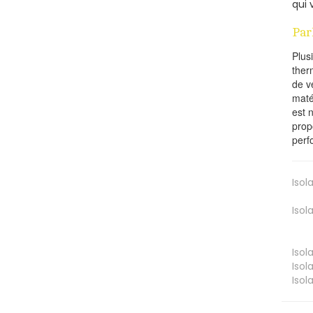
qui 
Par
Plus
ther
de v
maté
est 
prop
perf
Isol
Isol
Isol
Isol
Isol