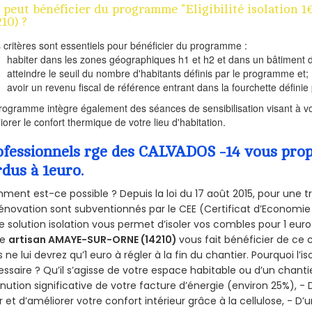
 peut bénéficier du programme "Eligibilité isolatio
210) ?
s critères sont essentiels pour bénéficier du programme :
habiter dans les zones géographiques h1 et h2 et dans un bâtiment d
atteindre le seuil du nombre d'habitants définis par le programme et;
avoir un revenu fiscal de référence entrant dans la fourchette définie p
rogramme intègre également des séances de sensibilisation visant à vo
iorer le confort thermique de votre lieu d'habitation.
ofessionnels rge des CALVADOS -14 vous propo
rdus à 1euro.
ent est-ce possible ? Depuis la loi du 17 août 2015, pour une tr
énovation sont subventionnés par le CEE (Certificat d’Economie
e solution isolation vous permet d’isoler vos combles pour 1 e
re
artisan AMAYE-SUR-ORNE (14210)
vous fait bénéficier de ce c
 ne lui devrez qu’1 euro à régler à la fin du chantier. Pourquoi l’i
ssaire ? Qu’il s’agisse de votre espace habitable ou d’un chantie
nution significative de votre facture d’énergie (environ 25%), - 
r et d’améliorer votre confort intérieur grâce à la cellulose, -