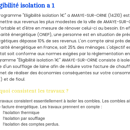
gibilité isolation a 1
rogramme "Eligibilité isolation 1€" a AMAYE-SUR-ORNE (14210) e
ettre aux revenus les plus modestes de la ville de AMAYE-SUR-
ortable et d'être en mesure de rénover celui-ci au besoin. En eff
arité énergétique (ONEP), une personne est en situation de pré
gétiques dépasse 10% de ses revenus. L'on compte ainsi près de 
arité énergétique en France, soit 25% des ménages.
L'objectif 
tat soit conforme aux normes exigées par la réglementation en 
ramme "Éligibilité isolation 1€" AMAYE-SUR-ORNE consiste à isol
de d'un soufflage de laine afin de réduire votre facture de chauf
met de réaliser des économies conséquentes sur votre consom
) et de fioul.
quoi consistent les travaux ?
travaux consistent essentiellement à isoler les combles. Les combles 
e facture énergétique. Les travaux prennent en compte :
l'isolation thermique
l'isolation par soufflage
l'isolation des comptes perdus.