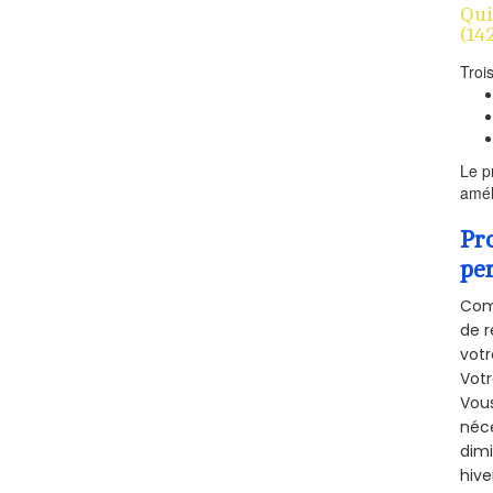
Qui
(14
Troi
Le p
amél
Pr
pe
Comm
de r
votr
Vot
Vous
néce
dimi
hive