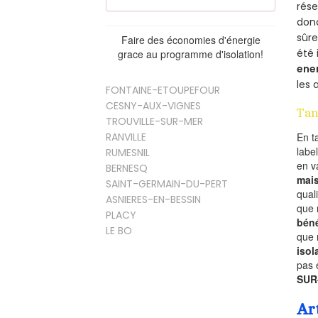
rés
donc
sûr
Faire des économies d'énergie
été 
grace au programme d'isolation!
ene
les 
FONTAINE-ETOUPEFOUR
CESNY-AUX-VIGNES
Tan
TROUVILLE-SUR-MER
RANVILLE
En t
labe
RUMESNIL
en 
BERNESQ
mai
SAINT-GERMAIN-DU-PERT
qual
ASNIERES-EN-BESSIN
que 
PLACY
béné
LE BO
que 
isol
pas 
SUR
Ar