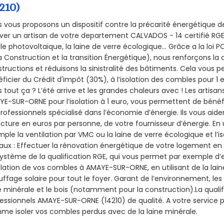
210)
 vous proposons un dispositif contre la précarité énergétique de
ver un artisan de votre departement CALVADOS - 14 certifié RGE 
le photovoltaïque, la laine de verre écologique... Grâce a la loi
a Construction et la
transition Énergétique), nous renforçons la 
tructions et réduisons la sinistralité des bâtiments. Cela vous 
ficier du Crédit d'impôt (30%), à l’isolation des combles pour 1 eu
 tout ça ? L’été arrive et les grandes chaleurs avec ! Les artisans
E-SUR-ORNE pour l’isolation à 1 euro, vous permettent de bénéfi
rofessionnels spécialisé dans l’économie d’énergie. Ils vous aiden
acture en euros par personne, de votre fournisseur d’énergie. En u
ple la ventilation par VMC ou la laine de verre écologique et l’
aux : Effectuer la rénovation énergétique de votre logement en 
ystème de la qualification RGE, qui vous permet par exemple d’
olation de vos combles à AMAYE-SUR-ORNE, en utilisant de la lain
ffage solaire pour tout le foyer. Garant de l’environnement, les 
e minérale et le bois (notamment pour la construction).La qualif
essionnels AMAYE-SUR-ORNE (14210) de qualité. A votre service 
e isoler vos combles perdus avec de la laine minérale.