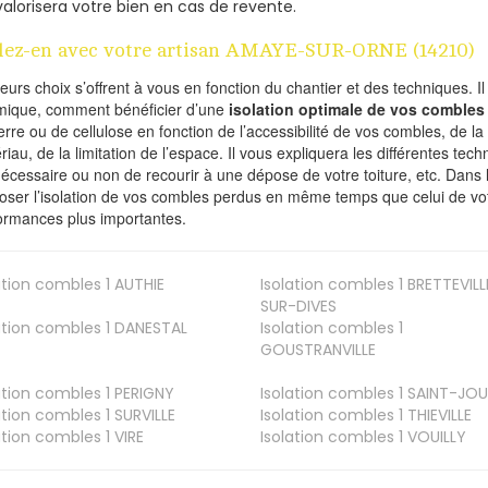
valorisera votre bien en cas de revente.
lez-en avec votre artisan AMAYE-SUR-ORNE (14210)
ieurs choix s’offrent à vous en fonction du chantier et des techniques. I
mique, comment bénéficier d’une
isolation optimale de vos combles
erre ou de cellulose en fonction de l’accessibilité de vos combles, de l
riau, de la limitation de l’espace. Il vous expliquera les différentes techn
nécessaire ou non de recourir à une dépose de votre toiture, etc. Dans 
oser l’isolation de vos combles perdus en même temps que celui de vot
ormances plus importantes.
ation combles 1
AUTHIE
Isolation combles 1
BRETTEVILL
SUR-DIVES
ation combles 1
DANESTAL
Isolation combles 1
GOUSTRANVILLE
ation combles 1
PERIGNY
Isolation combles 1
SAINT-JOU
ation combles 1
SURVILLE
Isolation combles 1
THIEVILLE
ation combles 1
VIRE
Isolation combles 1
VOUILLY