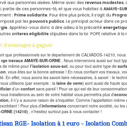
ervé aux personnes aisées. Même avec des
revenus modestes
,
 partie de ces personnes-là, et que vous habitiez à
AMAYE-SU
ement :
Prime solidarite
. Pour être plus précis, il s’agit du
Progra
imposé par les
pouvoirs publics
. Le principal acteur dans ce 
rgie
. Apprêtez-vous donc à dire adieu à la précarité
energetiqu
autres
criteres eligibilite
stipulées dans la loi POPE relative à l
t d’avantages à gagner
ant que professionnels sur le departement de CALVADOS-14210, nous f
l
rge travaux AMAYE-SUR-ORNE
. Nous intervenons aussi sur tout ty
va de même pour
l’isolation sous-sol
, ou pour tout autre type de
surf
son
, vous êtes sur la bonne adresse ! En nous confiant vos travaux, v
ité. En effet, nous avons les savoir-faire nécessaires, à savoir : le tech
nous utilisons (par exemple : la
laine de verre
) sont aussi de haute qual
ficier
d’un
confort
sans pareil ! Pour ce qui est de leur consommation
nous installerons au sein de votre habitat vous permettra plus d’
econo
ation
, il n’y a aucune raison de s’inquiéter. Comme l’appellation même 
exorbitant ! Pour plus d’
informations
concernant notre société, ou les
-ORNE (14210)
, n’hésitez surtout pas à nous contacter !
tisan RGE- Isolation à 1 euro - Isolation 