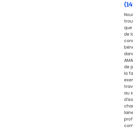
(14
Nous
trou
que 
de l
cons
béné
dans
AMAY
de p
la f
exem
trav
au s
d’is
chau
lain
prof
comm