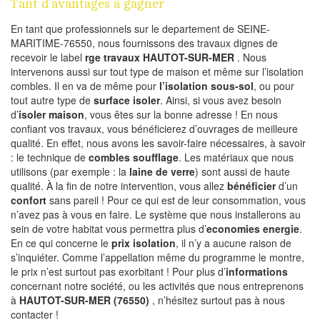
Tant d’avantages à gagner
En tant que professionnels sur le departement de SEINE-
MARITIME-76550, nous fournissons des travaux dignes de
recevoir le label
rge travaux HAUTOT-SUR-MER
. Nous
intervenons aussi sur tout type de maison et même sur l’isolation
combles. Il en va de même pour
l’isolation sous-sol
, ou pour
tout autre type de
surface isoler
. Ainsi, si vous avez besoin
d’
isoler maison
, vous êtes sur la bonne adresse ! En nous
confiant vos travaux, vous bénéficierez d’ouvrages de meilleure
qualité. En effet, nous avons les savoir-faire nécessaires, à savoir
: le technique de
combles soufflage
. Les matériaux que nous
utilisons (par exemple : la
laine de verre
) sont aussi de haute
qualité. À la fin de notre intervention, vous allez
bénéficier
d’un
confort
sans pareil ! Pour ce qui est de leur consommation, vous
n’avez pas à vous en faire. Le système que nous installerons au
sein de votre habitat vous permettra plus d’
economies energie
.
En ce qui concerne le
prix isolation
, il n’y a aucune raison de
s’inquiéter. Comme l’appellation même du programme le montre,
le prix n’est surtout pas exorbitant ! Pour plus d’
informations
concernant notre société, ou les activités que nous entreprenons
à
HAUTOT-SUR-MER (76550)
, n’hésitez surtout pas à nous
contacter !