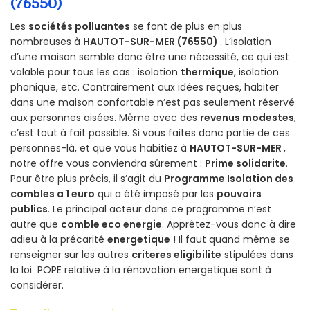
(76550)
Les
sociétés polluantes
se font de plus en plus
nombreuses à
HAUTOT-SUR-MER (76550)
. L’isolation
d’une maison semble donc être une nécessité, ce qui est
valable pour tous les cas : isolation
thermique
, isolation
phonique, etc. Contrairement aux idées reçues, habiter
dans une maison confortable n’est pas seulement réservé
aux personnes aisées. Même avec des
revenus modestes
,
c’est tout à fait possible. Si vous faites donc partie de ces
personnes-là, et que vous habitiez à
HAUTOT-SUR-MER
,
notre offre vous conviendra sûrement :
Prime solidarite
.
Pour être plus précis, il s’agit du
Programme Isolation des
combles a 1 euro
qui a été imposé par les
pouvoirs
publics
. Le principal acteur dans ce programme n’est
autre que
comble eco energie
. Apprêtez-vous donc à dire
adieu à la précarité
energetique
! Il faut quand même se
renseigner sur les autres
criteres eligibilite
stipulées dans
la loi POPE relative à la rénovation energetique sont à
considérer.