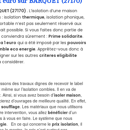
 1 euro sur BARQUET (27170)
QUET (27170)
. L’isolation d’une maison
 : isolation
thermique
, isolation phonique,
ortable n’est pas seulement réservé aux
 fait possible. Si vous faites donc partie de
us conviendra sûrement :
Prime solidarite
.
a 1 euro
qui a été imposé par les
pouvoirs
mble eco energie
. Apprêtez-vous donc à
gner sur les autres
criteres eligibilite
à considérer.
sons des travaux dignes de recevoir le label
 même sur l’isolation combles. Il en va de
r
. Ainsi, si vous avez besoin d’
isoler maison
,
ierez d’ouvrages de meilleure qualité. En effet,
 soufflage
. Les matériaux que nous utilisons
tre intervention, vous allez
bénéficier
d’un
as à vous en faire. Le système que nous
gie
. En ce qui concerne le
prix isolation
, il
le montre, le prix n’est surtout pas