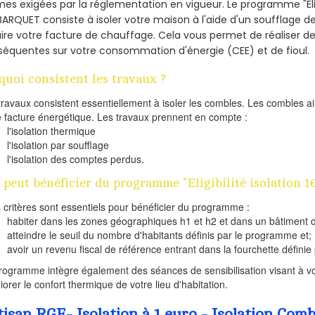
es exigées par la réglementation en vigueur. Le programme "Éligi
BARQUET consiste à isoler votre maison à l'aide d'un soufflage de
ire votre facture de chauffage. Cela vous permet de réaliser 
équentes sur votre consommation d'énergie (CEE) et de fioul.
quoi consistent les travaux ?
travaux consistent essentiellement à isoler les combles. Les combles 
e facture énergétique. Les travaux prennent en compte :
l'isolation thermique
l'isolation par soufflage
l'isolation des comptes perdus.
 peut bénéficier du programme "Eligibilité isolation 1
s critères sont essentiels pour bénéficier du programme :
habiter dans les zones géographiques h1 et h2 et dans un bâtiment d
atteindre le seuil du nombre d'habitants définis par le programme et;
avoir un revenu fiscal de référence entrant dans la fourchette définie p
rogramme intègre également des séances de sensibilisation visant à vo
iorer le confort thermique de votre lieu d'habitation.
tisan RGE- Isolation à 1 euro - Isolation Co