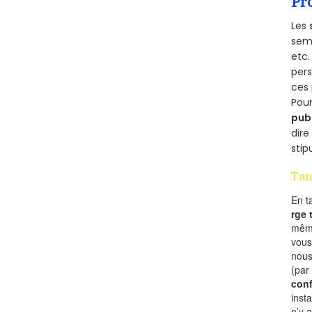
Pr
Les
semb
etc.
per
ces 
Pour
pub
dire
stip
Tan
En t
rge
mêm
vous
nous
(par
conf
inst
n’y 