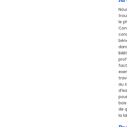
Nous
trou
le p
Cons
cons
béné
dans
BARQ
prof
fact
exem
trav
au s
d’is
pour
bois
de q
la l