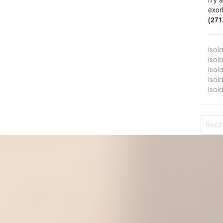
exor
(27
Isol
Isol
Isol
Isol
Isol