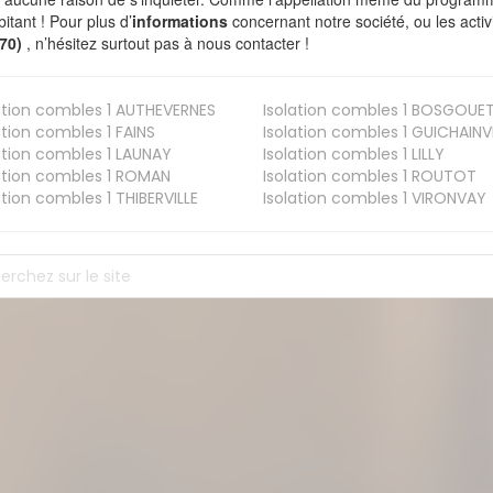
bitant ! Pour plus d’
informations
concernant notre société, ou les act
170)
, n’hésitez surtout pas à nous contacter !
ation combles 1
AUTHEVERNES
Isolation combles 1
BOSGOUE
ation combles 1
FAINS
Isolation combles 1
GUICHAINVI
ation combles 1
LAUNAY
Isolation combles 1
LILLY
ation combles 1
ROMAN
Isolation combles 1
ROUTOT
ation combles 1
THIBERVILLE
Isolation combles 1
VIRONVAY