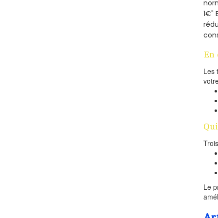
norm
1€" 
rédu
cons
En 
Les 
votr
Qui
Troi
Le p
amél
Ar