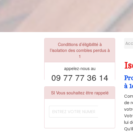
Acc
Conditions d’éligibilité à
l’isolation des combles perdus à
1
Is
appelez-nous au
09 77 77 36 14
Pr
à 1
SI Vous souhaitez être rappelé
Comm
de r
votr
Vot
lui 
Qu’i