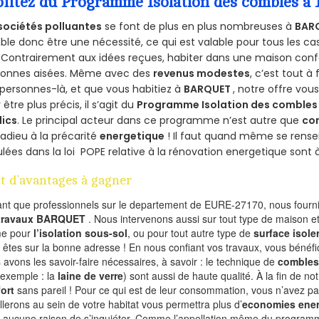
ofitez du Programme Isolation des combles a
sociétés polluantes
se font de plus en plus nombreuses à
BAR
le donc être une nécessité, ce qui est valable pour tous les cas
 Contrairement aux idées reçues, habiter dans une maison conf
sonnes aisées. Même avec des
revenus modestes
, c’est tout à
personnes-là, et que vous habitiez à
BARQUET
, notre offre vo
 être plus précis, il s’agit du
Programme Isolation des combles 
lics
. Le principal acteur dans ce programme n’est autre que
co
 adieu à la précarité
energetique
! Il faut quand même se rensei
ulées dans la loi POPE relative à la rénovation energetique sont 
t d’avantages à gagner
ant que professionnels sur le departement de EURE-27170, nous fournis
 travaux BARQUET
. Nous intervenons aussi sur tout type de maison et
e pour
l’isolation sous-sol
, ou pour tout autre type de
surface isole
 êtes sur la bonne adresse ! En nous confiant vos travaux, vous bénéfic
 avons les savoir-faire nécessaires, à savoir : le technique de
combles
 exemple : la
laine de verre
) sont aussi de haute qualité. À la fin de no
ort
sans pareil ! Pour ce qui est de leur consommation, vous n’avez p
allerons au sein de votre habitat vous permettra plus d’
economies ener
a aucune raison de s’inquiéter. Comme l’appellation même du programme 