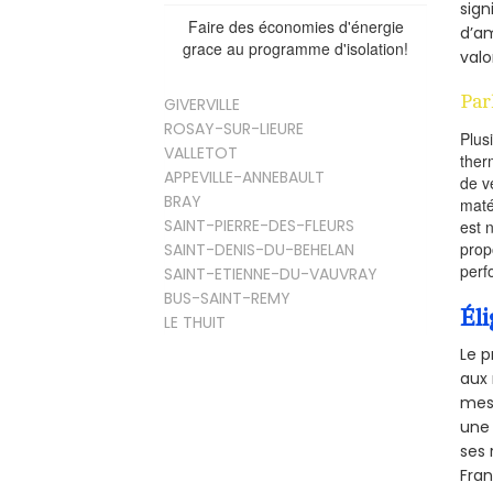
sign
Faire des économies d'énergie
d’am
grace au programme d'isolation!
valo
Par
GIVERVILLE
ROSAY-SUR-LIEURE
Plus
VALLETOT
ther
APPEVILLE-ANNEBAULT
de v
BRAY
maté
SAINT-PIERRE-DES-FLEURS
est 
prop
SAINT-DENIS-DU-BEHELAN
perf
SAINT-ETIENNE-DU-VAUVRAY
BUS-SAINT-REMY
Éli
LE THUIT
Le p
aux 
mesu
une 
ses 
Fra