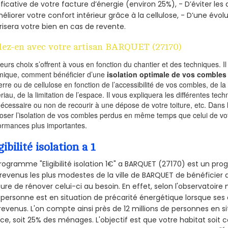
ificative de votre facture d’énergie (environ 25%), - D’éviter le
éliorer votre confort intérieur grâce à la cellulose, - D’une év
risera votre bien en cas de revente.
lez-en avec votre artisan BARQUET (27170)
ieurs choix s’offrent à vous en fonction du chantier et des techniques. I
mique, comment bénéficier d’une
isolation optimale de vos combles
erre ou de cellulose en fonction de l’accessibilité de vos combles, de l
riau, de la limitation de l’espace. Il vous expliquera les différentes techn
nécessaire ou non de recourir à une dépose de votre toiture, etc. Dans 
oser l’isolation de vos combles perdus en même temps que celui de vot
ormances plus importantes.
gibilité isolation a 1
rogramme "Eligibilité isolation 1€" a BARQUET (27170) est un p
revenus les plus modestes de la ville de BARQUET de bénéficier d
re de rénover celui-ci au besoin. En effet, selon l'observatoire
personne est en situation de précarité énergétique lorsque se
revenus. L'on compte ainsi près de 12 millions de personnes en s
nce, soit 25% des ménages.
L'objectif est que votre habitat soit