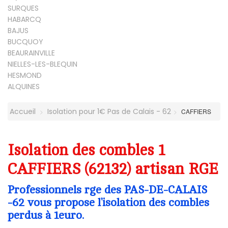
SURQUES
HABARCQ
BAJUS
BUCQUOY
BEAURAINVILLE
NIELLES-LES-BLEQUIN
HESMOND
ALQUINES
Accueil
Isolation pour 1€ Pas de Calais - 62
CAFFIERS
Isolation des combles 1
CAFFIERS (62132) artisan RGE
Professionnels rge des PAS-DE-CALAIS
-62 vous propose l’isolation des combles
perdus à 1euro.