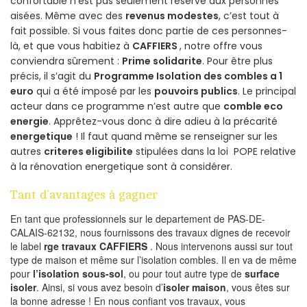
confortable n’est pas seulement réservé aux personnes
aisées. Même avec des
revenus modestes
, c’est tout à
fait possible. Si vous faites donc partie de ces personnes-
là, et que vous habitiez à
CAFFIERS
, notre offre vous
conviendra sûrement :
Prime solidarite
. Pour être plus
précis, il s’agit du
Programme Isolation des combles a 1
euro
qui a été imposé par les
pouvoirs publics
. Le principal
acteur dans ce programme n’est autre que
comble eco
energie
. Apprêtez-vous donc à dire adieu à la précarité
energetique
! Il faut quand même se renseigner sur les
autres
criteres eligibilite
stipulées dans la loi POPE relative
à la rénovation energetique sont à considérer.
Tant d’avantages à gagner
En tant que professionnels sur le departement de PAS-DE-
CALAIS-62132, nous fournissons des travaux dignes de recevoir
le label
rge travaux CAFFIERS
. Nous intervenons aussi sur tout
type de maison et même sur l’isolation combles. Il en va de même
pour
l’isolation sous-sol
, ou pour tout autre type de
surface
isoler
. Ainsi, si vous avez besoin d’
isoler maison
, vous êtes sur
la bonne adresse ! En nous confiant vos travaux, vous