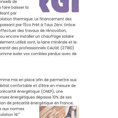
onseils de
 faire baisser la
lisant par
isolation thermique. Le financement des
passant par l'Éco Prêt à Taux Zéro. Grâce
effectuer des travaux de rénovation,
 ou encore installer un chauffage solaire
ement utilisé sont, la laine minérale et le
arantit des professionnels CAUGE (27180)
, comme isoler vos combles perdus avec de
gramme mis en place afin de permettre aux
abitat confortable et d'être en mesure de
e précarité énergétique (ONEP), une
penses énergétiques dépasse 10% de ses
tion de précarité énergétique en France,
me aux normes
solation 1€"