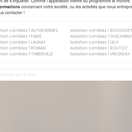
on de s’inquiéter. Comme l’appellation même du programme le montre, le 
formations
concernant notre société, ou les activités que nous entrep
us contacter !
ation combles 1
AUTHEVERNES
Isolation combles 1
BOSGOUE
ation combles 1
FAINS
Isolation combles 1
GUICHAINVI
ation combles 1
LAUNAY
Isolation combles 1
LILLY
ation combles 1
ROMAN
Isolation combles 1
ROUTOT
ation combles 1
THIBERVILLE
Isolation combles 1
VIRONVAY