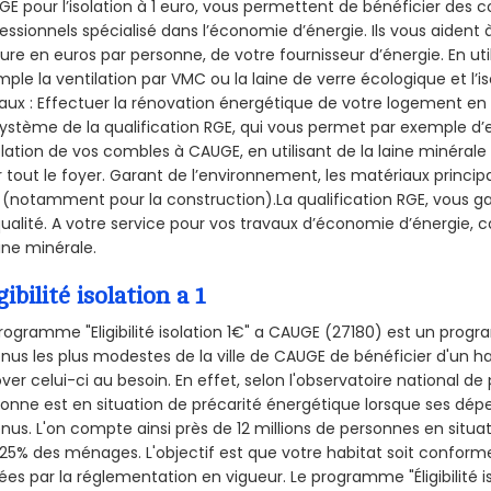
E pour l’isolation à 1 euro, vous permettent de bénéficier des c
essionnels spécialisé dans l’économie d’énergie. Ils vous aident à
ure en euros par personne, de votre fournisseur d’énergie. En uti
ple la ventilation par VMC ou la laine de verre écologique et l’
aux : Effectuer la rénovation énergétique de votre logement en 
ystème de la qualification RGE, qui vous permet par exemple d’
olation de vos combles à CAUGE, en utilisant de la laine minérale
 tout le foyer. Garant de l’environnement, les matériaux principal
 (notamment pour la construction).La qualification RGE, vous g
ualité. A votre service pour vos travaux d’économie d’énergie
aine minérale.
gibilité isolation a 1
rogramme "Eligibilité isolation 1€" a CAUGE (27180) est un pro
nus les plus modestes de la ville de CAUGE de bénéficier d'un h
ver celui-ci au besoin. En effet, selon l'observatoire national d
onne est en situation de précarité énergétique lorsque ses dé
nus. L'on compte ainsi près de 12 millions de personnes en situa
t 25% des ménages.
L'objectif est que votre habitat soit confor
ées par la réglementation en vigueur. Le programme "Éligibilité i