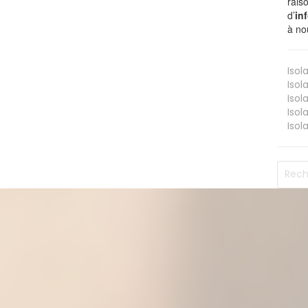
rais
d’
in
à no
Isol
Isol
Isol
Isol
Isol