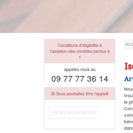
Acc
Conditions d’éligibilité à
l’isolation des combles perdus à
1
Is
appelez-nous au
09 77 77 36 14
Ar
Nous
SI Vous souhaitez être rappelé
trou
le p
Cons
cons
béné
dans