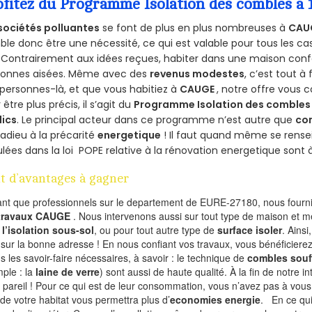
ofitez du Programme Isolation des combles a
sociétés polluantes
se font de plus en plus nombreuses à
CAU
le donc être une nécessité, ce qui est valable pour tous les cas
 Contrairement aux idées reçues, habiter dans une maison conf
sonnes aisées. Même avec des
revenus modestes
, c’est tout à
personnes-là, et que vous habitiez à
CAUGE
, notre offre vous
 être plus précis, il s’agit du
Programme Isolation des combles 
lics
. Le principal acteur dans ce programme n’est autre que
co
 adieu à la précarité
energetique
! Il faut quand même se rensei
ulées dans la loi POPE relative à la rénovation energetique sont 
t d’avantages à gagner
ant que professionnels sur le departement de EURE-27180, nous fournis
 travaux CAUGE
. Nous intervenons aussi sur tout type de maison et m
r
l’isolation sous-sol
, ou pour tout autre type de
surface isoler
. Ainsi
 sur la bonne adresse ! En nous confiant vos travaux, vous bénéficierez
s les savoir-faire nécessaires, à savoir : le technique de
combles souf
ple : la
laine de verre
) sont aussi de haute qualité. À la fin de notre i
 pareil ! Pour ce qui est de leur consommation, vous n’avez pas à vous
 de votre habitat vous permettra plus d’
economies energie
. En ce qu