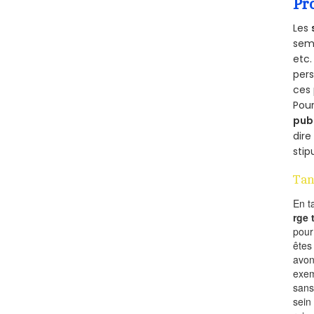
Pr
Les
semb
etc.
per
ces 
Pour
pub
dire
stip
Tan
En t
rge
pou
êtes
avon
exem
sans
sein