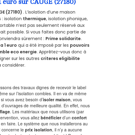
 1 euro sur CAUGE (27180)
GE (27180)
. L’isolation d’une maison
 : isolation
thermique
, isolation phonique,
ortable n’est pas seulement réservé aux
 fait possible. Si vous faites donc partie de
 conviendra sûrement :
Prime solidarite
.
a 1 euro
qui a été imposé par les
pouvoirs
mble eco energie
. Apprêtez-vous donc à
gner sur les autres
criteres eligibilite
à considérer.
sons des travaux dignes de recevoir le label
ême sur l’isolation combles. Il en va de même
, si vous avez besoin d’
isoler maison
, vous
 d’ouvrages de meilleure qualité. En effet, nous
flage
. Les matériaux que nous utilisons (par
ntervention, vous allez
bénéficier
d’un
confort
 en faire. Le système que nous installerons au
i concerne le
prix isolation
, il n’y a aucune