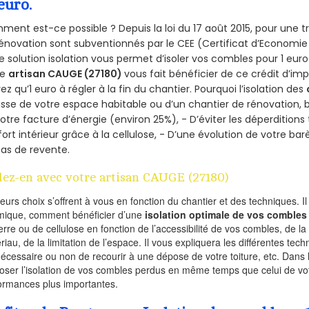
euro.
ent est-ce possible ? Depuis la loi du 17 août 2015, pour une tr
énovation sont subventionnés par le CEE (Certificat d’Economie
e solution isolation vous permet d’isoler vos combles pour 1 e
re
artisan CAUGE (27180)
vous fait bénéficier de ce crédit d’imp
ez qu’1 euro à régler à la fin du chantier. Pourquoi l’isolation des
isse de votre espace habitable ou d’un chantier de rénovation, bé
otre facture d’énergie (environ 25%), - D’éviter les déperditions
ort intérieur grâce à la cellulose, - D’une évolution de votre ba
as de revente.
lez-en avec votre artisan CAUGE (27180)
ieurs choix s’offrent à vous en fonction du chantier et des techniques. I
mique, comment bénéficier d’une
isolation optimale de vos combles
erre ou de cellulose en fonction de l’accessibilité de vos combles, de l
riau, de la limitation de l’espace. Il vous expliquera les différentes techn
nécessaire ou non de recourir à une dépose de votre toiture, etc. Dans 
oser l’isolation de vos combles perdus en même temps que celui de vot
ormances plus importantes.