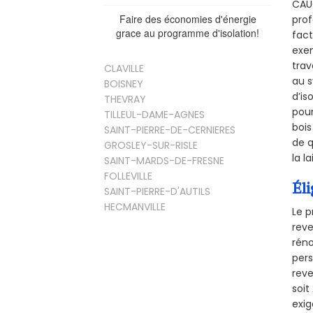
CAUG
Faire des économies d'énergie
prof
grace au programme d'isolation!
fact
exem
trav
CLAVILLE
au s
BOISNEY
d’is
THEVRAY
pour
TILLEUL-DAME-AGNES
bois
SAINT-PIERRE-DE-CERNIERES
de q
GROSLEY-SUR-RISLE
la l
SAINT-MARDS-DE-FRESNE
FOLLEVILLE
Éli
SAINT-PIERRE-D'AUTILS
HECMANVILLE
Le p
reve
réno
pers
reve
soi
exig