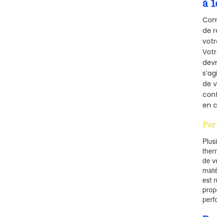
à 1
Comm
de r
votr
Vot
devr
s’ag
de v
conf
en c
Par
Plus
ther
de v
maté
est 
prop
perf