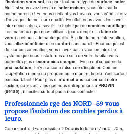
l’isolation sous-sol
, ou pour tout autre type de
surface isoler
.
Ainsi, si vous avez besoin d’
isoler maison
, vous êtes sur la
bonne adresse ! En nous confiant vos travaux, vous bénéficierez
d’ouvrages de meilleure qualité. En effet, nous avons les savoir-
faire nécessaires, à savoir : le technique de
combles soufflage
.
Les matériaux que nous utilisons (par exemple : la
laine de
verre
) sont aussi de haute qualité. À la fin de notre intervention,
vous allez
bénéficier
d’un
confort
sans pareil ! Pour ce qui est
de leur consommation, vous n’avez pas à vous en faire. Le
système que nous installerons au sein de votre habitat vous
permettra plus d’
economies energie
. En ce qui concerne le
prix isolation
, il n’y a aucune raison de s’inquiéter. Comme
l’appellation même du programme le montre, le prix n’est surtout
pas exorbitant ! Pour plus d’
informations
concernant notre
société, ou les activités que nous entreprenons à
PROVIN
(59185)
, n’hésitez surtout pas à nous contacter !
Professionnels rge des NORD -59 vous
propose l’isolation des combles perdus à
1euro.
Comment est-ce possible ? Depuis la loi du 17 août 2015,