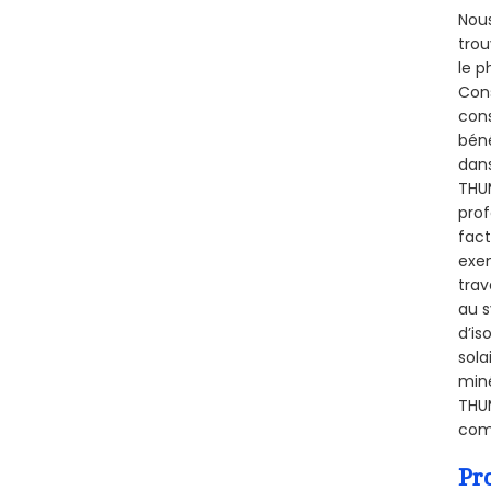
Nous
trou
le p
Cons
cons
béné
dans
THUM
prof
fact
exem
trav
au s
d’is
sola
miné
THUM
comb
Pr