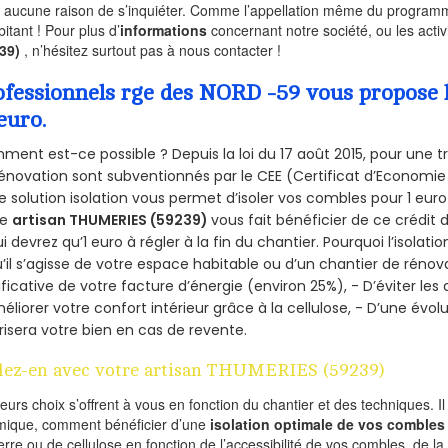
a aucune raison de s’inquiéter. Comme l’appellation même du programme 
bitant ! Pour plus d’
informations
concernant notre société, ou les act
239)
, n’hésitez surtout pas à nous contacter !
ofessionnels rge des NORD -59 vous propose l
euro.
ent est-ce possible ? Depuis la loi du 17 août 2015, pour une tr
énovation sont subventionnés par le CEE (Certificat d’Economie
e solution isolation vous permet d’isoler vos combles pour 1 e
re
artisan THUMERIES (59239)
vous fait bénéficier de ce crédit 
ui devrez qu’1 euro à régler à la fin du chantier. Pourquoi l’isolati
’il s’agisse de votre espace habitable ou d’un chantier de rénova
ificative de votre facture d’énergie (environ 25%), - D’éviter le
éliorer votre confort intérieur grâce à la cellulose, - D’une év
risera votre bien en cas de revente.
lez-en avec votre artisan THUMERIES (59239)
ieurs choix s’offrent à vous en fonction du chantier et des techniques. I
mique, comment bénéficier d’une
isolation optimale de vos combles
erre ou de cellulose en fonction de l’accessibilité de vos combles, de l