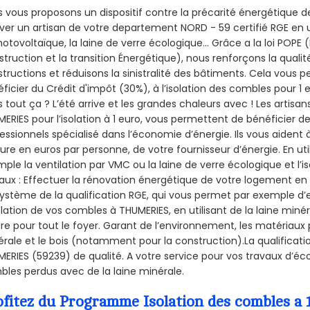
 vous proposons un dispositif contre la précarité énergétique de
ver un artisan de votre departement NORD - 59 certifié RGE en u
hotovoltaïque, la laine de verre écologique... Grâce a la loi POPE
truction et la
transition Énergétique), nous renforçons la quali
tructions et réduisons la sinistralité des bâtiments. Cela vous 
ficier du Crédit d'impôt (30%), à l’isolation des combles pour 1 eu
 tout ça ? L’été arrive et les grandes chaleurs avec ! Les artisans
ERIES pour l’isolation à 1 euro, vous permettent de bénéficier d
essionnels spécialisé dans l’économie d’énergie. Ils vous aident à
ure en euros par personne, de votre fournisseur d’énergie. En uti
ple la ventilation par VMC ou la laine de verre écologique et l’
aux : Effectuer la rénovation énergétique de votre logement en 
ystème de la qualification RGE, qui vous permet par exemple d’
olation de vos combles à THUMERIES, en utilisant de la laine miné
ire pour tout le foyer. Garant de l’environnement, les matériaux p
rale et le bois (notamment pour la construction).La qualificati
ERIES (59239) de qualité. A votre service pour vos travaux d’é
les perdus avec de la laine minérale.
ofitez du Programme Isolation des combles 