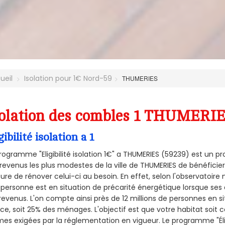
ueil
Isolation pour 1€ Nord-59
THUMERIES
olation des combles 1 THUMERIES
gibilité isolation a 1
rogramme "Eligibilité isolation 1€" a THUMERIES (59239) est un
revenus les plus modestes de la ville de THUMERIES de bénéficier
re de rénover celui-ci au besoin. En effet, selon l'observatoire
personne est en situation de précarité énergétique lorsque se
revenus. L'on compte ainsi près de 12 millions de personnes en s
nce, soit 25% des ménages.
L'objectif est que votre habitat soit
es exigées par la réglementation en vigueur. Le programme "Éligi