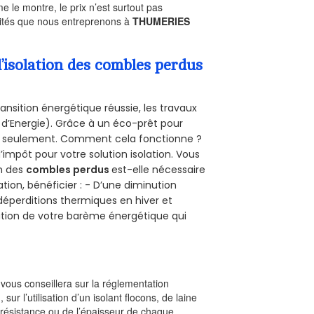
le montre, le prix n’est surtout pas
ivités que nous entreprenons à
THUMERIES
’isolation des combles perdus
ansition énergétique réussie, les travaux
 d’Energie). Grâce à un éco-prêt pour
uro seulement. Comment cela fonctionne ?
d’impôt pour votre solution isolation. Vous
on des
combles perdus
est-elle nécessaire
tion, bénéficier : - D’une diminution
s déperditions thermiques en hiver et
olution de votre barème énergétique qui
l vous conseillera sur la réglementation
, sur l’utilisation d’un isolant flocons, de laine
a résistance ou de l’épaisseur de chaque