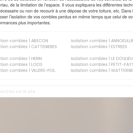
riau, de la limitation de l’espace. Il vous expliquera les différentes techn
nécessaire ou non de recourir à une dépose de votre toiture, etc. Dans 
oser l’isolation de vos combles perdus en même temps que celui de vot
ormances plus importantes.
ation combles 1
ABSCON
Isolation combles 1
ANNOEULLI
ation combles 1
CATTENIERES
Isolation combles 1
ESTREES
ation combles 1
HERIN
Isolation combles 1
LE DOULIEU
ation combles 1
LOOS
Isolation combles 1
PETIT-FAY
ation combles 1
VILLERS-POL
Isolation combles 1
WATTIGNIE