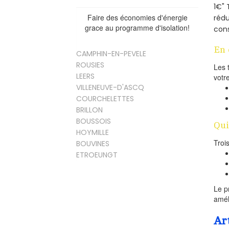
1€" 
Faire des économies d'énergie
rédu
grace au programme d'isolation!
cons
En 
CAMPHIN-EN-PEVELE
ROUSIES
Les 
LEERS
votr
VILLENEUVE-D'ASCQ
COURCHELETTES
BRILLON
BOUSSOIS
Qui
HOYMILLE
Troi
BOUVINES
ETROEUNGT
Le p
amél
Ar