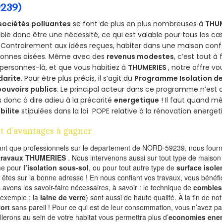
9239)
sociétés polluantes
se font de plus en plus nombreuses à
THUM
le donc être une nécessité, ce qui est valable pour tous les cas
 Contrairement aux idées reçues, habiter dans une maison conf
sonnes aisées. Même avec des
revenus modestes
, c’est tout à
personnes-là, et que vous habitiez à
THUMERIES
, notre offre v
darite
. Pour être plus précis, il s’agit du
Programme Isolation de
pouvoirs publics
. Le principal acteur dans ce programme n’est
 donc à dire adieu à la précarité
energetique
! Il faut quand m
ibilite
stipulées dans la loi POPE relative à la rénovation energet
t d’avantages à gagner
ant que professionnels sur le departement de NORD-59239, nous fourni
 travaux THUMERIES
. Nous intervenons aussi sur tout type de maison 
e pour
l’isolation sous-sol
, ou pour tout autre type de
surface isole
 êtes sur la bonne adresse ! En nous confiant vos travaux, vous bénéfic
 avons les savoir-faire nécessaires, à savoir : le technique de
combles
 exemple : la
laine de verre
) sont aussi de haute qualité. À la fin de no
ort
sans pareil ! Pour ce qui est de leur consommation, vous n’avez p
allerons au sein de votre habitat vous permettra plus d’
economies ener