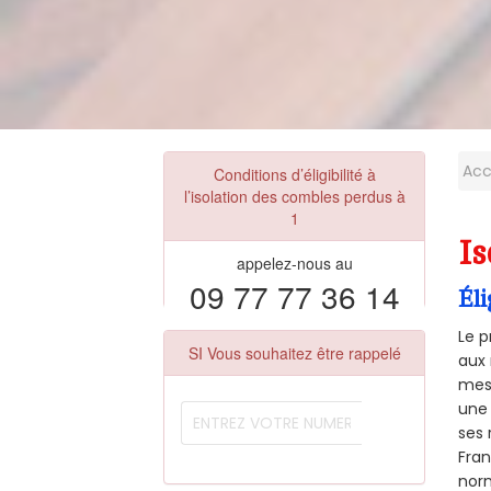
Acc
Conditions d’éligibilité à
l’isolation des combles perdus à
1
Is
appelez-nous au
09 77 77 36 14
Éli
Le p
SI Vous souhaitez être rappelé
aux 
mesu
une 
ses 
Fra
norm