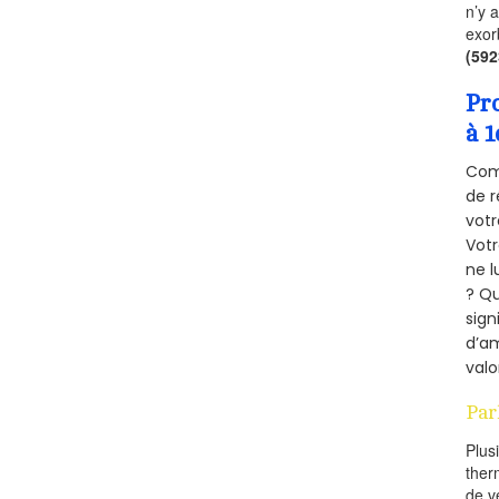
n’y 
exor
(59
Pr
à 1
Comm
de r
votr
Vot
ne l
? Qu
sign
d’am
valo
Par
Plus
ther
de v