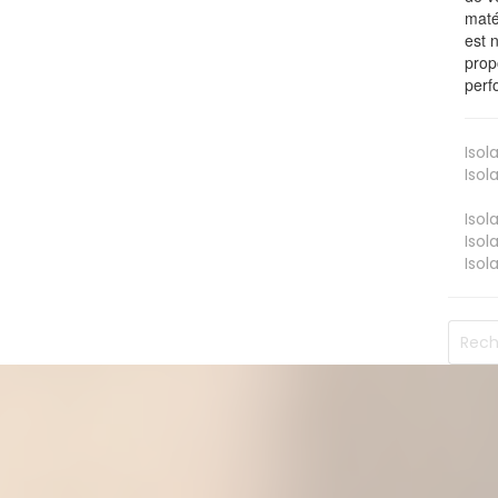
maté
est 
prop
perf
Isol
Isol
Isol
Isol
Isol