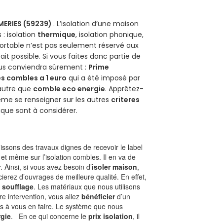
ERIES (59239)
. L’isolation d’une maison
 : isolation
thermique
, isolation phonique,
ortable n’est pas seulement réservé aux
 fait possible. Si vous faites donc partie de
ous conviendra sûrement :
Prime
s combles a 1 euro
qui a été imposé par
 autre que
comble eco energie
. Apprêtez-
ême se renseigner sur les autres
criteres
ique sont à considérer.
ssons des travaux dignes de recevoir le label
et même sur l’isolation combles. Il en va de
r
. Ainsi, si vous avez besoin d’
isoler maison
,
ierez d’ouvrages de meilleure qualité. En effet,
 soufflage
. Les matériaux que nous utilisons
tre intervention, vous allez
bénéficier
d’un
as à vous en faire. Le système que nous
gie
. En ce qui concerne le
prix isolation
, il