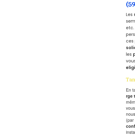
(5
Les
semb
etc.
per
ces 
soli
les
vous
elig
Tan
En t
rge
mêm
vous
nous
(par
conf
inst