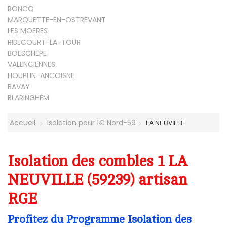
RONCQ
MARQUETTE-EN-OSTREVANT
LES MOERES
RIBECOURT-LA-TOUR
BOESCHEPE
VALENCIENNES
HOUPLIN-ANCOISNE
BAVAY
BLARINGHEM
Accueil
Isolation pour 1€ Nord-59
LA NEUVILLE
Isolation des combles 1 LA
NEUVILLE (59239) artisan
RGE
Profitez du Programme Isolation des