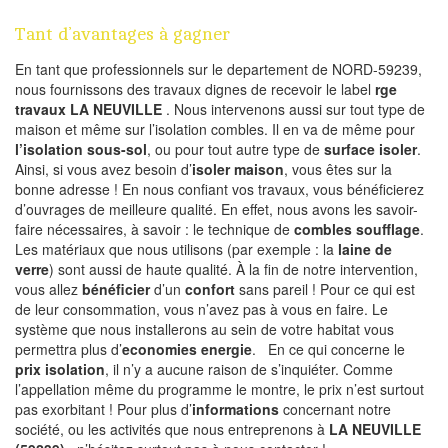
Tant d’avantages à gagner
En tant que professionnels sur le departement de NORD-59239,
nous fournissons des travaux dignes de recevoir le label
rge
travaux LA NEUVILLE
. Nous intervenons aussi sur tout type de
maison et même sur l’isolation combles. Il en va de même pour
l’isolation sous-sol
, ou pour tout autre type de
surface isoler
.
Ainsi, si vous avez besoin d’
isoler maison
, vous êtes sur la
bonne adresse ! En nous confiant vos travaux, vous bénéficierez
d’ouvrages de meilleure qualité. En effet, nous avons les savoir-
faire nécessaires, à savoir : le technique de
combles soufflage
.
Les matériaux que nous utilisons (par exemple : la
laine de
verre
) sont aussi de haute qualité. À la fin de notre intervention,
vous allez
bénéficier
d’un
confort
sans pareil ! Pour ce qui est
de leur consommation, vous n’avez pas à vous en faire. Le
système que nous installerons au sein de votre habitat vous
permettra plus d’
economies energie
. En ce qui concerne le
prix isolation
, il n’y a aucune raison de s’inquiéter. Comme
l’appellation même du programme le montre, le prix n’est surtout
pas exorbitant ! Pour plus d’
informations
concernant notre
société, ou les activités que nous entreprenons à
LA NEUVILLE