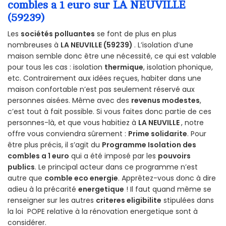
combles a 1 euro sur LA NEUVILLE
(59239)
Les
sociétés polluantes
se font de plus en plus
nombreuses à
LA NEUVILLE (59239)
. L’isolation d’une
maison semble donc être une nécessité, ce qui est valable
pour tous les cas : isolation
thermique
, isolation phonique,
etc. Contrairement aux idées reçues, habiter dans une
maison confortable n’est pas seulement réservé aux
personnes aisées. Même avec des
revenus modestes
,
c’est tout à fait possible. Si vous faites donc partie de ces
personnes-là, et que vous habitiez à
LA NEUVILLE
, notre
offre vous conviendra sûrement :
Prime solidarite
. Pour
être plus précis, il s’agit du
Programme Isolation des
combles a 1 euro
qui a été imposé par les
pouvoirs
publics
. Le principal acteur dans ce programme n’est
autre que
comble eco energie
. Apprêtez-vous donc à dire
adieu à la précarité
energetique
! Il faut quand même se
renseigner sur les autres
criteres eligibilite
stipulées dans
la loi POPE relative à la rénovation energetique sont à
considérer.