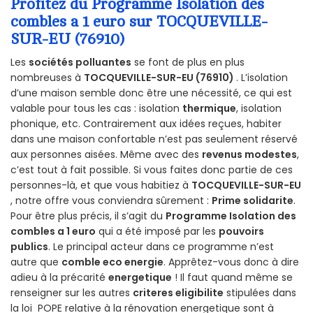
Profitez du Programme Isolation des
combles a 1 euro sur TOCQUEVILLE-
SUR-EU (76910)
Les
sociétés polluantes
se font de plus en plus
nombreuses à
TOCQUEVILLE-SUR-EU (76910)
. L’isolation
d’une maison semble donc être une nécessité, ce qui est
valable pour tous les cas : isolation
thermique
, isolation
phonique, etc. Contrairement aux idées reçues, habiter
dans une maison confortable n’est pas seulement réservé
aux personnes aisées. Même avec des
revenus modestes
,
c’est tout à fait possible. Si vous faites donc partie de ces
personnes-là, et que vous habitiez à
TOCQUEVILLE-SUR-EU
, notre offre vous conviendra sûrement :
Prime solidarite
.
Pour être plus précis, il s’agit du
Programme Isolation des
combles a 1 euro
qui a été imposé par les
pouvoirs
publics
. Le principal acteur dans ce programme n’est
autre que
comble eco energie
. Apprêtez-vous donc à dire
adieu à la précarité
energetique
! Il faut quand même se
renseigner sur les autres
criteres eligibilite
stipulées dans
la loi POPE relative à la rénovation energetique sont à