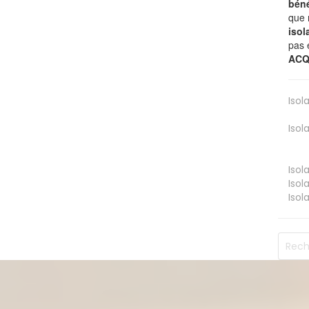
béné
que 
isol
pas 
ACQ
Isol
Isol
Isol
Isol
Isol