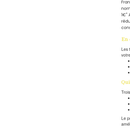
Fra
norm
1€" 
rédu
cons
En 
Les 
votr
Qui
Troi
Le p
amél