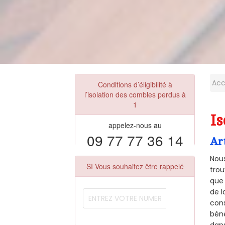
Acc
Conditions d’éligibilité à
l’isolation des combles perdus à
1
Is
appelez-nous au
09 77 77 36 14
Ar
Nous
SI Vous souhaitez être rappelé
trou
que 
de l
cons
béné
dans