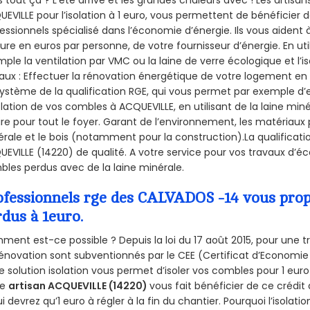
EVILLE pour l’isolation à 1 euro, vous permettent de bénéficier 
essionnels spécialisé dans l’économie d’énergie. Ils vous aident à
ure en euros par personne, de votre fournisseur d’énergie. En uti
ple la ventilation par VMC ou la laine de verre écologique et l’
aux : Effectuer la rénovation énergétique de votre logement en 
ystème de la qualification RGE, qui vous permet par exemple d’
olation de vos combles à ACQUEVILLE, en utilisant de la laine mi
ire pour tout le foyer. Garant de l’environnement, les matériaux p
rale et le bois (notamment pour la construction).La qualificati
EVILLE (14220) de qualité. A votre service pour vos travaux d’
les perdus avec de la laine minérale.
ofessionnels rge des CALVADOS -14 vous propo
rdus à 1euro.
ent est-ce possible ? Depuis la loi du 17 août 2015, pour une tr
énovation sont subventionnés par le CEE (Certificat d’Economie
e solution isolation vous permet d’isoler vos combles pour 1 e
re
artisan ACQUEVILLE (14220)
vous fait bénéficier de ce crédit 
ui devrez qu’1 euro à régler à la fin du chantier. Pourquoi l’isolati