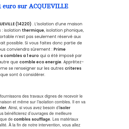
a 1 euro sur ACQUEVILLE
EVILLE (14220)
. L’isolation d’une maison
 : isolation
thermique
, isolation phonique,
ortable n’est pas seulement réservé aux
 fait possible. Si vous faites donc partie de
vous conviendra sûrement :
Prime
s combles a 1 euro
qui a été imposé par
 autre que
comble eco energie
. Apprêtez-
ême se renseigner sur les autres
criteres
ique sont à considérer.
ournissons des travaux dignes de recevoir le
maison et même sur l’isolation combles. Il en va
oler
. Ainsi, si vous avez besoin d’
isoler
ous bénéficierez d’ouvrages de meilleure
nique de
combles soufflage
. Les matériaux
ité. À la fin de notre intervention, vous allez