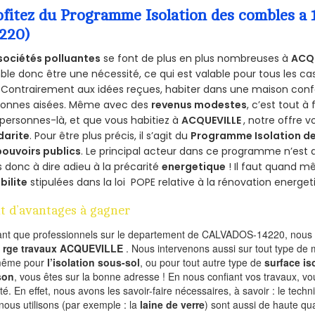
ofitez du Programme Isolation des combles 
4220)
sociétés polluantes
se font de plus en plus nombreuses à
ACQU
le donc être une nécessité, ce qui est valable pour tous les cas
 Contrairement aux idées reçues, habiter dans une maison conf
sonnes aisées. Même avec des
revenus modestes
, c’est tout à
personnes-là, et que vous habitiez à
ACQUEVILLE
, notre offre 
darite
. Pour être plus précis, il s’agit du
Programme Isolation de
pouvoirs publics
. Le principal acteur dans ce programme n’est
 donc à dire adieu à la précarité
energetique
! Il faut quand m
ibilite
stipulées dans la loi POPE relative à la rénovation energet
t d’avantages à gagner
ant que professionnels sur le departement de CALVADOS-14220, nous f
l
rge travaux ACQUEVILLE
. Nous intervenons aussi sur tout type de 
même pour
l’isolation sous-sol
, ou pour tout autre type de
surface is
son
, vous êtes sur la bonne adresse ! En nous confiant vos travaux, v
ité. En effet, nous avons les savoir-faire nécessaires, à savoir : le tech
nous utilisons (par exemple : la
laine de verre
) sont aussi de haute qual