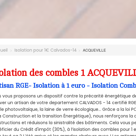
ueil
Isolation pour 1€ Calvados-14
ACQUEVILLE
olation des combles 1 ACQUEVILL
tisan RGE- Isolation à 1 euro - Isolation Co
 vous proposons un dispositif contre la précarité énergétique de
ver un artisan de votre departement CALVADOS - 14 certifié RGE 
le photovoltaïque, la laine de verre écologique... Grâce a la loi
a Construction et la
transition Énergétique), nous renforçons la 
tructions et réduisons la sinistralité des bâtiments. Cela vous 
ficier du Crédit d'impôt (30%), à l’isolation des combles pour 1 eu
 tout ça ? L’été arrive et les grandes chaleurs avec ! Les artisans