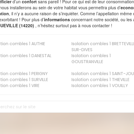
ficier
d’un
confort
sans pareil ! Pour ce qui est de leur consommation
nous installerons au sein de votre habitat vous permettra plus d’
econo
ation
, il n’y a aucune raison de s’inquiéter. Comme l’appellation même 
exorbitant ! Pour plus d’
informations
concernant notre société, ou les 
UEVILLE (14220)
, n’hésitez surtout pas à nous contacter !
ation combles 1
AUTHIE
Isolation combles 1
BRETTEVILL
SUR-DIVES
ation combles 1
DANESTAL
Isolation combles 1
GOUSTRANVILLE
ation combles 1
PERIGNY
Isolation combles 1
SAINT-JOU
ation combles 1
SURVILLE
Isolation combles 1
THIEVILLE
ation combles 1
VIRE
Isolation combles 1
VOUILLY