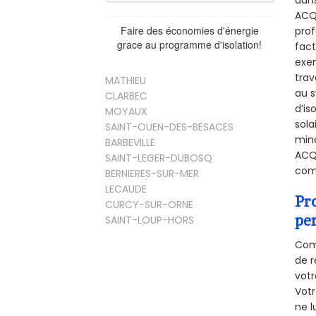
ACQU
Faire des économies d'énergie
prof
grace au programme d'isolation!
fact
exem
trav
MATHIEU
au s
CLARBEC
d’is
MOYAUX
sola
SAINT-OUEN-DES-BESACES
miné
BARBEVILLE
ACQU
SAINT-LEGER-DUBOSQ
comb
BERNIERES-SUR-MER
LECAUDE
Pr
CURCY-SUR-ORNE
pe
SAINT-LOUP-HORS
Comm
de r
votr
Vot
ne l