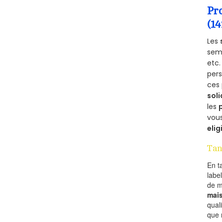
Pr
(1
Les
semb
etc.
per
ces 
soli
les
vous
elig
Tan
En t
labe
de 
mai
qual
que 