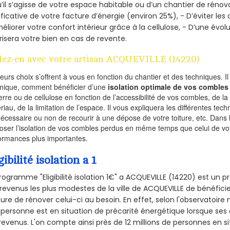
’il s’agisse de votre espace habitable ou d’un chantier de rénova
ificative de votre facture d’énergie (environ 25%), - D’éviter le
éliorer votre confort intérieur grâce à la cellulose, - D’une év
risera votre bien en cas de revente.
lez-en avec votre artisan ACQUEVILLE (14220)
ieurs choix s’offrent à vous en fonction du chantier et des techniques. I
mique, comment bénéficier d’une
isolation optimale de vos combles
erre ou de cellulose en fonction de l’accessibilité de vos combles, de l
riau, de la limitation de l’espace. Il vous expliquera les différentes techn
nécessaire ou non de recourir à une dépose de votre toiture, etc. Dans 
oser l’isolation de vos combles perdus en même temps que celui de vot
ormances plus importantes.
gibilité isolation a 1
rogramme "Eligibilité isolation 1€" a ACQUEVILLE (14220) est u
revenus les plus modestes de la ville de ACQUEVILLE de bénéficie
re de rénover celui-ci au besoin. En effet, selon l'observatoire
personne est en situation de précarité énergétique lorsque se
revenus. L'on compte ainsi près de 12 millions de personnes en s