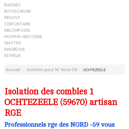
RUESNES
BUYSSCHEURE
PROUVY
CERFONTAINE
MILLONFOSSE
HOUPLIN-ANCOISNE
WATTEN
MAUBEUGE
ESTREUX
Accueil
Isolation pour 1€ Nord-59
OCHTEZEELE
Isolation des combles 1
OCHTEZEELE (59670) artisan
RGE
Professionnels rge des NORD -59 vous