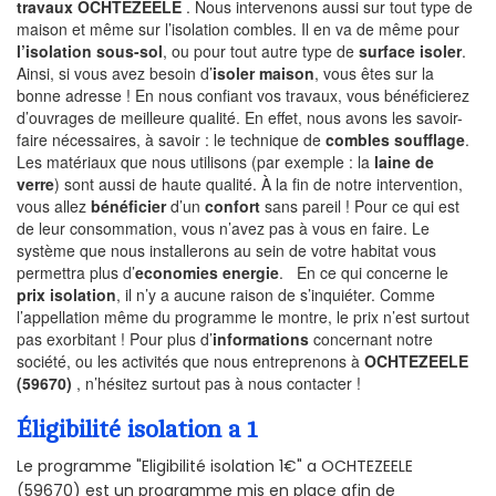
travaux OCHTEZEELE
. Nous intervenons aussi sur tout type de
maison et même sur l’isolation combles. Il en va de même pour
l’isolation sous-sol
, ou pour tout autre type de
surface isoler
.
Ainsi, si vous avez besoin d’
isoler maison
, vous êtes sur la
bonne adresse ! En nous confiant vos travaux, vous bénéficierez
d’ouvrages de meilleure qualité. En effet, nous avons les savoir-
faire nécessaires, à savoir : le technique de
combles soufflage
.
Les matériaux que nous utilisons (par exemple : la
laine de
verre
) sont aussi de haute qualité. À la fin de notre intervention,
vous allez
bénéficier
d’un
confort
sans pareil ! Pour ce qui est
de leur consommation, vous n’avez pas à vous en faire. Le
système que nous installerons au sein de votre habitat vous
permettra plus d’
economies energie
. En ce qui concerne le
prix isolation
, il n’y a aucune raison de s’inquiéter. Comme
l’appellation même du programme le montre, le prix n’est surtout
pas exorbitant ! Pour plus d’
informations
concernant notre
société, ou les activités que nous entreprenons à
OCHTEZEELE
(59670)
, n’hésitez surtout pas à nous contacter !
Éligibilité isolation a 1
Le programme "Eligibilité isolation 1€" a OCHTEZEELE
(59670) est un programme mis en place afin de