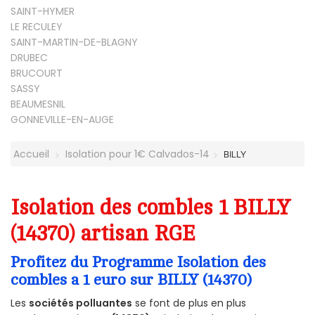
SAINT-HYMER
LE RECULEY
SAINT-MARTIN-DE-BLAGNY
DRUBEC
BRUCOURT
SASSY
BEAUMESNIL
GONNEVILLE-EN-AUGE
Accueil
Isolation pour 1€ Calvados-14
BILLY
Isolation des combles 1 BILLY
(14370) artisan RGE
Profitez du Programme Isolation des
combles a 1 euro sur BILLY (14370)
Les
sociétés polluantes
se font de plus en plus