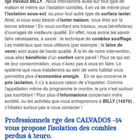
rge travaux BILLY
. Nous intervenons aussi sur tout type de
maison et même sur l’isolation combles. Il en va de même pour
l’isolation sous-sol
, ou pour tout autre type de
surface isoler
.
Ainsi, si vous avez besoin d’
isoler maison
, vous êtes sur la
bonne adresse ! En nous confiant vos travaux, vous bénéficierez
d’ouvrages de meilleure qualité. En effet, nous avons les savoir-
faire nécessaires, à savoir : le technique de
combles soufflage
.
Les matériaux que nous utilisons (par exemple : la
laine de
verre
) sont aussi de haute qualité. À la fin de notre intervention,
vous allez
bénéficier
d’un
confort
sans pareil ! Pour ce qui est
de leur consommation, vous n’avez pas à vous en faire. Le
système que nous installerons au sein de votre habitat vous
permettra plus d’
economies energie
. En ce qui concerne le
prix isolation
, il n’y a aucune raison de s’inquiéter. Comme
l’appellation même du programme le montre, le prix n’est surtout
pas exorbitant ! Pour plus d’
informations
concernant notre
société, ou les activités que nous entreprenons à
BILLY (14370)
,
n’hésitez surtout pas à nous contacter !
Professionnels rge des CALVADOS -14
vous propose l’isolation des combles
perdus à 1euro.