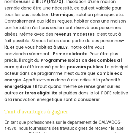
nombreuses à
BILLY (14370)
. L’isolation d’une maison
semble donc être une nécessité, ce qui est valable pour
tous les cas : isolation
thermique
, isolation phonique, etc.
Contrairement aux idées reçues, habiter dans une maison
confortable n’est pas seulement réservé aux personnes
aisées. Même avec des
revenus modestes
, c’est tout à
fait possible. Si vous faites donc partie de ces personnes-
là, et que vous habitiez à
BILLY
, notre offre vous
conviendra sûrement :
Prime solidarite
. Pour être plus
précis, il s’agit du
Programme Isolation des combles a 1
euro
qui a été imposé par les
pouvoirs publics
. Le principal
acteur dans ce programme n’est autre que
comble eco
energie
. Apprêtez-vous donc à dire adieu à la précarité
energetique
! Il faut quand même se renseigner sur les
autres
criteres eligibilite
stipulées dans la loi POPE relative
à la rénovation energetique sont à considérer.
Tant d’avantages à gagner
En tant que professionnels sur le departement de CALVADOS-
14370, nous fournissons des travaux dignes de recevoir le label