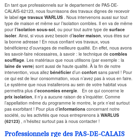
En tant que professionnels sur le departement de PAS-DE-
CALAIS-62123, nous fournissons des travaux dignes de recevoir
le label
rge travaux WARLUS
. Nous intervenons aussi sur tout
type de maison et même sur l’isolation combles. Il en va de même
pour
l’isolation sous-sol
, ou pour tout autre type de
surface
isoler
. Ainsi, si vous avez besoin d’
isoler maison
, vous êtes sur
la bonne adresse ! En nous confiant vos travaux, vous
bénéficierez d’ouvrages de meilleure qualité. En effet, nous avons
les savoir-faire nécessaires, à savoir : le technique de
combles
soufflage
. Les matériaux que nous utilisons (par exemple : la
laine de verre
) sont aussi de haute qualité. À la fin de notre
intervention, vous allez
bénéficier
d’un
confort
sans pareil ! Pour
ce qui est de leur consommation, vous n’avez pas à vous en faire.
Le système que nous installerons au sein de votre habitat vous
permettra plus d’
economies energie
. En ce qui concerne le
prix isolation
, il n’y a aucune raison de s’inquiéter. Comme
l’appellation même du programme le montre, le prix n’est surtout
pas exorbitant ! Pour plus d’
informations
concernant notre
société, ou les activités que nous entreprenons à
WARLUS
(62123)
, n’hésitez surtout pas à nous contacter !
Professionnels rge des PAS-DE-CALAIS