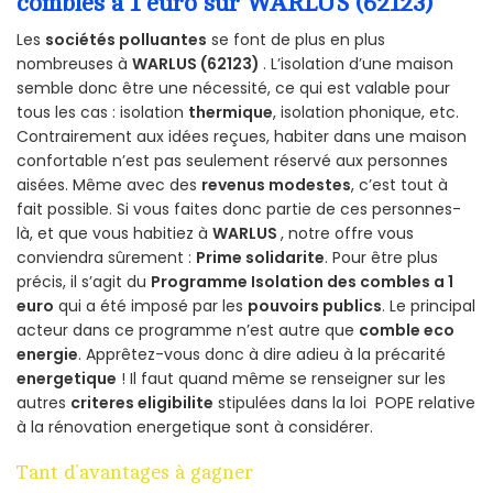
combles a 1 euro sur WARLUS (62123)
Les
sociétés polluantes
se font de plus en plus
nombreuses à
WARLUS (62123)
. L’isolation d’une maison
semble donc être une nécessité, ce qui est valable pour
tous les cas : isolation
thermique
, isolation phonique, etc.
Contrairement aux idées reçues, habiter dans une maison
confortable n’est pas seulement réservé aux personnes
aisées. Même avec des
revenus modestes
, c’est tout à
fait possible. Si vous faites donc partie de ces personnes-
là, et que vous habitiez à
WARLUS
, notre offre vous
conviendra sûrement :
Prime solidarite
. Pour être plus
précis, il s’agit du
Programme Isolation des combles a 1
euro
qui a été imposé par les
pouvoirs publics
. Le principal
acteur dans ce programme n’est autre que
comble eco
energie
. Apprêtez-vous donc à dire adieu à la précarité
energetique
! Il faut quand même se renseigner sur les
autres
criteres eligibilite
stipulées dans la loi POPE relative
à la rénovation energetique sont à considérer.
Tant d’avantages à gagner