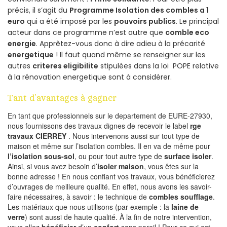
précis, il s’agit du
Programme Isolation des combles a 1
euro
qui a été imposé par les
pouvoirs publics
. Le principal
acteur dans ce programme n’est autre que
comble eco
energie
. Apprêtez-vous donc à dire adieu à la précarité
energetique
! Il faut quand même se renseigner sur les
autres
criteres eligibilite
stipulées dans la loi POPE relative
à la rénovation energetique sont à considérer.
Tant d’avantages à gagner
En tant que professionnels sur le departement de EURE-27930,
nous fournissons des travaux dignes de recevoir le label
rge
travaux CIERREY
. Nous intervenons aussi sur tout type de
maison et même sur l’isolation combles. Il en va de même pour
l’isolation sous-sol
, ou pour tout autre type de
surface isoler
.
Ainsi, si vous avez besoin d’
isoler maison
, vous êtes sur la
bonne adresse ! En nous confiant vos travaux, vous bénéficierez
d’ouvrages de meilleure qualité. En effet, nous avons les savoir-
faire nécessaires, à savoir : le technique de
combles soufflage
.
Les matériaux que nous utilisons (par exemple : la
laine de
verre
) sont aussi de haute qualité. À la fin de notre intervention,
vous allez
bénéficier
d’un
confort
sans pareil ! Pour ce qui est