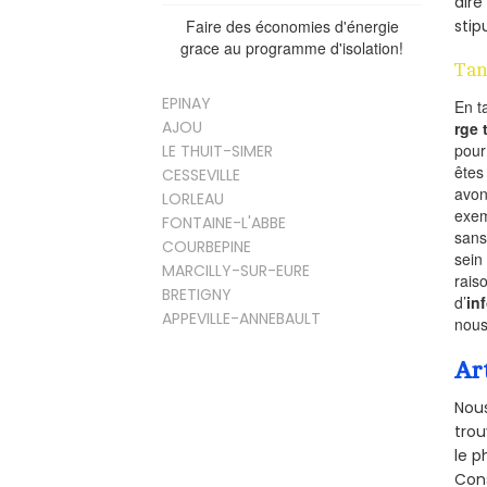
dire
Faire des économies d'énergie
stip
grace au programme d'isolation!
Tan
EPINAY
En t
AJOU
rge
pou
LE THUIT-SIMER
êtes
CESSEVILLE
avon
LORLEAU
exem
FONTAINE-L'ABBE
sans
COURBEPINE
sein
MARCILLY-SUR-EURE
rais
BRETIGNY
d’
in
APPEVILLE-ANNEBAULT
nous
Ar
Nous
trou
le p
Cons