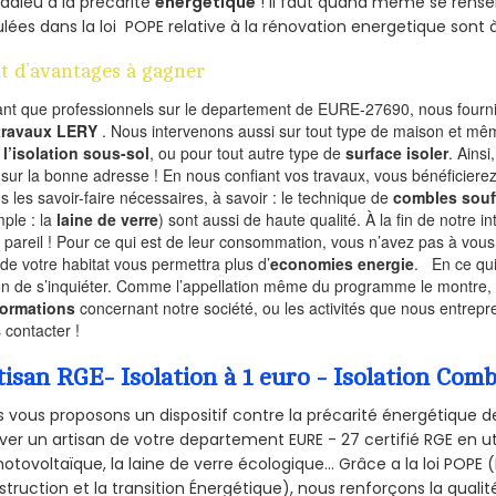
 adieu à la précarité
energetique
! Il faut quand même se rensei
ulées dans la loi POPE relative à la rénovation energetique sont 
t d’avantages à gagner
ant que professionnels sur le departement de EURE-27690, nous fournis
 travaux LERY
. Nous intervenons aussi sur tout type de maison et mêm
r
l’isolation sous-sol
, ou pour tout autre type de
surface isoler
. Ainsi
 sur la bonne adresse ! En nous confiant vos travaux, vous bénéficierez
s les savoir-faire nécessaires, à savoir : le technique de
combles souf
ple : la
laine de verre
) sont aussi de haute qualité. À la fin de notre i
 pareil ! Pour ce qui est de leur consommation, vous n’avez pas à vous
 de votre habitat vous permettra plus d’
economies energie
. En ce qu
on de s’inquiéter. Comme l’appellation même du programme le montre, le 
formations
concernant notre société, ou les activités que nous entrep
 contacter !
tisan RGE- Isolation à 1 euro - Isolation Com
 vous proposons un dispositif contre la précarité énergétique de
ver un artisan de votre departement EURE - 27 certifié RGE en ut
hotovoltaïque, la laine de verre écologique... Grâce a la loi POPE
truction et la
transition Énergétique), nous renforçons la quali