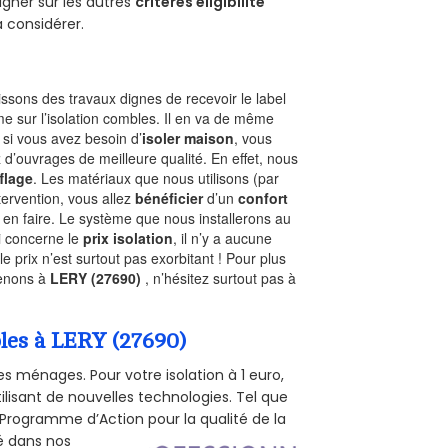
gner sur les autres
criteres eligibilite
à considérer.
sons des travaux dignes de recevoir le label
e sur l’isolation combles. Il en va de même
, si vous avez besoin d’
isoler maison
, vous
 d’ouvrages de meilleure qualité. En effet, nous
flage
. Les matériaux que nous utilisons (par
ntervention, vous allez
bénéficier
d’un
confort
 en faire. Le système que nous installerons au
i concerne le
prix isolation
, il n’y a aucune
prix n’est surtout pas exorbitant ! Pour plus
renons à
LERY (27690)
, n’hésitez surtout pas à
bles à LERY (27690)
s ménages. Pour votre isolation à 1 euro,
ilisant de nouvelles technologies. Tel que
 (Programme d’Action pour la qualité de la
té dans nos