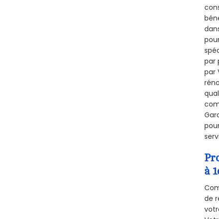
cons
béné
dans
pour
spéc
par 
par 
réno
qual
comb
Gara
pour
serv
Pr
à 1
Comm
de r
votr