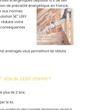
penses énergétiques dépasse 10% de ses
tion de précarité énergétique en France,
me aux normes
olation 1€" LERY
e réduire votre
s conséquentes
ainsi aménagés vous permettront de réduire
€" ville de LERY (27690) ?
e plus de 2 ans;
ar la loi.
us prodiguer des conseils thermiques visant à