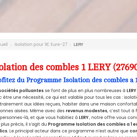
ueil
Isolation pour 1€ Eure-27
LERY
olation des combles 1 LERY (2769
ofitez du Programme Isolation des combles a 
sociétés polluantes
se font de plus en plus nombreuses à
LERY
 être une nécessité, ce qui est valable pour tous les cas : isolat
rairement aux idées reçues, habiter dans une maison conforta
sonnes aisées. Même avec des
revenus modestes
, c’est tout à
personnes-là, et que vous habitiez à
LERY
, notre offre vous co
 plus précis, il s’agit du
Programme Isolation des combles a 1 e
lics
. Le principal acteur dans ce programme n’est autre que
co