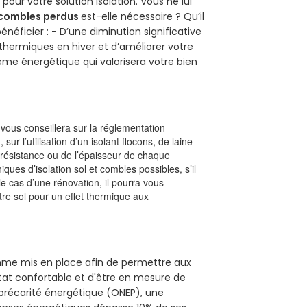
pour votre solution isolation. Vous ne lui
combles perdus
est-elle nécessaire ? Qu’il
néficier : - D’une diminution significative
 thermiques en hiver et d’améliorer votre
rème énergétique qui valorisera votre bien
l vous conseillera sur la réglementation
, sur l’utilisation d’un isolant flocons, de laine
a résistance ou de l’épaisseur de chaque
iques d’isolation sol et combles possibles, s’il
le cas d’une rénovation, il pourra vous
re sol pour un effet thermique aux
ramme mis en place afin de permettre aux
itat confortable et d'être en mesure de
e précarité énergétique (ONEP), une