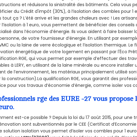
tructions et réduisons la sinistralité des bâtiments. Cela vous 
ficier du Crédit d'impôt (30%), à l’isolation des combles pour 1 eu
 tout ça ? L’été arrive et les grandes chaleurs avec ! Les artisan
 l’isolation à 1 euro, vous permettent de bénéficier des conseils
ialisé dans l’économie d’énergie. Ils vous aident à faire baisser 
personne, de votre fournisseur d’énergie. En utilisant par exemple
VMC ou la laine de verre écologique et l’isolation thermique. Le
vation énergétique de votre logement en passant par l'Éco Prê
ification RGE, qui vous permet par exemple d’effectuer des trava
les à LERY, en utilisant de la laine minérale ou encore installer 
nt de l’environnement, les matériaux principalement utilisé son
 la construction).La qualification RGE, vous garantit des profess
ice pour vos travaux d’économie d’énergie, comme isoler vos co
ofessionnels rge des EURE -27 vous propose l
euro.
ent est-ce possible ? Depuis la loi du 17 août 2015, pour une tr
énovation sont subventionnés par le CEE (Certificat d’Economie
e solution isolation vous permet d’isoler vos combles pour 1 e