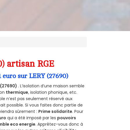
0) artisan RGE
1 euro sur LERY (27690)
 (27690)
. L’isolation d’une maison semble
ion
thermique
, isolation phonique, etc.
ble n’est pas seulement réservé aux
 fait possible. Si vous faites donc partie de
nviendra sûrement :
Prime solidarite
. Pour
uro
qui a été imposé par les
pouvoirs
mble eco energie
. Apprêtez-vous donc à