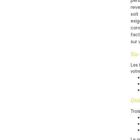
pers
reve
soi
exig
cons
fac
sur 
En 
Les 
votr
Qui
Troi
Le p