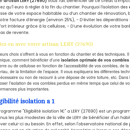
re
artisan LERY (27690)
vous fait bénéficier de ce crédit d’impôt 
ez qu’1 euro à régler à la fin du chantier. Pourquoi l’isolation des
isse de votre espace habitable ou d’un chantier de rénovation, bé
otre facture d’énergie (environ 25%), - D’éviter les déperditions
ort intérieur grâce à la cellulose, - D’une évolution de votre ba
as de revente.
lez-en avec votre artisan LERY (27690)
ieurs choix s’offrent à vous en fonction du chantier et des techniques. I
mique, comment bénéficier d’une
isolation optimale de vos combles
erre ou de cellulose en fonction de l’accessibilité de vos combles, de l
riau, de la limitation de l’espace. Il vous expliquera les différentes techn
nécessaire ou non de recourir à une dépose de votre toiture, etc. Dans 
oser l’isolation de vos combles perdus en même temps que celui de vot
ormances plus importantes.
gibilité isolation a 1
rogramme "Eligibilité isolation 1€" a LERY (27690) est un prog
nus les plus modestes de la ville de LERY de bénéficier d'un hab
ver celui-ci au besoin. En effet, selon l'observatoire national d