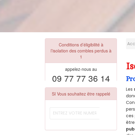
Acc
Conditions d’éligibilité à
l’isolation des combles perdus à
1
Is
appelez-nous au
09 77 77 36 14
Pr
Les
SI Vous souhaitez être rappelé
donc
Cont
per
ces 
être
pub