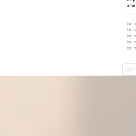
amél
Isol
Isol
Isol
Isol
Isol