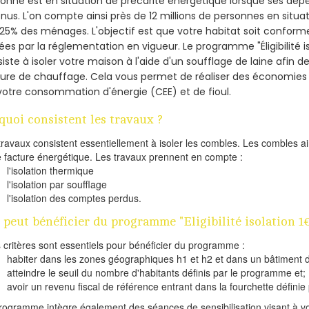
onne est en situation de précarité énergétique lorsque ses dé
nus. L'on compte ainsi près de 12 millions de personnes en situa
t 25% des ménages.
L'objectif est que votre habitat soit confor
ées par la réglementation en vigueur. Le programme "Éligibilité is
iste à isoler votre maison à l'aide d'un soufflage de laine afin d
ture de chauffage. Cela vous permet de réaliser des économie
votre consommation d'énergie (CEE) et de fioul.
quoi consistent les travaux ?
travaux consistent essentiellement à isoler les combles. Les combles 
e facture énergétique. Les travaux prennent en compte :
l'isolation thermique
l'isolation par soufflage
l'isolation des comptes perdus.
 peut bénéficier du programme "Eligibilité isolation 1
s critères sont essentiels pour bénéficier du programme :
habiter dans les zones géographiques h1 et h2 et dans un bâtiment d
atteindre le seuil du nombre d'habitants définis par le programme et;
avoir un revenu fiscal de référence entrant dans la fourchette définie p
rogramme intègre également des séances de sensibilisation visant à vo