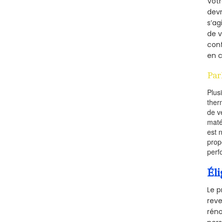
Vot
devr
s’ag
de v
conf
en c
Par
Plus
ther
de v
maté
est 
prop
perf
Éli
Le p
reve
réno