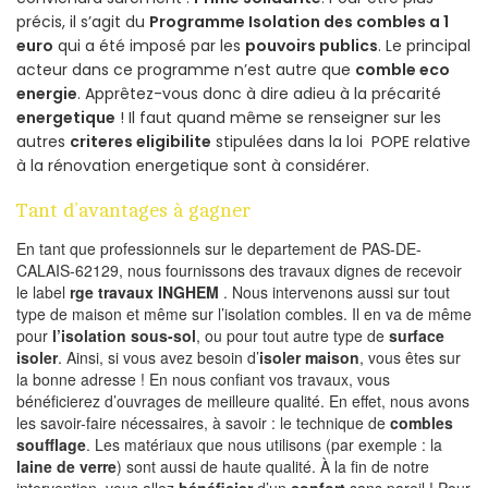
précis, il s’agit du
Programme Isolation des combles a 1
euro
qui a été imposé par les
pouvoirs publics
. Le principal
acteur dans ce programme n’est autre que
comble eco
energie
. Apprêtez-vous donc à dire adieu à la précarité
energetique
! Il faut quand même se renseigner sur les
autres
criteres eligibilite
stipulées dans la loi POPE relative
à la rénovation energetique sont à considérer.
Tant d’avantages à gagner
En tant que professionnels sur le departement de PAS-DE-
CALAIS-62129, nous fournissons des travaux dignes de recevoir
le label
rge travaux INGHEM
. Nous intervenons aussi sur tout
type de maison et même sur l’isolation combles. Il en va de même
pour
l’isolation sous-sol
, ou pour tout autre type de
surface
isoler
. Ainsi, si vous avez besoin d’
isoler maison
, vous êtes sur
la bonne adresse ! En nous confiant vos travaux, vous
bénéficierez d’ouvrages de meilleure qualité. En effet, nous avons
les savoir-faire nécessaires, à savoir : le technique de
combles
soufflage
. Les matériaux que nous utilisons (par exemple : la
laine de verre
) sont aussi de haute qualité. À la fin de notre
intervention, vous allez
bénéficier
d’un
confort
sans pareil ! Pour