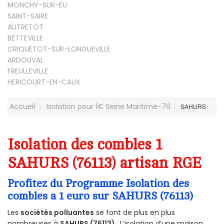
MONCHY-SUR-EU
SAINT-SAIRE
AUTRETOT
BETTEVILLE
CRIQUETOT-SUR-LONGUEVILLE
ARDOUVAL
FREULLEVILLE
HERICOURT-EN-CAUX
Accueil
Isolation pour 1€ Seine Maritime-76
SAHURS
Isolation des combles 1
SAHURS (76113) artisan RGE
Profitez du Programme Isolation des
combles a 1 euro sur SAHURS (76113)
Les
sociétés polluantes
se font de plus en plus
nombreuses à
SAHURS (76113)
. L’isolation d’une maison