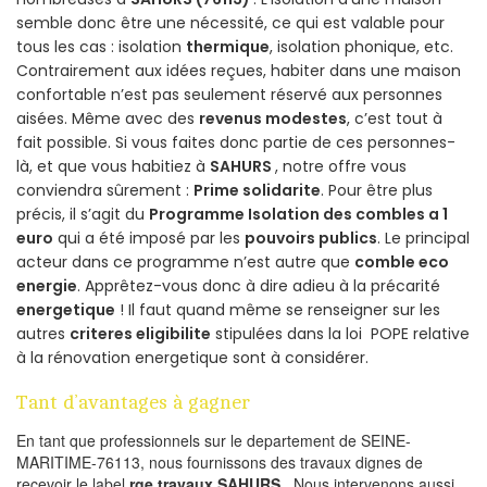
semble donc être une nécessité, ce qui est valable pour
tous les cas : isolation
thermique
, isolation phonique, etc.
Contrairement aux idées reçues, habiter dans une maison
confortable n’est pas seulement réservé aux personnes
aisées. Même avec des
revenus modestes
, c’est tout à
fait possible. Si vous faites donc partie de ces personnes-
là, et que vous habitiez à
SAHURS
, notre offre vous
conviendra sûrement :
Prime solidarite
. Pour être plus
précis, il s’agit du
Programme Isolation des combles a 1
euro
qui a été imposé par les
pouvoirs publics
. Le principal
acteur dans ce programme n’est autre que
comble eco
energie
. Apprêtez-vous donc à dire adieu à la précarité
energetique
! Il faut quand même se renseigner sur les
autres
criteres eligibilite
stipulées dans la loi POPE relative
à la rénovation energetique sont à considérer.
Tant d’avantages à gagner
En tant que professionnels sur le departement de SEINE-
MARITIME-76113, nous fournissons des travaux dignes de
recevoir le label
rge travaux SAHURS
. Nous intervenons aussi