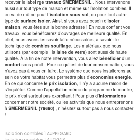
recevoir le label
rge travaux SMERMESNIL
. Nous intervenons
aussi sur tout type de maison et même sur l’isolation combles. Il
en va de même pour
l’isolation sous-sol
, ou pour tout autre
type de
surface isoler
. Ainsi, si vous avez besoin d’
isoler
maison
, vous êtes sur la bonne adresse ! En nous confiant vos
travaux, vous bénéficierez d’ouvrages de meilleure qualité. En
effet, nous avons les savoir-faire nécessaires, à savoir : le
technique de
combles soufflage
. Les matériaux que nous
utilisons (par exemple : la
laine de verre
) sont aussi de haute
qualité. À la fin de notre intervention, vous allez
bénéficier
d’un
confort
sans pareil ! Pour ce qui est de leur consommation, vous
n’avez pas à vous en faire. Le système que nous installerons au
sein de votre habitat vous permettra plus d’
economies energie
.
En ce qui concerne le
prix isolation
, il n’y a aucune raison de
s’inquiéter. Comme l’appellation même du programme le montre,
le prix n’est surtout pas exorbitant ! Pour plus d’
informations
concernant notre société, ou les activités que nous entreprenons
à
SMERMESNIL (76660)
, n’hésitez surtout pas à nous contacter
!
Isolation combles 1
AUPPEGARD
Isolation combles 1
AUTIGNY