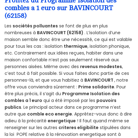
Profitez du Programme Isolation des
combles a 1 euro sur BAVINCOURT
(62158)
Les
sociétés polluantes
se font de plus en plus
nombreuses à
BAVINCOURT (62158)
. L’isolation d’une
maison semble donc être une nécessité, ce qui est valable
pour tous les cas : isolation
thermique
, isolation phonique,
etc. Contrairement aux idées reçues, habiter dans une
maison confortable n’est pas seulement réservé aux
personnes aisées. Même avec des
revenus modestes
,
c’est tout à fait possible. Si vous faites donc partie de ces
personnes-là, et que vous habitiez à
BAVINCOURT
, notre
offre vous conviendra sûrement :
Prime solidarite
. Pour
être plus précis, il s’agit du
Programme Isolation des
combles a 1 euro
qui a été imposé par les
pouvoirs
publics
. Le principal acteur dans ce programme n’est
autre que
comble eco energie
. Apprêtez-vous donc à dire
adieu à la précarité
energetique
! Il faut quand même se
renseigner sur les autres
criteres eligibilite
stipulées dans
la loi POPE relative à la rénovation energetique sont à