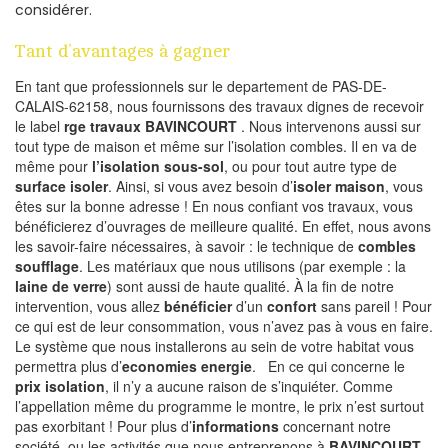
considérer.
Tant d’avantages à gagner
En tant que professionnels sur le departement de PAS-DE-
CALAIS-62158, nous fournissons des travaux dignes de recevoir
le label
rge travaux BAVINCOURT
. Nous intervenons aussi sur
tout type de maison et même sur l’isolation combles. Il en va de
même pour
l’isolation sous-sol
, ou pour tout autre type de
surface isoler
. Ainsi, si vous avez besoin d’
isoler maison
, vous
êtes sur la bonne adresse ! En nous confiant vos travaux, vous
bénéficierez d’ouvrages de meilleure qualité. En effet, nous avons
les savoir-faire nécessaires, à savoir : le technique de
combles
soufflage
. Les matériaux que nous utilisons (par exemple : la
laine de verre
) sont aussi de haute qualité. À la fin de notre
intervention, vous allez
bénéficier
d’un
confort
sans pareil ! Pour
ce qui est de leur consommation, vous n’avez pas à vous en faire.
Le système que nous installerons au sein de votre habitat vous
permettra plus d’
economies energie
. En ce qui concerne le
prix isolation
, il n’y a aucune raison de s’inquiéter. Comme
l’appellation même du programme le montre, le prix n’est surtout
pas exorbitant ! Pour plus d’
informations
concernant notre
société, ou les activités que nous entreprenons à
BAVINCOURT