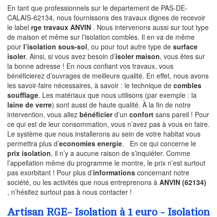
En tant que professionnels sur le departement de PAS-DE-
CALAIS-62134, nous fournissons des travaux dignes de recevoir
le label
rge travaux ANVIN
. Nous intervenons aussi sur tout type
de maison et même sur l’isolation combles. Il en va de même
pour
l’isolation sous-sol
, ou pour tout autre type de
surface
isoler
. Ainsi, si vous avez besoin d’
isoler maison
, vous êtes sur
la bonne adresse ! En nous confiant vos travaux, vous
bénéficierez d’ouvrages de meilleure qualité. En effet, nous avons
les savoir-faire nécessaires, à savoir : le technique de
combles
soufflage
. Les matériaux que nous utilisons (par exemple : la
laine de verre
) sont aussi de haute qualité. À la fin de notre
intervention, vous allez
bénéficier
d’un
confort
sans pareil ! Pour
ce qui est de leur consommation, vous n’avez pas à vous en faire.
Le système que nous installerons au sein de votre habitat vous
permettra plus d’
economies energie
. En ce qui concerne le
prix isolation
, il n’y a aucune raison de s’inquiéter. Comme
l’appellation même du programme le montre, le prix n’est surtout
pas exorbitant ! Pour plus d’
informations
concernant notre
société, ou les activités que nous entreprenons à
ANVIN (62134)
, n’hésitez surtout pas à nous contacter !
Artisan RGE- Isolation à 1 euro - Isolation