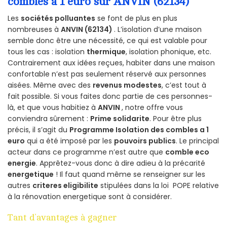
combles a 1 euro sur ANVIN (62134)
Les
sociétés polluantes
se font de plus en plus
nombreuses à
ANVIN (62134)
. L’isolation d’une maison
semble donc être une nécessité, ce qui est valable pour
tous les cas : isolation
thermique
, isolation phonique, etc.
Contrairement aux idées reçues, habiter dans une maison
confortable n’est pas seulement réservé aux personnes
aisées. Même avec des
revenus modestes
, c’est tout à
fait possible. Si vous faites donc partie de ces personnes-
là, et que vous habitiez à
ANVIN
, notre offre vous
conviendra sûrement :
Prime solidarite
. Pour être plus
précis, il s’agit du
Programme Isolation des combles a 1
euro
qui a été imposé par les
pouvoirs publics
. Le principal
acteur dans ce programme n’est autre que
comble eco
energie
. Apprêtez-vous donc à dire adieu à la précarité
energetique
! Il faut quand même se renseigner sur les
autres
criteres eligibilite
stipulées dans la loi POPE relative
à la rénovation energetique sont à considérer.
Tant d’avantages à gagner