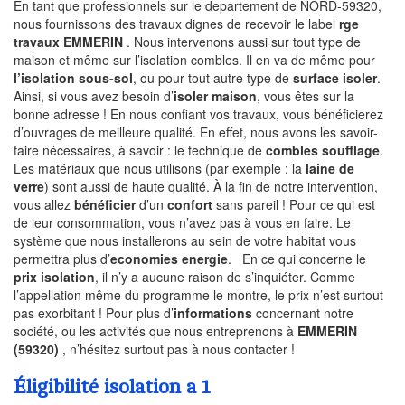
En tant que professionnels sur le departement de NORD-59320,
nous fournissons des travaux dignes de recevoir le label
rge
travaux EMMERIN
. Nous intervenons aussi sur tout type de
maison et même sur l’isolation combles. Il en va de même pour
l’isolation sous-sol
, ou pour tout autre type de
surface isoler
.
Ainsi, si vous avez besoin d’
isoler maison
, vous êtes sur la
bonne adresse ! En nous confiant vos travaux, vous bénéficierez
d’ouvrages de meilleure qualité. En effet, nous avons les savoir-
faire nécessaires, à savoir : le technique de
combles soufflage
.
Les matériaux que nous utilisons (par exemple : la
laine de
verre
) sont aussi de haute qualité. À la fin de notre intervention,
vous allez
bénéficier
d’un
confort
sans pareil ! Pour ce qui est
de leur consommation, vous n’avez pas à vous en faire. Le
système que nous installerons au sein de votre habitat vous
permettra plus d’
economies energie
. En ce qui concerne le
prix isolation
, il n’y a aucune raison de s’inquiéter. Comme
l’appellation même du programme le montre, le prix n’est surtout
pas exorbitant ! Pour plus d’
informations
concernant notre
société, ou les activités que nous entreprenons à
EMMERIN
(59320)
, n’hésitez surtout pas à nous contacter !
Éligibilité isolation a 1