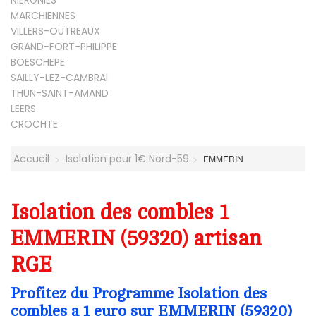
MARCHIENNES
VILLERS-OUTREAUX
GRAND-FORT-PHILIPPE
BOESCHEPE
SAILLY-LEZ-CAMBRAI
THUN-SAINT-AMAND
LEERS
CROCHTE
Accueil
Isolation pour 1€ Nord-59
EMMERIN
Isolation des combles 1
EMMERIN (59320) artisan
RGE
Profitez du Programme Isolation des
combles a 1 euro sur EMMERIN (59320)