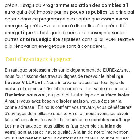
précis, il s’agit du
Programme Isolation des combles a 1
euro
qui a été imposé par les
pouvoirs publics
. Le principal
acteur dans ce programme n’est autre que
comble eco
energie
. Apprêtez-vous donc à dire adieu à la précarité
energetique
! Il faut quand même se renseigner sur les
autres
criteres eligibilite
stipulées dans la loi POPE relative
à la rénovation energetique sont à considérer.
Tant d’avantages à gagner
En tant que professionnels sur le departement de EURE-27240,
nous fournissons des travaux dignes de recevoir le label
rge
travaux VILLALET
. Nous intervenons aussi sur tout type de
maison et même sur l’isolation combles. Il en va de même pour
l’isolation sous-sol
, ou pour tout autre type de
surface isoler
.
Ainsi, si vous avez besoin d’
isoler maison
, vous êtes sur la
bonne adresse ! En nous confiant vos travaux, vous bénéficierez
d’ouvrages de meilleure qualité. En effet, nous avons les savoir-
faire nécessaires, à savoir : le technique de
combles soufflage
.
Les matériaux que nous utilisons (par exemple : la
laine de
verre
) sont aussi de haute qualité. À la fin de notre intervention,
vous allez
bénéficier
d’un
confort
sans pareil ! Pour ce qui est