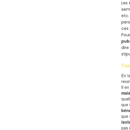
Les
semb
etc.
per
ces 
Pour
pub
dire
stip
Tan
En t
rece
Il e
mai
qual
que 
béné
que 
isol
pas 