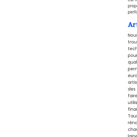
prop
perf
Ar
Nous
trou
tech
pour
qual
perm
euro
arti
des 
fair
util
fina
Taux
réno
chau
lain