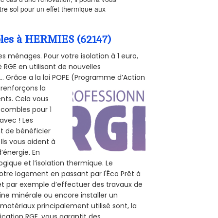
re sol pour un effet thermique aux
mbles à HERMIES (62147)
s ménages. Pour votre isolation à 1 euro,
 RGE en utilisant de nouvelles
e... Grâce a la loi POPE (Programme d’Action
 renforçons la
ents. Cela vous
s combles pour 1
 avec ! Les
nt de bénéficier
Ils vous aident à
d’énergie. En
ogique et l’isolation thermique. Le
otre logement en passant par l'Éco Prêt à
et par exemple d’effectuer des travaux de
aine minérale ou encore installer un
matériaux principalement utilisé sont, la
ication RGE, vous garantit des