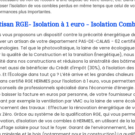
oser l’isolation de vos combles perdus en même temps que celui de vot
ormances plus importantes.
tisan RGE- Isolation à 1 euro - Isolation Co
 vous proposons un dispositif contre la précarité énergétique de
ver un artisan de votre departement PAS-DE-CALAIS - 62 certifié
nologies. Tel que le photovoltaïque, la laine de verre écologiqu
 la qualité de la Construction et la
transition Énergétique), nous
ité dans nos constructions et réduisons la sinistralité des bâtim
et aussi de bénéficier du Crédit d'impôt (30%), à l’isolation de
. Et l'Écologie dans tout ça ? L’été arrive et les grandes chaleurs
sans certifié RGE HERMIES pour l’isolation à 1 euro, vous permette
conseils de professionnels spécialisé dans l’économie d’énergie. 
e baisser la facture en euros par personne, de votre fournisseur 
isant par exemple la ventilation par VMC ou la laine de verre écol
ncement des travaux : Effectuer la rénovation énergétique de v
 Zéro. Grâce au système de la qualification RGE, qui vous perm
vation, d’isolation de vos combles à HERMIES, en utilisant de la l
ffage solaire pour tout le foyer. Garant de l’environnement, les 
e minérale et le bois (notamment pour la construction).La qualif