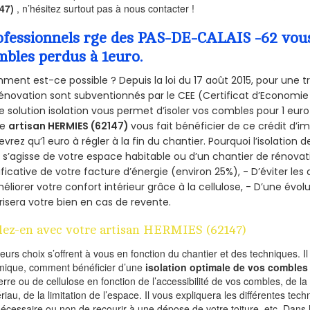
147)
, n’hésitez surtout pas à nous contacter !
ofessionnels rge des PAS-DE-CALAIS -62 vous 
mbles perdus à 1euro.
ent est-ce possible ? Depuis la loi du 17 août 2015, pour une tr
énovation sont subventionnés par le CEE (Certificat d’Economie
e solution isolation vous permet d’isoler vos combles pour 1 e
re
artisan HERMIES (62147)
vous fait bénéficier de ce crédit d’im
devrez qu’1 euro à régler à la fin du chantier. Pourquoi l’isolation 
l s’agisse de votre espace habitable ou d’un chantier de rénovati
ificative de votre facture d’énergie (environ 25%), - D’éviter le
éliorer votre confort intérieur grâce à la cellulose, - D’une év
risera votre bien en cas de revente.
lez-en avec votre artisan HERMIES (62147)
ieurs choix s’offrent à vous en fonction du chantier et des techniques. I
mique, comment bénéficier d’une
isolation optimale de vos combles
erre ou de cellulose en fonction de l’accessibilité de vos combles, de l
riau, de la limitation de l’espace. Il vous expliquera les différentes techn
nécessaire ou non de recourir à une dépose de votre toiture, etc. Dans 