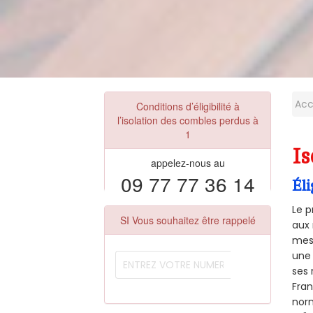
Acc
Conditions d’éligibilité à
l’isolation des combles perdus à
1
Is
appelez-nous au
09 77 77 36 14
Éli
Le p
SI Vous souhaitez être rappelé
aux 
mesu
une 
ses 
Fra
norm