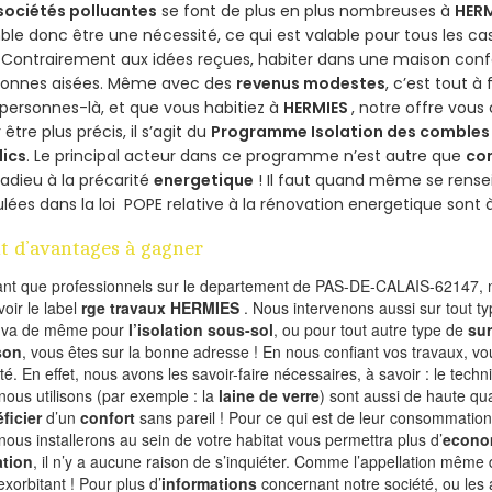
sociétés polluantes
se font de plus en plus nombreuses à
HERM
le donc être une nécessité, ce qui est valable pour tous les cas
 Contrairement aux idées reçues, habiter dans une maison conf
sonnes aisées. Même avec des
revenus modestes
, c’est tout à
personnes-là, et que vous habitiez à
HERMIES
, notre offre vou
 être plus précis, il s’agit du
Programme Isolation des combles 
lics
. Le principal acteur dans ce programme n’est autre que
co
 adieu à la précarité
energetique
! Il faut quand même se rensei
ulées dans la loi POPE relative à la rénovation energetique sont 
t d’avantages à gagner
ant que professionnels sur le departement de PAS-DE-CALAIS-62147, n
voir le label
rge travaux HERMIES
. Nous intervenons aussi sur tout t
n va de même pour
l’isolation sous-sol
, ou pour tout autre type de
sur
son
, vous êtes sur la bonne adresse ! En nous confiant vos travaux, v
ité. En effet, nous avons les savoir-faire nécessaires, à savoir : le tech
nous utilisons (par exemple : la
laine de verre
) sont aussi de haute qual
ficier
d’un
confort
sans pareil ! Pour ce qui est de leur consommation
nous installerons au sein de votre habitat vous permettra plus d’
econo
ation
, il n’y a aucune raison de s’inquiéter. Comme l’appellation même 
exorbitant ! Pour plus d’
informations
concernant notre société, ou les