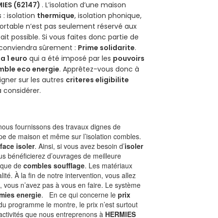
IES (62147)
. L’isolation d’une maison
 : isolation
thermique
, isolation phonique,
ortable n’est pas seulement réservé aux
 fait possible. Si vous faites donc partie de
s conviendra sûrement :
Prime solidarite
.
a 1 euro
qui a été imposé par les
pouvoirs
mble eco energie
. Apprêtez-vous donc à
gner sur les autres
criteres eligibilite
à considérer.
ous fournissons des travaux dignes de
ype de maison et même sur l’isolation combles.
face isoler
. Ainsi, si vous avez besoin d’
isoler
ous bénéficierez d’ouvrages de meilleure
nique de
combles soufflage
. Les matériaux
ité. À la fin de notre intervention, vous allez
, vous n’avez pas à vous en faire. Le système
mies energie
. En ce qui concerne le
prix
du programme le montre, le prix n’est surtout
 activités que nous entreprenons à
HERMIES