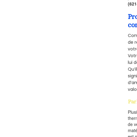
(62
Pr
co
Comm
de r
votr
Vot
lui 
Qu’i
sign
d’am
valo
Par
Plus
ther
de v
maté
est 