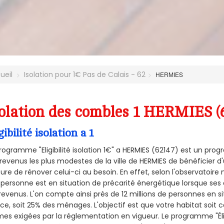
ueil
Isolation pour 1€ Pas de Calais - 62
HERMIES
olation des combles 1 HERMIES (
gibilité isolation a 1
rogramme "Eligibilité isolation 1€" a HERMIES (62147) est un pr
revenus les plus modestes de la ville de HERMIES de bénéficier d
re de rénover celui-ci au besoin. En effet, selon l'observatoire
personne est en situation de précarité énergétique lorsque se
revenus. L'on compte ainsi près de 12 millions de personnes en s
nce, soit 25% des ménages.
L'objectif est que votre habitat soit
es exigées par la réglementation en vigueur. Le programme "Éligi