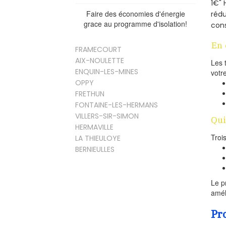
1€" 
Faire des économies d'énergie
rédu
grace au programme d'isolation!
cons
En 
FRAMECOURT
AIX-NOULETTE
Les 
ENQUIN-LES-MINES
votr
OPPY
FRETHUN
FONTAINE-LES-HERMANS
VILLERS-SIR-SIMON
Qui
HERMAVILLE
Troi
LA THIEULOYE
BERNIEULLES
Le p
amél
Pr