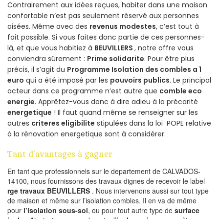
Contrairement aux idées reçues, habiter dans une maison
confortable n’est pas seulement réservé aux personnes
aisées. Même avec des
revenus modestes
, c’est tout à
fait possible. Si vous faites donc partie de ces personnes-
là, et que vous habitiez à
BEUVILLERS
, notre offre vous
conviendra sûrement :
Prime solidarite
. Pour être plus
précis, il s’agit du
Programme Isolation des combles a 1
euro
qui a été imposé par les
pouvoirs publics
. Le principal
acteur dans ce programme n’est autre que
comble eco
energie
. Apprêtez-vous donc à dire adieu à la précarité
energetique
! Il faut quand même se renseigner sur les
autres
criteres eligibilite
stipulées dans la loi POPE relative
à la rénovation energetique sont à considérer.
Tant d’avantages à gagner
En tant que professionnels sur le departement de CALVADOS-
14100, nous fournissons des travaux dignes de recevoir le label
rge travaux BEUVILLERS
. Nous intervenons aussi sur tout type
de maison et même sur l’isolation combles. Il en va de même
pour
l’isolation sous-sol
, ou pour tout autre type de
surface