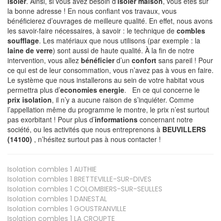
isoler
. Ainsi, si vous avez besoin d’
isoler maison
, vous êtes sur
la bonne adresse ! En nous confiant vos travaux, vous
bénéficierez d’ouvrages de meilleure qualité. En effet, nous avons
les savoir-faire nécessaires, à savoir : le technique de
combles
soufflage
. Les matériaux que nous utilisons (par exemple : la
laine de verre
) sont aussi de haute qualité. À la fin de notre
intervention, vous allez
bénéficier
d’un
confort
sans pareil ! Pour
ce qui est de leur consommation, vous n’avez pas à vous en faire.
Le système que nous installerons au sein de votre habitat vous
permettra plus d’
economies energie
. En ce qui concerne le
prix isolation
, il n’y a aucune raison de s’inquiéter. Comme
l’appellation même du programme le montre, le prix n’est surtout
pas exorbitant ! Pour plus d’
informations
concernant notre
société, ou les activités que nous entreprenons à
BEUVILLERS
(14100)
, n’hésitez surtout pas à nous contacter !
Isolation combles 1
AUTHIE
Isolation combles 1
BRETTEVILLE-SUR-DIVES
Isolation combles 1
COLOMBIERS-SUR-SEULLES
Isolation combles 1
DANESTAL
Isolation combles 1
GOUSTRANVILLE
Isolation combles 1
LA CROUPTE