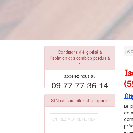
Acc
Conditions d’éligibilité à
l’isolation des combles perdus à
1
I
appelez-nous au
09 77 77 36 14
(5
Éli
SI Vous souhaitez être rappelé
Le p
de p
conf
préc
éner