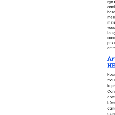
rge
comb
beso
meil
maté
vous
Le s
conc
prix 
entr
Ar
HE
Nous
trou
le p
Cons
cons
béné
dans
SAIN