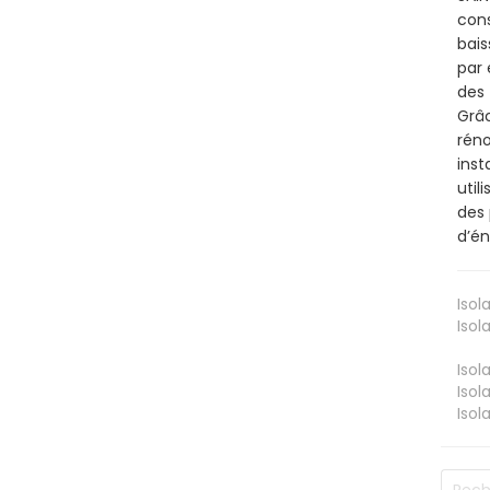
cons
bais
par 
des 
Grâc
réno
inst
util
des 
d’én
Isol
Isol
Isol
Isol
Isol