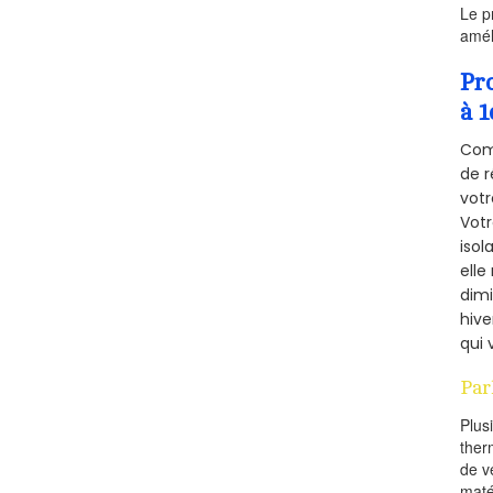
Le p
amél
Pr
à 1
Comm
de r
votr
Vot
isol
elle
dimi
hive
qui 
Par
Plus
ther
de v
maté