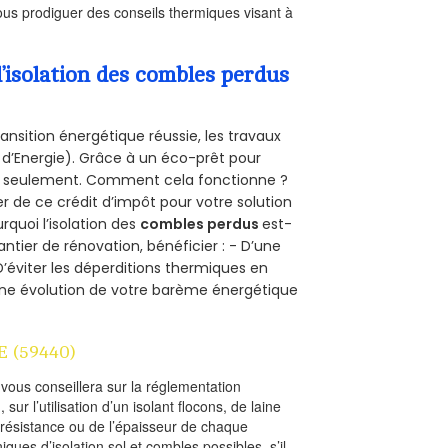
us prodiguer des conseils thermiques visant à
’isolation des combles perdus
ansition énergétique réussie, les travaux
 d’Energie). Grâce à un éco-prêt pour
uro seulement. Comment cela fonctionne ?
er de ce crédit d’impôt pour votre solution
urquoi l’isolation des
combles perdus
est-
antier de rénovation, bénéficier : - D’une
D’éviter les déperditions thermiques en
 D’une évolution de votre barème énergétique
E (59440)
l vous conseillera sur la réglementation
, sur l’utilisation d’un isolant flocons, de laine
a résistance ou de l’épaisseur de chaque
iques d’isolation sol et combles possibles, s’il