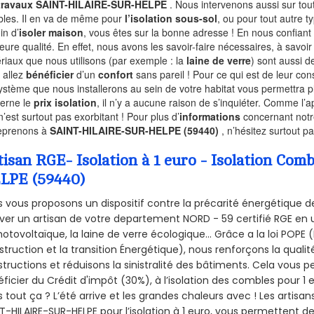
 travaux SAINT-HILAIRE-SUR-HELPE
. Nous intervenons aussi sur tou
les. Il en va de même pour
l’isolation sous-sol
, ou pour tout autre 
in d’
isoler maison
, vous êtes sur la bonne adresse ! En nous confiant
leure qualité. En effet, nous avons les savoir-faire nécessaires, à savoir
riaux que nous utilisons (par exemple : la
laine de verre
) sont aussi de
 allez
bénéficier
d’un
confort
sans pareil ! Pour ce qui est de leur co
ystème que nous installerons au sein de votre habitat vous permettra p
erne le
prix isolation
, il n’y a aucune raison de s’inquiéter. Comme l
n’est surtout pas exorbitant ! Pour plus d’
informations
concernant notre
eprenons à
SAINT-HILAIRE-SUR-HELPE (59440)
, n’hésitez surtout p
tisan RGE- Isolation à 1 euro - Isolation C
LPE (59440)
 vous proposons un dispositif contre la précarité énergétique de
ver un artisan de votre departement NORD - 59 certifié RGE en u
hotovoltaïque, la laine de verre écologique... Grâce a la loi POPE
truction et la
transition Énergétique), nous renforçons la quali
tructions et réduisons la sinistralité des bâtiments. Cela vous 
ficier du Crédit d'impôt (30%), à l’isolation des combles pour 1 eu
 tout ça ? L’été arrive et les grandes chaleurs avec ! Les artisans
T-HILAIRE-SUR-HELPE pour l’isolation à 1 euro, vous permettent d