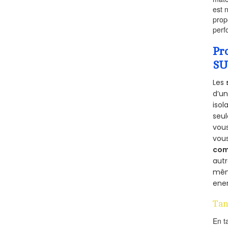
est 
prop
perf
Pr
SU
Les
d’un
isol
seu
vous
vou
com
aut
mêm
ener
Tan
En t