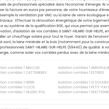
eils de professionnels spécialisé dans l’économie d’énergie. Ils v
ser la facture en euros par personne, de votre fournisseur d’énerg
exemple la ventilation par VMC ou la laine de verre écologique e
travaux : Effectuer la rénovation énergétique de votre logement
e au système de la qualification RGE, qui vous permet par exe
vation, d’isolation de vos combles à SAINT-HILAIRE-SUR-HELPE, en
aller un chauffage solaire pour tout le foyer. Garant de l’envir
isé sont, la laine minérale et le bois (notamment pour la construc
professionnels SAINT-HILAIRE-SUR-HELPE (59440) de qualité. A v
ergie, comme isoler vos combles perdus avec de la laine minéra
ation combles 1
ABSCON
Isolation combles 1
ANNOEULLI
ation combles 1
CATTENIERES
Isolation combles 1
ESTREES
ation combles 1
HERIN
Isolation combles 1
LE DOULIEU
ation combles 1
LOOS
Isolation combles 1
PETIT-FAY
ation combles 1
VILLERS-POL
Isolation combles 1
WATTIGNIE