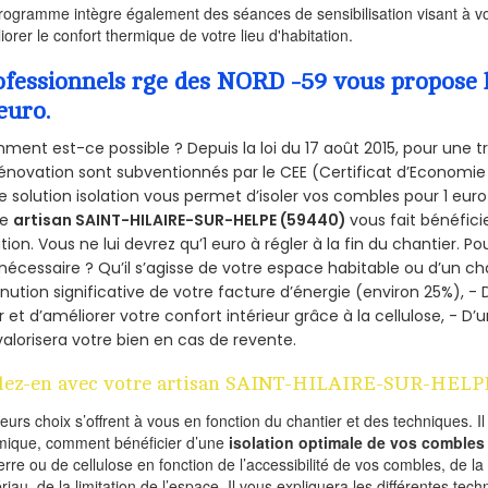
rogramme intègre également des séances de sensibilisation visant à vo
iorer le confort thermique de votre lieu d'habitation.
ofessionnels rge des NORD -59 vous propose l
euro.
ent est-ce possible ? Depuis la loi du 17 août 2015, pour une tr
énovation sont subventionnés par le CEE (Certificat d’Economie
e solution isolation vous permet d’isoler vos combles pour 1 e
re
artisan SAINT-HILAIRE-SUR-HELPE (59440)
vous fait bénéfici
ation. Vous ne lui devrez qu’1 euro à régler à la fin du chantier. Po
 nécessaire ? Qu’il s’agisse de votre espace habitable ou d’un ch
nution significative de votre facture d’énergie (environ 25%), - 
r et d’améliorer votre confort intérieur grâce à la cellulose, -
valorisera votre bien en cas de revente.
lez-en avec votre artisan SAINT-HILAIRE-SUR-HELP
ieurs choix s’offrent à vous en fonction du chantier et des techniques. I
mique, comment bénéficier d’une
isolation optimale de vos combles
erre ou de cellulose en fonction de l’accessibilité de vos combles, de l
riau, de la limitation de l’espace. Il vous expliquera les différentes techn