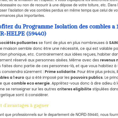
nécessaire ou non de recourir à une dépose de votre toiture, etc. Dans 
oser l’isolation de vos combles perdus en même temps que celui de vot
ormances plus importantes.
ofitez du Programme Isolation des combles a
R-HELPE (59440)
sociétés polluantes
se font de plus en plus nombreuses à
SAIN
e maison semble donc être une nécessité, ce qui est valable pour
ation phonique, etc. Contrairement aux idées reçues, habiter d
lement réservé aux personnes aisées. Même avec des
revenus
 faites donc partie de ces personnes-là, et que vous habitiez à
s conviendra sûrement :
Prime solidarite
. Pour être plus précis, 
bles a 1 euro
qui a été imposé par les
pouvoirs publics
. Le pri
re que
comble eco energie
. Apprêtez-vous donc à dire adieu à 
e se renseigner sur les autres
criteres eligibilite
stipulées dans
getique sont à considérer.
t d’avantages à gagner
ant que professionnels sur le departement de NORD-59440, nous fourni