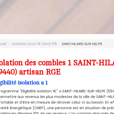
ueil
Isolation pour 1€ Nord-59
SAINT-HILAIRE-SUR-HELPE
solation des combles 1 SAINT-H
9440) artisan RGE
gibilité isolation a 1
rogramme "Eligibilité isolation 1€" a SAINT-HILAIRE-SUR-HELPE (
ermettre aux revenus les plus modestes de la ville de SAINT-HIL
ortable et d'être en mesure de rénover celui-ci au besoin. En eff
arité énergétique (ONEP), une personne est en situation de pré
gétiques dépasse 10% de ses revenus. L'on compte ainsi près de 