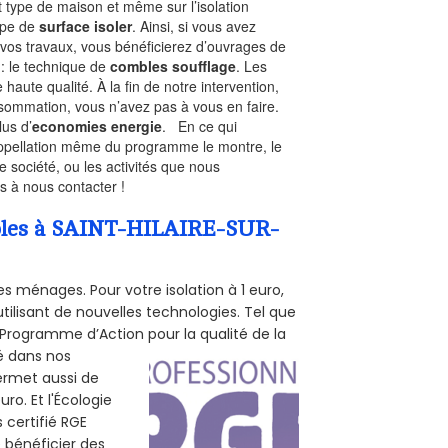
t type de maison et même sur l’isolation
type de
surface isoler
. Ainsi, si vous avez
 vos travaux, vous bénéficierez d’ouvrages de
 : le technique de
combles soufflage
. Les
 haute qualité. À la fin de notre intervention,
nsommation, vous n’avez pas à vous en faire.
lus d’
economies energie
. En ce qui
’appellation même du programme le montre, le
 société, ou les activités que nous
as à nous contacter !
ombles à SAINT-HILAIRE-SUR-
s ménages. Pour votre isolation à 1 euro,
tilisant de nouvelles technologies. Tel que
 (Programme d’Action pour la qualité de la
té dans nos
permet aussi de
ro. Et l'Écologie
 certifié RGE
e bénéficier des