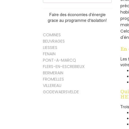
préc
habi
Faire des économies d'énergie
prog
grace au programme d'isolation!
mais
Cel
COMINES
d'én
BEUVRAGES
LIESSIES
En 
FENAIN
Les 
PONT-A-MARCQ
votr
FLERS-EN-ESCREBIEUX
BERMERAIN
FROMELLES
VILLEREAU
Qui
GODEWAERSVELDE
HEL
Troi