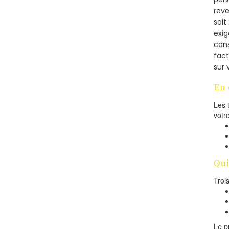
reve
soi
exig
cons
fac
sur 
En 
Les 
votr
Qui
Troi
Le p