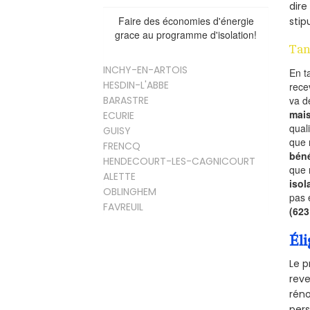
dire
Faire des économies d'énergie
stip
grace au programme d'isolation!
Tan
INCHY-EN-ARTOIS
En t
HESDIN-L'ABBE
rece
va 
BARASTRE
mai
ECURIE
qual
GUISY
que 
FRENCQ
béné
HENDECOURT-LES-CAGNICOURT
que 
ALETTE
isol
OBLINGHEM
pas 
FAVREUIL
(62
Éli
Le p
reve
réno
pers