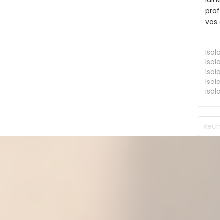
lain
prof
vos 
Isol
Isol
Isol
Isol
Isol