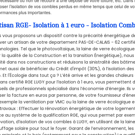
nécessaire ou non de recourir à une dépose de votre toiture, etc. Dans 
oser l’isolation de vos combles perdus en même temps que celui de vot
ormances plus importantes.
tisan RGE- Isolation à 1 euro - Isolation Com
 vous proposons un dispositif contre la précarité énergétique de
ver un artisan de votre departement PAS-DE-CALAIS - 62 certifié
nologies. Tel que le photovoltaïque, la laine de verre écologiqu
 la qualité de la Construction et la
transition Énergétique), nous
ité dans nos constructions et réduisons la sinistralité des bâtim
et aussi de bénéficier du Crédit d'impôt (30%), à l’isolation de
. Et l'Écologie dans tout ça ? L’été arrive et les grandes chaleurs
sans certifié RGE LUGY pour l’isolation à 1 euro, vous permettent 
eils de professionnels spécialisé dans l’économie d’énergie. Ils v
ser la facture en euros par personne, de votre fournisseur d’énerg
exemple la ventilation par VMC ou la laine de verre écologique e
travaux : Effectuer la rénovation énergétique de votre logement
e au système de la qualification RGE, qui vous permet par exe
vation, d’isolation de vos combles à LUGY, en utilisant de la lain
ffage solaire pour tout le foyer. Garant de l’environnement, les 