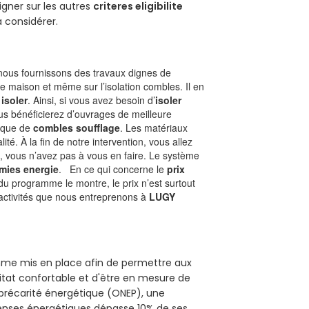
gner sur les autres
criteres eligibilite
à considérer.
ous fournissons des travaux dignes de
de maison et même sur l’isolation combles. Il en
 isoler
. Ainsi, si vous avez besoin d’
isoler
ous bénéficierez d’ouvrages de meilleure
nique de
combles soufflage
. Les matériaux
ité. À la fin de notre intervention, vous allez
, vous n’avez pas à vous en faire. Le système
mies energie
. En ce qui concerne le
prix
du programme le montre, le prix n’est surtout
 activités que nous entreprenons à
LUGY
ramme mis en place afin de permettre aux
bitat confortable et d'être en mesure de
e précarité énergétique (ONEP), une
penses énergétiques dépasse 10% de ses