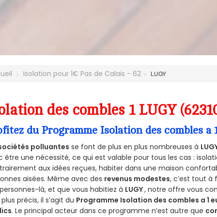
ueil
Isolation pour 1€ Pas de Calais - 62
LUGY
olation des combles 1 LUGY (6231
ofitez du Programme Isolation des combles a 
sociétés polluantes
se font de plus en plus nombreuses à
LUGY
 être une nécessité, ce qui est valable pour tous les cas : isolat
rairement aux idées reçues, habiter dans une maison conforta
sonnes aisées. Même avec des
revenus modestes
, c’est tout à
personnes-là, et que vous habitiez à
LUGY
, notre offre vous c
 plus précis, il s’agit du
Programme Isolation des combles a 1 e
lics
. Le principal acteur dans ce programme n’est autre que
co