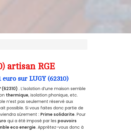
0) artisan RGE
1 euro sur LUGY (62310)
 (62310)
. L’isolation d’une maison semble
ion
thermique
, isolation phonique, etc.
ble n’est pas seulement réservé aux
 fait possible. Si vous faites donc partie de
onviendra sûrement :
Prime solidarite
. Pour
uro
qui a été imposé par les
pouvoirs
mble eco energie
. Apprêtez-vous donc à