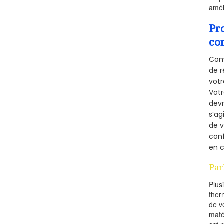
amél
Pr
co
Comm
de r
votr
Vot
devr
s’ag
de v
conf
en c
Par
Plus
ther
de v
maté