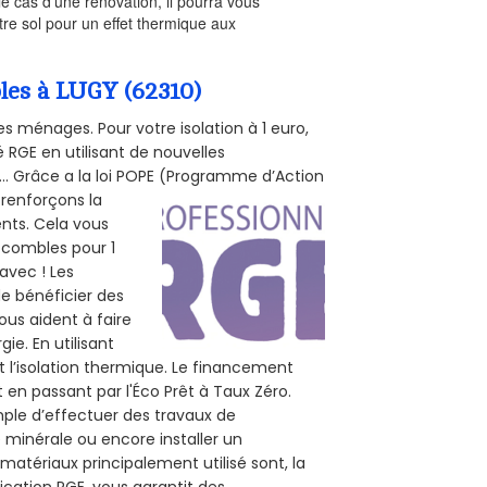
le cas d’une rénovation, il pourra vous
re sol pour un effet thermique aux
bles à LUGY (62310)
s ménages. Pour votre isolation à 1 euro,
 RGE en utilisant de nouvelles
e... Grâce a la loi POPE (Programme d’Action
 renforçons la
ents. Cela vous
s combles pour 1
 avec ! Les
de bénéficier des
ous aident à faire
ie. En utilisant
t l’isolation thermique. Le financement
 en passant par l'Éco Prêt à Taux Zéro.
mple d’effectuer des travaux de
e minérale ou encore installer un
matériaux principalement utilisé sont, la