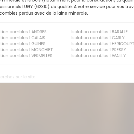
e minérale et le bois (notamment pour la construction).La qualif
essionnels LUGY (62310) de qualité. A votre service pour vos tr
combles perdus avec de la laine minérale.
ation combles 1
ANDRES
Isolation combles 1
BARALLE
ation combles 1
CALAIS
Isolation combles 1
CARLY
ation combles 1
GUINES
Isolation combles 1
HERICOUR
ation combles 1
MONCHIET
Isolation combles 1
PRESSY
ation combles 1
VERMELLES
Isolation combles 1
WAILLY