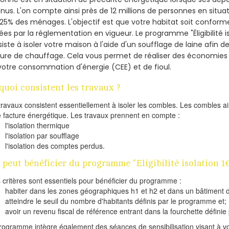
nus. L'on compte ainsi près de 12 millions de personnes en situa
t 25% des ménages.
L'objectif est que votre habitat soit confor
ées par la réglementation en vigueur. Le programme "Éligibilité i
iste à isoler votre maison à l'aide d'un soufflage de laine afin d
ture de chauffage. Cela vous permet de réaliser des économie
votre consommation d'énergie (CEE) et de fioul.
quoi consistent les travaux ?
travaux consistent essentiellement à isoler les combles. Les combles 
e facture énergétique. Les travaux prennent en compte :
l'isolation thermique
l'isolation par soufflage
l'isolation des comptes perdus.
 peut bénéficier du programme "Eligibilité isolation 1
s critères sont essentiels pour bénéficier du programme :
habiter dans les zones géographiques h1 et h2 et dans un bâtiment d
atteindre le seuil du nombre d'habitants définis par le programme et;
avoir un revenu fiscal de référence entrant dans la fourchette définie p
rogramme intègre également des séances de sensibilisation visant à vo