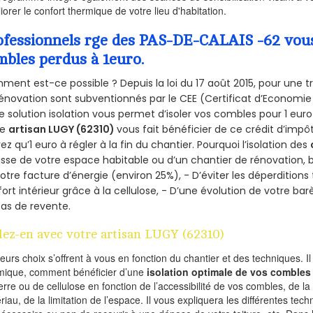
iorer le confort thermique de votre lieu d'habitation.
ofessionnels rge des PAS-DE-CALAIS -62 vous 
mbles perdus à 1euro.
ent est-ce possible ? Depuis la loi du 17 août 2015, pour une tr
énovation sont subventionnés par le CEE (Certificat d’Economie
e solution isolation vous permet d’isoler vos combles pour 1 e
re
artisan LUGY (62310)
vous fait bénéficier de ce crédit d’impôt
ez qu’1 euro à régler à la fin du chantier. Pourquoi l’isolation des
isse de votre espace habitable ou d’un chantier de rénovation, bé
otre facture d’énergie (environ 25%), - D’éviter les déperditions
ort intérieur grâce à la cellulose, - D’une évolution de votre ba
as de revente.
lez-en avec votre artisan LUGY (62310)
ieurs choix s’offrent à vous en fonction du chantier et des techniques. I
mique, comment bénéficier d’une
isolation optimale de vos combles
erre ou de cellulose en fonction de l’accessibilité de vos combles, de l
riau, de la limitation de l’espace. Il vous expliquera les différentes techn