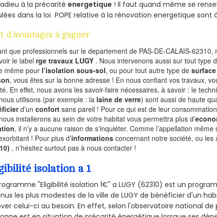
 adieu à la précarité
energetique
! Il faut quand même se rensei
ulées dans la loi POPE relative à la rénovation energetique sont 
t d’avantages à gagner
ant que professionnels sur le departement de PAS-DE-CALAIS-62310, n
voir le label
rge travaux LUGY
. Nous intervenons aussi sur tout type 
de même pour
l’isolation sous-sol
, ou pour tout autre type de
surface
son
, vous êtes sur la bonne adresse ! En nous confiant vos travaux, v
ité. En effet, nous avons les savoir-faire nécessaires, à savoir : le tech
nous utilisons (par exemple : la
laine de verre
) sont aussi de haute qual
ficier
d’un
confort
sans pareil ! Pour ce qui est de leur consommation
nous installerons au sein de votre habitat vous permettra plus d’
econo
ation
, il n’y a aucune raison de s’inquiéter. Comme l’appellation même 
exorbitant ! Pour plus d’
informations
concernant notre société, ou les
310)
, n’hésitez surtout pas à nous contacter !
gibilité isolation a 1
rogramme "Eligibilité isolation 1€" a LUGY (62310) est un prog
nus les plus modestes de la ville de LUGY de bénéficier d'un ha
ver celui-ci au besoin. En effet, selon l'observatoire national d
onne est en situation de précarité énergétique lorsque ses dé