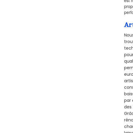
est 
prop
perf
Ar
Nous
trou
tech
pour
qual
perm
euro
arti
cons
bais
par 
des 
Grâc
réno
chau