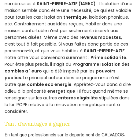
nombreuses à
SAINT-PIERRE-AZIF (14950)
. L’isolation d’une
maison semble donc être une nécessité, ce qui est valable
pour tous les cas : isolation
thermique
, isolation phonique,
etc. Contrairement aux idées reçues, habiter dans une
maison confortable n’est pas seulement réservé aux
personnes aisées. Même avec des
revenus modestes
,
c’est tout à fait possible. Si vous faites donc partie de ces
personnes-là, et que vous habitiez à
SAINT-PIERRE-AZIF
,
notre offre vous conviendra sûrement :
Prime solidarite
.
Pour être plus précis, il s’agit du
Programme Isolation des
combles a 1 euro
qui a été imposé par les
pouvoirs
publics
. Le principal acteur dans ce programme n’est
autre que
comble eco energie
. Apprêtez-vous donc à dire
adieu à la précarité
energetique
! Il faut quand même se
renseigner sur les autres
criteres eligibilite
stipulées dans
la loi POPE relative à la rénovation energetique sont à
considérer.
Tant d’avantages à gagner
En tant que professionnels sur le departement de CALVADOS-