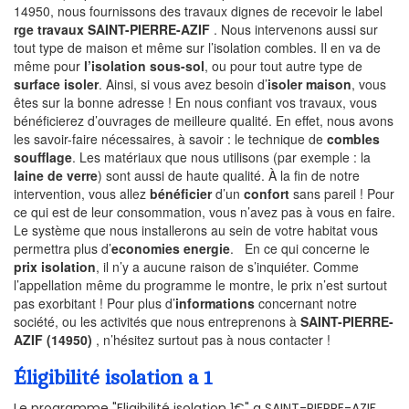
14950, nous fournissons des travaux dignes de recevoir le label
rge travaux SAINT-PIERRE-AZIF
. Nous intervenons aussi sur
tout type de maison et même sur l’isolation combles. Il en va de
même pour
l’isolation sous-sol
, ou pour tout autre type de
surface isoler
. Ainsi, si vous avez besoin d’
isoler maison
, vous
êtes sur la bonne adresse ! En nous confiant vos travaux, vous
bénéficierez d’ouvrages de meilleure qualité. En effet, nous avons
les savoir-faire nécessaires, à savoir : le technique de
combles
soufflage
. Les matériaux que nous utilisons (par exemple : la
laine de verre
) sont aussi de haute qualité. À la fin de notre
intervention, vous allez
bénéficier
d’un
confort
sans pareil ! Pour
ce qui est de leur consommation, vous n’avez pas à vous en faire.
Le système que nous installerons au sein de votre habitat vous
permettra plus d’
economies energie
. En ce qui concerne le
prix isolation
, il n’y a aucune raison de s’inquiéter. Comme
l’appellation même du programme le montre, le prix n’est surtout
pas exorbitant ! Pour plus d’
informations
concernant notre
société, ou les activités que nous entreprenons à
SAINT-PIERRE-
AZIF (14950)
, n’hésitez surtout pas à nous contacter !
Éligibilité isolation a 1
Le programme "Eligibilité isolation 1€" a SAINT-PIERRE-AZIF