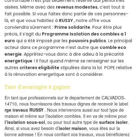
confortable n’est pas seulement réservé aux personnes
aisées. Même avec des
revenus modestes
, c’est tout à
fait possible. Si vous faites donc partie de ces personnes-
là, et que vous habitiez à
RUSSY
, notre offre vous
conviendra sûrement :
Prime solidarite
. Pour être plus
précis, il s’agit du
Programme Isolation des combles a 1
euro
qui a été imposé par les
pouvoirs publics
. Le principal
acteur dans ce programme n’est autre que
comble eco
energie
. Apprêtez-vous donc à dire adieu à la précarité
energetique
! Il faut quand même se renseigner sur les
autres
criteres eligibilite
stipulées dans la loi POPE relative
à la rénovation energetique sont à considérer.
Tant d’avantages à gagner
En tant que professionnels sur le departement de CALVADOS-
14710, nous fournissons des travaux dignes de recevoir le label
rge travaux RUSSY
. Nous intervenons aussi sur tout type de
maison et même sur l’isolation combles. Il en va de même pour
l’isolation sous-sol
, ou pour tout autre type de
surface isoler
.
Ainsi, si vous avez besoin d’
isoler maison
, vous êtes sur la
bonne adresse ! En nous confiant vos travaux, vous bénéficierez