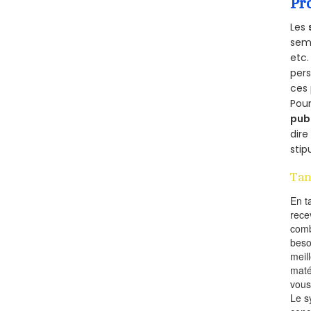
Pr
Les
semb
etc.
per
ces 
Pour
pub
dire
stip
Tan
En t
rece
comb
beso
meil
maté
vous
Le s