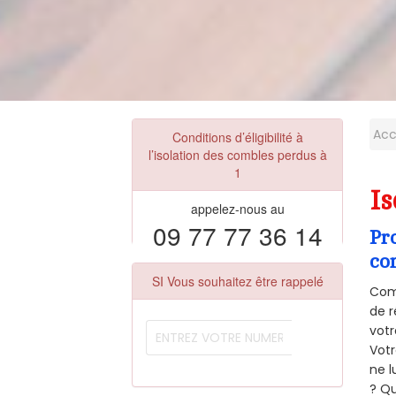
Acc
Conditions d’éligibilité à
l’isolation des combles perdus à
1
Is
appelez-nous au
09 77 77 36 14
Pr
co
SI Vous souhaitez être rappelé
Comm
de r
votr
Vot
ne l
? Qu