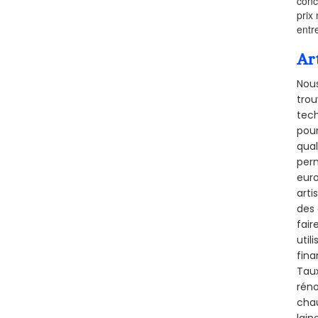
conc
prix 
entr
Ar
Nous
trou
tech
pour
qual
perm
euro
arti
des 
fair
util
fina
Taux
réno
chau