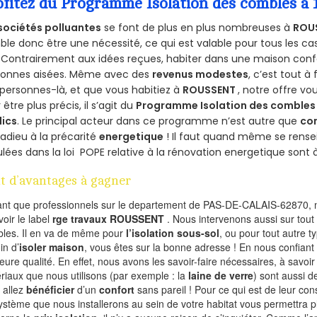
ofitez du Programme Isolation des combles a
sociétés polluantes
se font de plus en plus nombreuses à
ROU
le donc être une nécessité, ce qui est valable pour tous les cas
 Contrairement aux idées reçues, habiter dans une maison conf
sonnes aisées. Même avec des
revenus modestes
, c’est tout à
personnes-là, et que vous habitiez à
ROUSSENT
, notre offre v
 être plus précis, il s’agit du
Programme Isolation des combles 
lics
. Le principal acteur dans ce programme n’est autre que
co
 adieu à la précarité
energetique
! Il faut quand même se rensei
ulées dans la loi POPE relative à la rénovation energetique sont 
t d’avantages à gagner
ant que professionnels sur le departement de PAS-DE-CALAIS-62870, n
voir le label
rge travaux ROUSSENT
. Nous intervenons aussi sur tout
les. Il en va de même pour
l’isolation sous-sol
, ou pour tout autre 
in d’
isoler maison
, vous êtes sur la bonne adresse ! En nous confiant
leure qualité. En effet, nous avons les savoir-faire nécessaires, à savoir
riaux que nous utilisons (par exemple : la
laine de verre
) sont aussi de
 allez
bénéficier
d’un
confort
sans pareil ! Pour ce qui est de leur co
ystème que nous installerons au sein de votre habitat vous permettra p