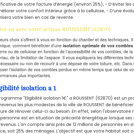
ificative de votre facture d’énergie (environ 25%), - D’éviter le
éliorer votre confort intérieur grâce à la cellulose, - D’une év
risera votre bien en cas de revente.
lez-en avec votre artisan ROUSSENT (62870)
ieurs choix s’offrent à vous en fonction du chantier et des techniques. I
mique, comment bénéficier d’une
isolation optimale de vos combles
erre ou de cellulose en fonction de l’accessibilité de vos combles, de l
riau, de la limitation de l’espace. Il vous expliquera les différentes techn
nécessaire ou non de recourir à une dépose de votre toiture, etc. Dans 
oser l’isolation de vos combles perdus en même temps que celui de vot
ormances plus importantes.
gibilité isolation a 1
rogramme "Eligibilité isolation 1€" a ROUSSENT (62870) est un
revenus les plus modestes de la ville de ROUSSENT de bénéficier
re de rénover celui-ci au besoin. En effet, selon l'observatoire
personne est en situation de précarité énergétique lorsque se
revenus. L'on compte ainsi près de 12 millions de personnes en s
nce, soit 25% des ménages.
L'objectif est que votre habitat soit