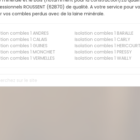
e minérale et le bois (notamment pour la construction).La qualif
essionnels ROUSSENT (62870) de qualité. A votre service pour 
er vos combles perdus avec de la laine minérale.
ation combles 1
ANDRES
Isolation combles 1
BARALLE
ation combles 1
CALAIS
Isolation combles 1
CARLY
ation combles 1
GUINES
Isolation combles 1
HERICOUR
ation combles 1
MONCHIET
Isolation combles 1
PRESSY
ation combles 1
VERMELLES
Isolation combles 1
WAILLY