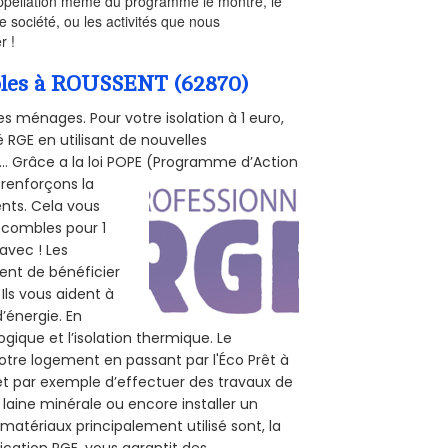
’appellation même du programme le montre, le
 société, ou les activités que nous
r !
mbles à ROUSSENT (62870)
s ménages. Pour votre isolation à 1 euro,
 RGE en utilisant de nouvelles
e... Grâce a la loi POPE (Programme d’Action
 renforçons la
ents. Cela vous
s combles pour 1
 avec ! Les
tent de bénéficier
Ils vous aident à
d’énergie. En
ogique et l’isolation thermique. Le
otre logement en passant par l'Éco Prêt à
et par exemple d’effectuer des travaux de
 laine minérale ou encore installer un
matériaux principalement utilisé sont, la