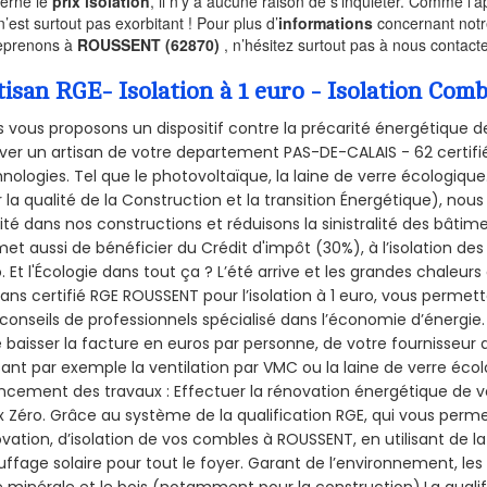
erne le
prix isolation
, il n’y a aucune raison de s’inquiéter. Comme l
n’est surtout pas exorbitant ! Pour plus d’
informations
concernant notre
eprenons à
ROUSSENT (62870)
, n’hésitez surtout pas à nous contacte
tisan RGE- Isolation à 1 euro - Isolation Co
 vous proposons un dispositif contre la précarité énergétique de
ver un artisan de votre departement PAS-DE-CALAIS - 62 certifié
nologies. Tel que le photovoltaïque, la laine de verre écologiqu
 la qualité de la Construction et la
transition Énergétique), nous
ité dans nos constructions et réduisons la sinistralité des bâtim
et aussi de bénéficier du Crédit d'impôt (30%), à l’isolation de
. Et l'Écologie dans tout ça ? L’été arrive et les grandes chaleurs
sans certifié RGE ROUSSENT pour l’isolation à 1 euro, vous permet
conseils de professionnels spécialisé dans l’économie d’énergie. 
e baisser la facture en euros par personne, de votre fournisseur 
isant par exemple la ventilation par VMC ou la laine de verre écol
ncement des travaux : Effectuer la rénovation énergétique de v
 Zéro. Grâce au système de la qualification RGE, qui vous perm
vation, d’isolation de vos combles à ROUSSENT, en utilisant de la
ffage solaire pour tout le foyer. Garant de l’environnement, les 