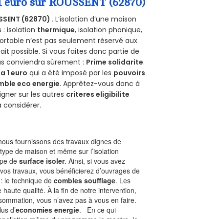
 1 euro sur ROUSSENT (62870)
SSENT (62870)
. L’isolation d’une maison
 : isolation
thermique
, isolation phonique,
ortable n’est pas seulement réservé aux
 fait possible. Si vous faites donc partie de
ous conviendra sûrement :
Prime solidarite
.
a 1 euro
qui a été imposé par les
pouvoirs
mble eco energie
. Apprêtez-vous donc à
gner sur les autres
criteres eligibilite
à considérer.
ous fournissons des travaux dignes de
 type de maison et même sur l’isolation
type de
surface isoler
. Ainsi, si vous avez
 vos travaux, vous bénéficierez d’ouvrages de
 : le technique de
combles soufflage
. Les
 haute qualité. À la fin de notre intervention,
nsommation, vous n’avez pas à vous en faire.
lus d’
economies energie
. En ce qui