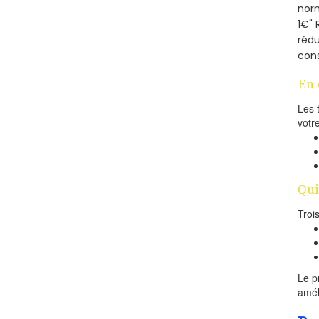
norm
1€" 
rédu
cons
En 
Les 
votr
Qui
Troi
Le p
amél