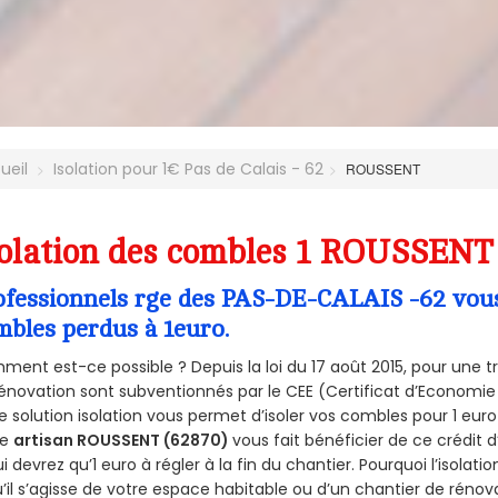
ueil
Isolation pour 1€ Pas de Calais - 62
ROUSSENT
olation des combles 1 ROUSSENT 
ofessionnels rge des PAS-DE-CALAIS -62 vous 
mbles perdus à 1euro.
ent est-ce possible ? Depuis la loi du 17 août 2015, pour une tr
énovation sont subventionnés par le CEE (Certificat d’Economie
e solution isolation vous permet d’isoler vos combles pour 1 e
re
artisan ROUSSENT (62870)
vous fait bénéficier de ce crédit d
ui devrez qu’1 euro à régler à la fin du chantier. Pourquoi l’isolati
’il s’agisse de votre espace habitable ou d’un chantier de rénova