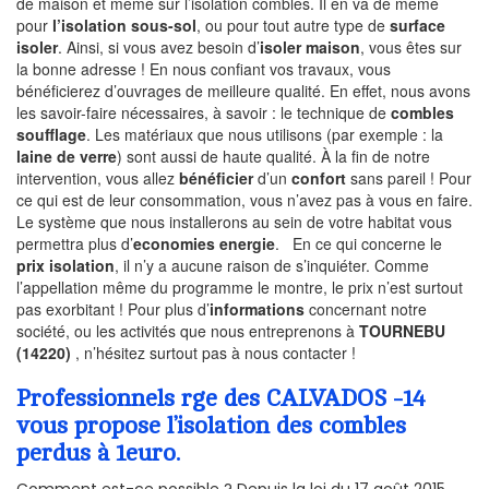
de maison et même sur l’isolation combles. Il en va de même
pour
l’isolation sous-sol
, ou pour tout autre type de
surface
isoler
. Ainsi, si vous avez besoin d’
isoler maison
, vous êtes sur
la bonne adresse ! En nous confiant vos travaux, vous
bénéficierez d’ouvrages de meilleure qualité. En effet, nous avons
les savoir-faire nécessaires, à savoir : le technique de
combles
soufflage
. Les matériaux que nous utilisons (par exemple : la
laine de verre
) sont aussi de haute qualité. À la fin de notre
intervention, vous allez
bénéficier
d’un
confort
sans pareil ! Pour
ce qui est de leur consommation, vous n’avez pas à vous en faire.
Le système que nous installerons au sein de votre habitat vous
permettra plus d’
economies energie
. En ce qui concerne le
prix isolation
, il n’y a aucune raison de s’inquiéter. Comme
l’appellation même du programme le montre, le prix n’est surtout
pas exorbitant ! Pour plus d’
informations
concernant notre
société, ou les activités que nous entreprenons à
TOURNEBU
(14220)
, n’hésitez surtout pas à nous contacter !
Professionnels rge des CALVADOS -14
vous propose l’isolation des combles
perdus à 1euro.
Comment est-ce possible ? Depuis la loi du 17 août 2015,