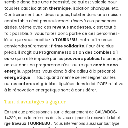
semble donc être une nécessité, ce qui est valable pour
tous les cas : isolation
thermique
, isolation phonique, etc.
Contrairement aux idées reçues, habiter dans une maison
confortable n’est pas seulement réservé aux personnes
aisées. Même avec des
revenus modestes
, c’est tout à
fait possible. Si vous faites donc partie de ces personnes-
là, et que vous habitiez à
TOURNEBU
, notre offre vous
conviendra sûrement :
Prime solidarite
. Pour être plus
précis, il s’agit du
Programme Isolation des combles a 1
euro
qui a été imposé par les
pouvoirs publics
. Le principal
acteur dans ce programme n’est autre que
comble eco
energie
. Apprêtez-vous donc à dire adieu à la précarité
energetique
! Il faut quand même se renseigner sur les
autres
criteres eligibilite
stipulées dans la loi POPE relative
à la rénovation energetique sont à considérer.
Tant d’avantages à gagner
En tant que professionnels sur le departement de CALVADOS-
14220, nous fournissons des travaux dignes de recevoir le label
rge travaux TOURNEBU
. Nous intervenons aussi sur tout type