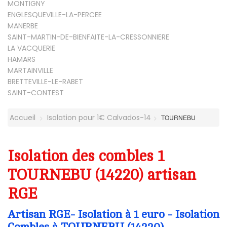
MONTIGNY
ENGLESQUEVILLE-LA-PERCEE
MANERBE
SAINT-MARTIN-DE-BIENFAITE-LA-CRESSONNIERE
LA VACQUERIE
HAMARS
MARTAINVILLE
BRETTEVILLE-LE-RABET
SAINT-CONTEST
Accueil
Isolation pour 1€ Calvados-14
TOURNEBU
Isolation des combles 1
TOURNEBU (14220) artisan
RGE
Artisan RGE- Isolation à 1 euro - Isolation
Combles à TOURNEBU (14220)