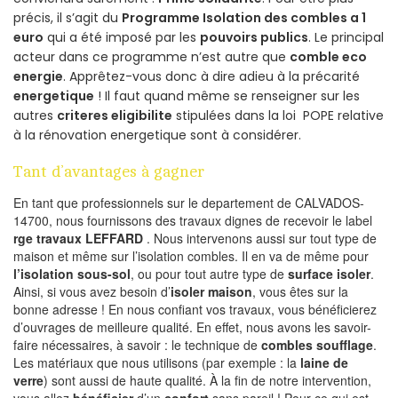
précis, il s’agit du
Programme Isolation des combles a 1
euro
qui a été imposé par les
pouvoirs publics
. Le principal
acteur dans ce programme n’est autre que
comble eco
energie
. Apprêtez-vous donc à dire adieu à la précarité
energetique
! Il faut quand même se renseigner sur les
autres
criteres eligibilite
stipulées dans la loi POPE relative
à la rénovation energetique sont à considérer.
Tant d’avantages à gagner
En tant que professionnels sur le departement de CALVADOS-
14700, nous fournissons des travaux dignes de recevoir le label
rge travaux LEFFARD
. Nous intervenons aussi sur tout type de
maison et même sur l’isolation combles. Il en va de même pour
l’isolation sous-sol
, ou pour tout autre type de
surface isoler
.
Ainsi, si vous avez besoin d’
isoler maison
, vous êtes sur la
bonne adresse ! En nous confiant vos travaux, vous bénéficierez
d’ouvrages de meilleure qualité. En effet, nous avons les savoir-
faire nécessaires, à savoir : le technique de
combles soufflage
.
Les matériaux que nous utilisons (par exemple : la
laine de
verre
) sont aussi de haute qualité. À la fin de notre intervention,
vous allez
bénéficier
d’un
confort
sans pareil ! Pour ce qui est