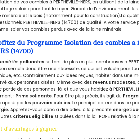
olation de vos combles à PERTHEVILLE-NERS, en utilisant de la lain
ffage solaire pour tout le foyer. Garant de l’environnement, les 
e minérale et le bois (notamment pour la construction).La qualif
essionnels PERTHEVILLE-NERS (14700) de qualité. A votre service
e isoler vos combles perdus avec de la laine minérale.
ofitez du Programme Isolation des combles 
RS (14700)
sociétés polluantes
se font de plus en plus nombreuses à
PERT
on semble donc être une nécessité, ce qui est valable pour tous 
ique, etc. Contrairement aux idées reçues, habiter dans une m
ervé aux personnes aisées. Même avec des
revenus modestes
,
 partie de ces personnes-là, et que vous habitiez à
PERTHEVILL
ement :
Prime solidarite
. Pour être plus précis, il s’agit du
Progra
imposé par les
pouvoirs publics
. Le principal acteur dans ce 
rgie
. Apprêtez-vous donc à dire adieu à la précarité
energetiqu
autres
criteres eligibilite
stipulées dans la loi POPE relative à l
t d’avantages à gagner