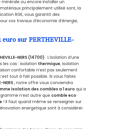
e minérale ou encore installer un
matériaux principalement utilisé sont, la
ication RGE, vous garantit des
 pour vos travaux d’économie d’énergie,
a 1 euro sur PERTHEVILLE-
HEVILLE-NERS (14700)
. L’isolation d’une
les cas : isolation
thermique
, isolation
aison confortable n’est pas seulement
 c’est tout à fait possible. Si vous faites
E-NERS
, notre offre vous conviendra
mme Isolation des combles a 1 euro
qui a
programme n’est autre que
comble eco
e
! Il faut quand même se renseigner sur
a rénovation energetique sont à considérer.