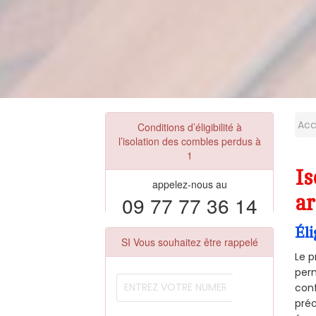
Acc
Conditions d’éligibilité à
l’isolation des combles perdus à
1
Is
appelez-nous au
09 77 77 36 14
ar
Éli
SI Vous souhaitez être rappelé
Le p
perm
conf
préc