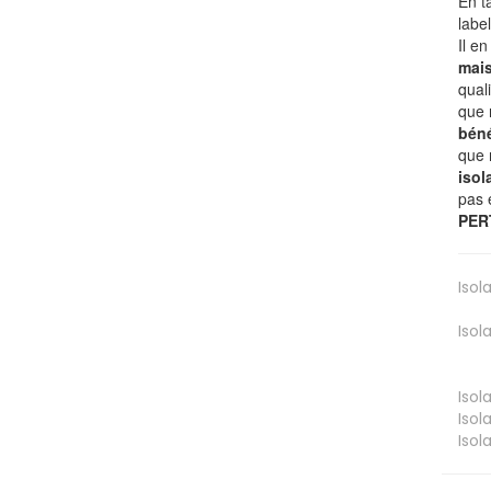
En t
labe
Il e
mai
qual
que 
béné
que 
isol
pas 
PER
Isol
Isol
Isol
Isol
Isol