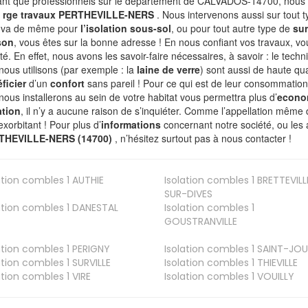
ant que professionnels sur le departement de CALVADOS-14700, nous f
l
rge travaux PERTHEVILLE-NERS
. Nous intervenons aussi sur tout 
n va de même pour
l’isolation sous-sol
, ou pour tout autre type de
sur
son
, vous êtes sur la bonne adresse ! En nous confiant vos travaux, v
ité. En effet, nous avons les savoir-faire nécessaires, à savoir : le tech
nous utilisons (par exemple : la
laine de verre
) sont aussi de haute qual
ficier
d’un
confort
sans pareil ! Pour ce qui est de leur consommation
nous installerons au sein de votre habitat vous permettra plus d’
econo
ation
, il n’y a aucune raison de s’inquiéter. Comme l’appellation même 
exorbitant ! Pour plus d’
informations
concernant notre société, ou les 
THEVILLE-NERS (14700)
, n’hésitez surtout pas à nous contacter !
ation combles 1
AUTHIE
Isolation combles 1
BRETTEVILL
SUR-DIVES
ation combles 1
DANESTAL
Isolation combles 1
GOUSTRANVILLE
ation combles 1
PERIGNY
Isolation combles 1
SAINT-JOU
ation combles 1
SURVILLE
Isolation combles 1
THIEVILLE
ation combles 1
VIRE
Isolation combles 1
VOUILLY