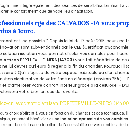
rogramme intègre également des séances de sensibilisation visant à vo
iorer le confort thermique de votre lieu d'habitation.
ofessionnels rge des CALVADOS -14 vous propo
rdus à 1euro.
ent est-ce possible ? Depuis la loi du 17 août 2015, pour une tr
énovation sont subventionnés par le CEE (Certificat d’Economie
e solution isolation vous permet d’isoler vos combles pour 1 e
re
artisan PERTHEVILLE-NERS (14700)
vous fait bénéficier de ce 
 ne lui devrez qu’1 euro à régler à la fin du chantier. Pourquoi l’i
ssaire ? Qu’il s’agisse de votre espace habitable ou d’un chantie
nution significative de votre facture d’énergie (environ 25%), - 
r et d’améliorer votre confort intérieur grâce à la cellulose, -
valorisera votre bien en cas de revente.
lez-en avec votre artisan PERTHEVILLE-NERS (14700
ieurs choix s’offrent à vous en fonction du chantier et des techniques. I
mique, comment bénéficier d’une
isolation optimale de vos combles
erre ou de cellulose en fonction de l’accessibilité de vos combles, de l