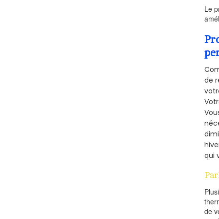
Le p
amél
Pr
pe
Comm
de r
votr
Vot
Vous
néce
dimi
hive
qui 
Par
Plus
ther
de v