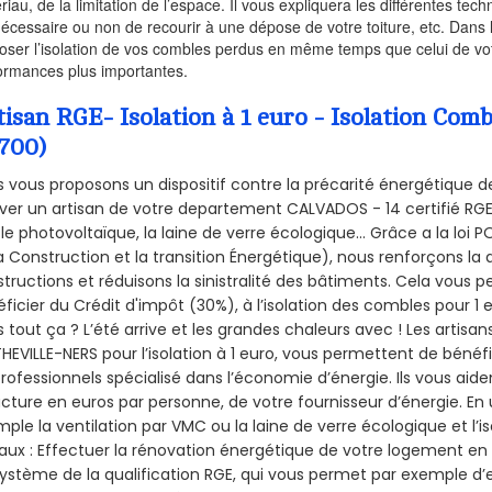
riau, de la limitation de l’espace. Il vous expliquera les différentes techn
nécessaire ou non de recourir à une dépose de votre toiture, etc. Dans 
oser l’isolation de vos combles perdus en même temps que celui de vot
ormances plus importantes.
tisan RGE- Isolation à 1 euro - Isolation 
4700)
 vous proposons un dispositif contre la précarité énergétique de
ver un artisan de votre departement CALVADOS - 14 certifié RGE 
le photovoltaïque, la laine de verre écologique... Grâce a la loi
a Construction et la
transition Énergétique), nous renforçons la 
tructions et réduisons la sinistralité des bâtiments. Cela vous 
ficier du Crédit d'impôt (30%), à l’isolation des combles pour 1 eu
 tout ça ? L’été arrive et les grandes chaleurs avec ! Les artisans
HEVILLE-NERS pour l’isolation à 1 euro, vous permettent de bénéfi
rofessionnels spécialisé dans l’économie d’énergie. Ils vous aiden
acture en euros par personne, de votre fournisseur d’énergie. En u
ple la ventilation par VMC ou la laine de verre écologique et l’
aux : Effectuer la rénovation énergétique de votre logement en 
ystème de la qualification RGE, qui vous permet par exemple d’