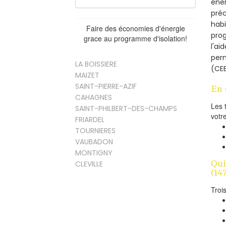
éner
préc
habi
Faire des économies d'énergie
prog
grace au programme d'isolation!
l'ai
per
LA BOISSIERE
(CEE
MAIZET
SAINT-PIERRE-AZIF
En 
CAHAGNES
Les 
SAINT-PHILBERT-DES-CHAMPS
votr
FRIARDEL
TOURNIERES
VAUBADON
MONTIGNY
Qui
CLEVILLE
(14
Troi