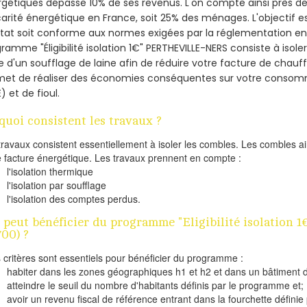
gétiques dépasse 10% de ses revenus. L'on compte ainsi près de 
arité énergétique en France, soit 25% des ménages.
L'objectif 
tat soit conforme aux normes exigées par la réglementation en 
ramme "Éligibilité isolation 1€" PERTHEVILLE-NERS consiste à isol
de d'un soufflage de laine afin de réduire votre facture de chauf
met de réaliser des économies conséquentes sur votre consom
) et de fioul.
quoi consistent les travaux ?
travaux consistent essentiellement à isoler les combles. Les combles 
e facture énergétique. Les travaux prennent en compte :
l'isolation thermique
l'isolation par soufflage
l'isolation des comptes perdus.
 peut bénéficier du programme "Eligibilité isolatio
700) ?
s critères sont essentiels pour bénéficier du programme :
habiter dans les zones géographiques h1 et h2 et dans un bâtiment d
atteindre le seuil du nombre d'habitants définis par le programme et;
avoir un revenu fiscal de référence entrant dans la fourchette définie p