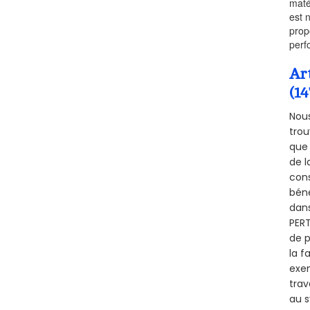
maté
est 
prop
perf
Ar
(1
Nous
trou
que 
de l
cons
béné
dans
PERT
de p
la f
exem
trav
au s