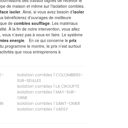
ournissons des travaux dignes de recevoir le
type de maison et même sur l’isolation combles.
face isoler
. Ainsi, si vous avez besoin d’
isoler
ous bénéficierez d’ouvrages de meilleure
nique de
combles soufflage
. Les matériaux
ité. À la fin de notre intervention, vous allez
, vous n’avez pas à vous en faire. Le système
mies energie
. En ce qui concerne le
prix
du programme le montre, le prix n’est surtout
activités que nous entreprenons à
E-
Isolation combles 1
COLOMBIERS-
SUR-SEULLES
Isolation combles 1
LA CROUPTE
Isolation combles 1
MAY-SUR-
ORNE
IN
Isolation combles 1
SAINT-OMER
Isolation combles 1
VASSY