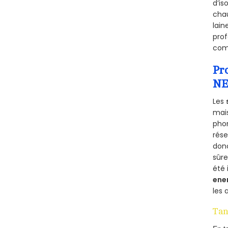
d’is
chau
lain
prof
comm
Pr
NE
Les
mais
phon
rés
donc
sûr
été 
ene
les 
Tan