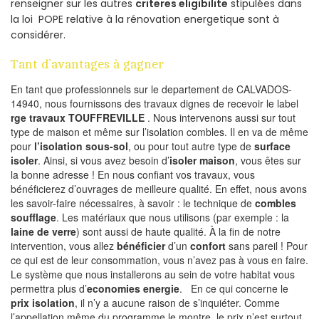
renseigner sur les autres
criteres eligibilite
stipulées dans
la loi POPE relative à la rénovation energetique sont à
considérer.
Tant d’avantages à gagner
En tant que professionnels sur le departement de CALVADOS-
14940, nous fournissons des travaux dignes de recevoir le label
rge travaux TOUFFREVILLE
. Nous intervenons aussi sur tout
type de maison et même sur l’isolation combles. Il en va de même
pour
l’isolation sous-sol
, ou pour tout autre type de
surface
isoler
. Ainsi, si vous avez besoin d’
isoler maison
, vous êtes sur
la bonne adresse ! En nous confiant vos travaux, vous
bénéficierez d’ouvrages de meilleure qualité. En effet, nous avons
les savoir-faire nécessaires, à savoir : le technique de
combles
soufflage
. Les matériaux que nous utilisons (par exemple : la
laine de verre
) sont aussi de haute qualité. À la fin de notre
intervention, vous allez
bénéficier
d’un
confort
sans pareil ! Pour
ce qui est de leur consommation, vous n’avez pas à vous en faire.
Le système que nous installerons au sein de votre habitat vous
permettra plus d’
economies energie
. En ce qui concerne le
prix isolation
, il n’y a aucune raison de s’inquiéter. Comme
l’appellation même du programme le montre, le prix n’est surtout