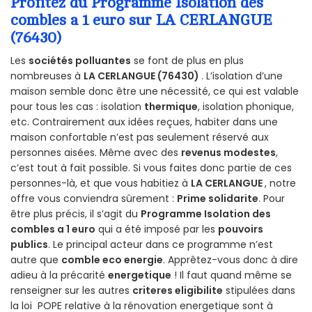
Profitez du Programme Isolation des
combles a 1 euro sur LA CERLANGUE
(76430)
Les
sociétés polluantes
se font de plus en plus
nombreuses à
LA CERLANGUE (76430)
. L’isolation d’une
maison semble donc être une nécessité, ce qui est valable
pour tous les cas : isolation
thermique
, isolation phonique,
etc. Contrairement aux idées reçues, habiter dans une
maison confortable n’est pas seulement réservé aux
personnes aisées. Même avec des
revenus modestes
,
c’est tout à fait possible. Si vous faites donc partie de ces
personnes-là, et que vous habitiez à
LA CERLANGUE
, notre
offre vous conviendra sûrement :
Prime solidarite
. Pour
être plus précis, il s’agit du
Programme Isolation des
combles a 1 euro
qui a été imposé par les
pouvoirs
publics
. Le principal acteur dans ce programme n’est
autre que
comble eco energie
. Apprêtez-vous donc à dire
adieu à la précarité
energetique
! Il faut quand même se
renseigner sur les autres
criteres eligibilite
stipulées dans
la loi POPE relative à la rénovation energetique sont à