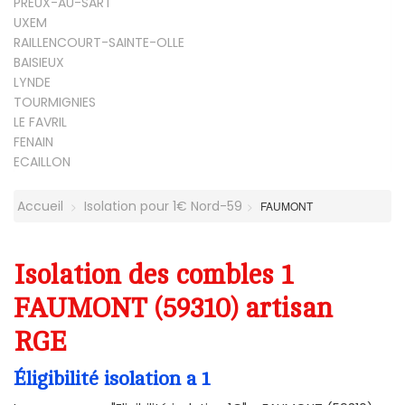
PREUX-AU-SART
UXEM
RAILLENCOURT-SAINTE-OLLE
BAISIEUX
LYNDE
TOURMIGNIES
LE FAVRIL
FENAIN
ECAILLON
Accueil
Isolation pour 1€ Nord-59
FAUMONT
Isolation des combles 1
FAUMONT (59310) artisan
RGE
Éligibilité isolation a 1