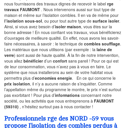
nous fournissons des travaux dignes de recevoir le label
rge
travaux FAUMONT
. Nous intervenons aussi sur tout type de
maison et même sur l’isolation combles. Il en va de même pour
l’isolation sous-sol
, ou pour tout autre type de
surface isoler
.
Ainsi, si vous avez besoin d’
isoler maison
, vous êtes sur la
bonne adresse ! En nous confiant vos travaux, vous bénéficierez
d’ouvrages de meilleure qualité. En effet, nous avons les savoir-
faire nécessaires, à savoir : le technique de
combles soufflage
.
Les matériaux que nous utilisons (par exemple : la
laine de
verre
) sont aussi de haute qualité. À la fin de notre intervention,
vous allez
bénéficier
d’un
confort
sans pareil ! Pour ce qui est
de leur consommation, vous n’avez pas à vous en faire. Le
système que nous installerons au sein de votre habitat vous
permettra plus d’
economies energie
. En ce qui concerne le
prix isolation
, il n’y a aucune raison de s’inquiéter. Comme
l’appellation même du programme le montre, le prix n’est surtout
pas exorbitant ! Pour plus d’
informations
concernant notre
société, ou les activités que nous entreprenons à
FAUMONT
(59310)
, n’hésitez surtout pas à nous contacter !
Professionnels rge des NORD -59 vous
propose l’isolation des combles perdus à