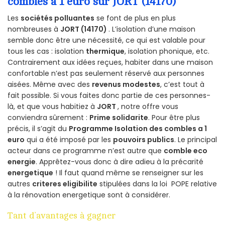
combles a 1 euro sur JORT (14170)
Les
sociétés polluantes
se font de plus en plus
nombreuses à
JORT (14170)
. L’isolation d’une maison
semble donc être une nécessité, ce qui est valable pour
tous les cas : isolation
thermique
, isolation phonique, etc.
Contrairement aux idées reçues, habiter dans une maison
confortable n’est pas seulement réservé aux personnes
aisées. Même avec des
revenus modestes
, c’est tout à
fait possible. Si vous faites donc partie de ces personnes-
là, et que vous habitiez à
JORT
, notre offre vous
conviendra sûrement :
Prime solidarite
. Pour être plus
précis, il s’agit du
Programme Isolation des combles a 1
euro
qui a été imposé par les
pouvoirs publics
. Le principal
acteur dans ce programme n’est autre que
comble eco
energie
. Apprêtez-vous donc à dire adieu à la précarité
energetique
! Il faut quand même se renseigner sur les
autres
criteres eligibilite
stipulées dans la loi POPE relative
à la rénovation energetique sont à considérer.
Tant d’avantages à gagner