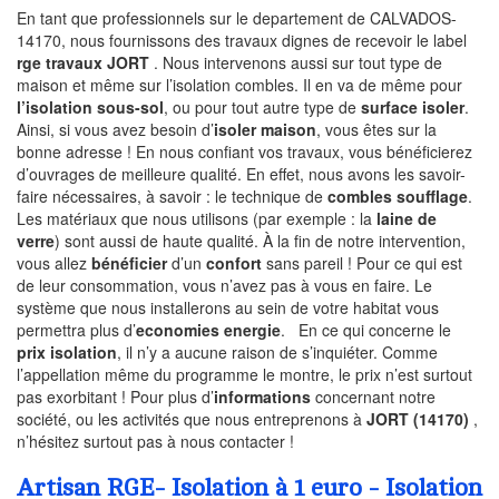
En tant que professionnels sur le departement de CALVADOS-
14170, nous fournissons des travaux dignes de recevoir le label
rge travaux JORT
. Nous intervenons aussi sur tout type de
maison et même sur l’isolation combles. Il en va de même pour
l’isolation sous-sol
, ou pour tout autre type de
surface isoler
.
Ainsi, si vous avez besoin d’
isoler maison
, vous êtes sur la
bonne adresse ! En nous confiant vos travaux, vous bénéficierez
d’ouvrages de meilleure qualité. En effet, nous avons les savoir-
faire nécessaires, à savoir : le technique de
combles soufflage
.
Les matériaux que nous utilisons (par exemple : la
laine de
verre
) sont aussi de haute qualité. À la fin de notre intervention,
vous allez
bénéficier
d’un
confort
sans pareil ! Pour ce qui est
de leur consommation, vous n’avez pas à vous en faire. Le
système que nous installerons au sein de votre habitat vous
permettra plus d’
economies energie
. En ce qui concerne le
prix isolation
, il n’y a aucune raison de s’inquiéter. Comme
l’appellation même du programme le montre, le prix n’est surtout
pas exorbitant ! Pour plus d’
informations
concernant notre
société, ou les activités que nous entreprenons à
JORT (14170)
,
n’hésitez surtout pas à nous contacter !
Artisan RGE- Isolation à 1 euro - Isolation