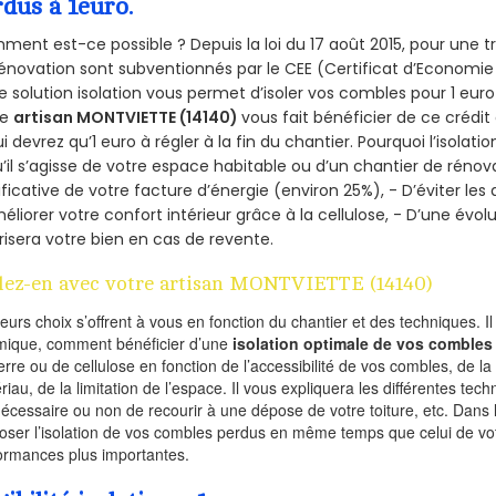
rdus à 1euro.
ent est-ce possible ? Depuis la loi du 17 août 2015, pour une tr
énovation sont subventionnés par le CEE (Certificat d’Economie
e solution isolation vous permet d’isoler vos combles pour 1 e
re
artisan MONTVIETTE (14140)
vous fait bénéficier de ce crédit
ui devrez qu’1 euro à régler à la fin du chantier. Pourquoi l’isolati
’il s’agisse de votre espace habitable ou d’un chantier de rénova
ificative de votre facture d’énergie (environ 25%), - D’éviter le
éliorer votre confort intérieur grâce à la cellulose, - D’une év
risera votre bien en cas de revente.
lez-en avec votre artisan MONTVIETTE (14140)
ieurs choix s’offrent à vous en fonction du chantier et des techniques. I
mique, comment bénéficier d’une
isolation optimale de vos combles
erre ou de cellulose en fonction de l’accessibilité de vos combles, de l
riau, de la limitation de l’espace. Il vous expliquera les différentes techn
nécessaire ou non de recourir à une dépose de votre toiture, etc. Dans 
oser l’isolation de vos combles perdus en même temps que celui de vot
ormances plus importantes.