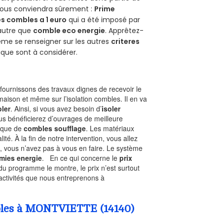
 vous conviendra sûrement :
Prime
s combles a 1 euro
qui a été imposé par
 autre que
comble eco energie
. Apprêtez-
ême se renseigner sur les autres
criteres
ique sont à considérer.
ournissons des travaux dignes de recevoir le
maison et même sur l’isolation combles. Il en va
oler
. Ainsi, si vous avez besoin d’
isoler
ous bénéficierez d’ouvrages de meilleure
nique de
combles soufflage
. Les matériaux
ité. À la fin de notre intervention, vous allez
, vous n’avez pas à vous en faire. Le système
mies energie
. En ce qui concerne le
prix
du programme le montre, le prix n’est surtout
activités que nous entreprenons à
ombles à MONTVIETTE (14140)