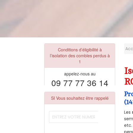
Acc
Conditions d’éligibilité à
l’isolation des combles perdus à
1
Is
appelez-nous au
09 77 77 36 14
R
Pr
SI Vous souhaitez être rappelé
(14
Les
semb
etc.
per