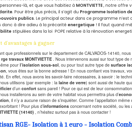
personnes-là, et que vous habitiez à
MONTVIETTE
, notre offre
darite
. Pour être plus précis, il s’agit du
Programme Isolation de
pouvoirs publics
. Le principal acteur dans ce programme n’est
 donc à dire adieu à la précarité
energetique
! Il faut quand m
ibilite
stipulées dans la loi POPE relative à la rénovation energet
t d’avantages à gagner
ant que professionnels sur le departement de CALVADOS-14140, nous f
l
rge travaux MONTVIETTE
. Nous intervenons aussi sur tout type de 
même pour
l’isolation sous-sol
, ou pour tout autre type de
surface is
son
, vous êtes sur la bonne adresse ! En nous confiant vos travaux, v
ité. En effet, nous avons les savoir-faire nécessaires, à savoir : le tech
nous utilisons (par exemple : la
laine de verre
) sont aussi de haute qual
ficier
d’un
confort
sans pareil ! Pour ce qui est de leur consommation
nous installerons au sein de votre habitat vous permettra plus d’
econo
ation
, il n’y a aucune raison de s’inquiéter. Comme l’appellation même 
exorbitant ! Pour plus d’
informations
concernant notre société, ou les 
TVIETTE (14140)
, n’hésitez surtout pas à nous contacter !
tisan RGE- Isolation à 1 euro - Isolation C