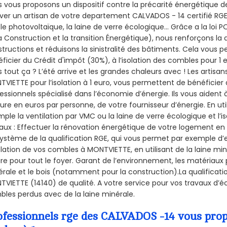
 vous proposons un dispositif contre la précarité énergétique de
ver un artisan de votre departement CALVADOS - 14 certifié RGE 
le photovoltaïque, la laine de verre écologique... Grâce a la loi
a Construction et la
transition Énergétique), nous renforçons la 
tructions et réduisons la sinistralité des bâtiments. Cela vous 
ficier du Crédit d'impôt (30%), à l’isolation des combles pour 1 eu
 tout ça ? L’été arrive et les grandes chaleurs avec ! Les artisans
VIETTE pour l’isolation à 1 euro, vous permettent de bénéficier 
essionnels spécialisé dans l’économie d’énergie. Ils vous aident à
ure en euros par personne, de votre fournisseur d’énergie. En uti
ple la ventilation par VMC ou la laine de verre écologique et l’
aux : Effectuer la rénovation énergétique de votre logement en 
ystème de la qualification RGE, qui vous permet par exemple d’
olation de vos combles à MONTVIETTE, en utilisant de la laine mi
ire pour tout le foyer. Garant de l’environnement, les matériaux p
rale et le bois (notamment pour la construction).La qualificati
VIETTE (14140) de qualité. A votre service pour vos travaux d’
les perdus avec de la laine minérale.
ofessionnels rge des CALVADOS -14 vous propo