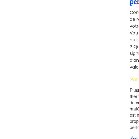
pe
Comm
de r
votr
Vot
ne l
? Qu
sign
d’am
valo
Par
Plus
ther
de v
maté
est 
prop
perf