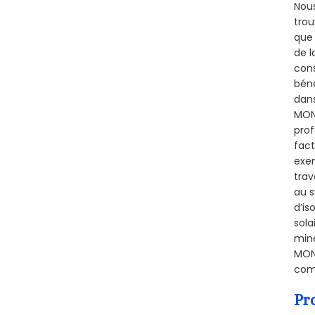
Nous
trou
que 
de l
cons
béné
dans
MONT
prof
fact
exem
trav
au s
d’is
sola
miné
MONT
comb
Pr