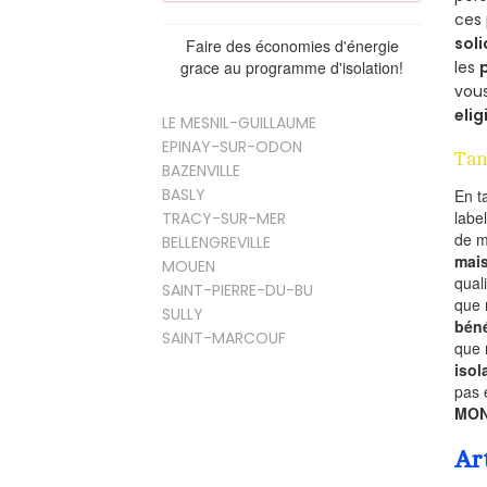
ces 
soli
Faire des économies d'énergie
les
grace au programme d'isolation!
vous
elig
LE MESNIL-GUILLAUME
EPINAY-SUR-ODON
Tan
BAZENVILLE
BASLY
En t
labe
TRACY-SUR-MER
de 
BELLENGREVILLE
mai
MOUEN
qual
SAINT-PIERRE-DU-BU
que 
SULLY
béné
SAINT-MARCOUF
que 
isol
pas 
MON
Ar