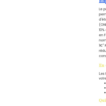
Éli
Le p
perm
d'êt
(ONE
10% 
en 
norm
1€" 
rédu
cons
En 
Les 
votr
Qui