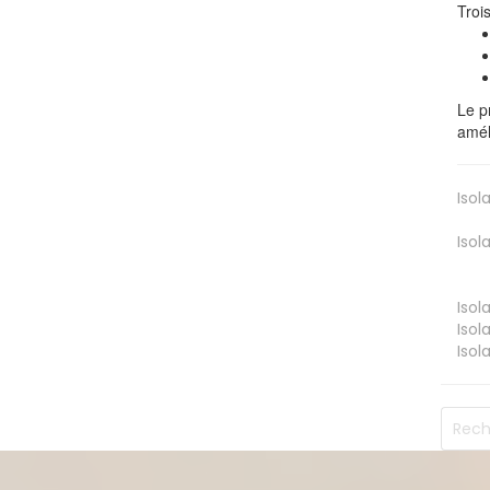
Troi
Le p
amél
Isol
Isol
Isol
Isol
Isol