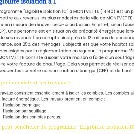
gibilité isolation a 1
rogramme "Eligibilité isolation 1€" a MONTVIETTE (14140) est u
ettre aux revenus les plus modestes de la ville de MONTVIETTE 
re en mesure de rénover celui-ci au besoin. En effet, selon l'ob
P), une personne est en situation de précarité énergétique lo
de ses revenus. L'on compte ainsi près de 12 millions de personn
France, soit 25% des ménages.
L'objectif est que votre habitat s
es exigées par la réglementation en vigueur. Le programme "Éligi
MONTVIETTE consiste à isoler votre maison à l'aide d'un soufflage
ire votre facture de chauffage. Cela vous permet de réaliser 
équentes sur votre consommation d'énergie (CEE) et de fioul.
quoi consistent les travaux ?
travaux consistent essentiellement à isoler les combles. Les combles 
e facture énergétique. Les travaux prennent en compte :
l'isolation thermique
l'isolation par soufflage
l'isolation des comptes perdus.
 peut bénéficier du programme "Eligibilité isolation 