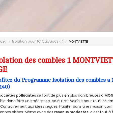
ueil
Isolation pour 1€ Calvados-14
MONTVIETTE
olation des combles 1 MONTVIETT
GE
ofitez du Programme Isolation des combles 
140)
sociétés polluantes
se font de plus en plus nombreuses à
MONT
le donc être une nécessité, ce qui est valable pour tous les cas
 Contrairement aux idées reçues, habiter dans une maison conf
sonnes aisées. Même avec des
revenus modestes
, c’est tout à