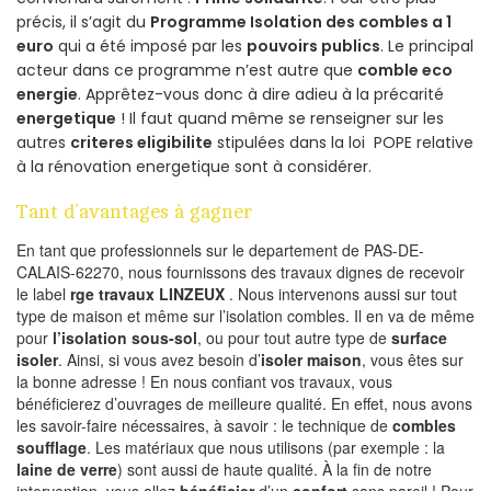
précis, il s’agit du
Programme Isolation des combles a 1
euro
qui a été imposé par les
pouvoirs publics
. Le principal
acteur dans ce programme n’est autre que
comble eco
energie
. Apprêtez-vous donc à dire adieu à la précarité
energetique
! Il faut quand même se renseigner sur les
autres
criteres eligibilite
stipulées dans la loi POPE relative
à la rénovation energetique sont à considérer.
Tant d’avantages à gagner
En tant que professionnels sur le departement de PAS-DE-
CALAIS-62270, nous fournissons des travaux dignes de recevoir
le label
rge travaux LINZEUX
. Nous intervenons aussi sur tout
type de maison et même sur l’isolation combles. Il en va de même
pour
l’isolation sous-sol
, ou pour tout autre type de
surface
isoler
. Ainsi, si vous avez besoin d’
isoler maison
, vous êtes sur
la bonne adresse ! En nous confiant vos travaux, vous
bénéficierez d’ouvrages de meilleure qualité. En effet, nous avons
les savoir-faire nécessaires, à savoir : le technique de
combles
soufflage
. Les matériaux que nous utilisons (par exemple : la
laine de verre
) sont aussi de haute qualité. À la fin de notre
intervention, vous allez
bénéficier
d’un
confort
sans pareil ! Pour