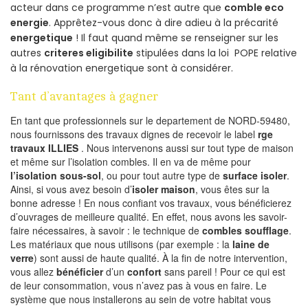
acteur dans ce programme n’est autre que
comble eco
energie
. Apprêtez-vous donc à dire adieu à la précarité
energetique
! Il faut quand même se renseigner sur les
autres
criteres eligibilite
stipulées dans la loi POPE relative
à la rénovation energetique sont à considérer.
Tant d’avantages à gagner
En tant que professionnels sur le departement de NORD-59480,
nous fournissons des travaux dignes de recevoir le label
rge
travaux ILLIES
. Nous intervenons aussi sur tout type de maison
et même sur l’isolation combles. Il en va de même pour
l’isolation sous-sol
, ou pour tout autre type de
surface isoler
.
Ainsi, si vous avez besoin d’
isoler maison
, vous êtes sur la
bonne adresse ! En nous confiant vos travaux, vous bénéficierez
d’ouvrages de meilleure qualité. En effet, nous avons les savoir-
faire nécessaires, à savoir : le technique de
combles soufflage
.
Les matériaux que nous utilisons (par exemple : la
laine de
verre
) sont aussi de haute qualité. À la fin de notre intervention,
vous allez
bénéficier
d’un
confort
sans pareil ! Pour ce qui est
de leur consommation, vous n’avez pas à vous en faire. Le
système que nous installerons au sein de votre habitat vous