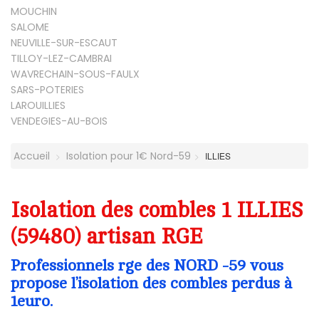
MOUCHIN
SALOME
NEUVILLE-SUR-ESCAUT
TILLOY-LEZ-CAMBRAI
WAVRECHAIN-SOUS-FAULX
SARS-POTERIES
LAROUILLIES
VENDEGIES-AU-BOIS
Accueil
Isolation pour 1€ Nord-59
ILLIES
Isolation des combles 1 ILLIES
(59480) artisan RGE
Professionnels rge des NORD -59 vous
propose l’isolation des combles perdus à
1euro.