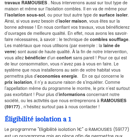
travaux RAMOUSIES
. Nous intervenons aussi sur tout type de
maison et même sur l’isolation combles. Il en va de même pour
l’isolation sous-sol
, ou pour tout autre type de
surface isoler
.
Ainsi, si vous avez besoin d’
isoler maison
, vous êtes sur la
bonne adresse ! En nous confiant vos travaux, vous bénéficierez
d’ouvrages de meilleure qualité. En effet, nous avons les savoir-
faire nécessaires, à savoir : le technique de
combles soufflage
.
Les matériaux que nous utilisons (par exemple : la
laine de
verre
) sont aussi de haute qualité. À la fin de notre intervention,
vous allez
bénéficier
d’un
confort
sans pareil ! Pour ce qui est
de leur consommation, vous n’avez pas à vous en faire. Le
système que nous installerons au sein de votre habitat vous
permettra plus d’
economies energie
. En ce qui concerne le
prix isolation
, il n’y a aucune raison de s’inquiéter. Comme
l’appellation même du programme le montre, le prix n’est surtout
pas exorbitant ! Pour plus d’
informations
concernant notre
société, ou les activités que nous entreprenons à
RAMOUSIES
(59177)
, n’hésitez surtout pas à nous contacter !
Éligibilité isolation a 1
Le programme "Eligibilité isolation 1€" a RAMOUSIES (59177)
est un programme mis en place afin de permettre aux