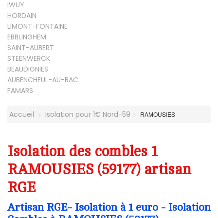
IWUY
HORDAIN
LIMONT-FONTAINE
EBBLINGHEM
SAINT-AUBERT
STEENWERCK
BEAUDIGNIES
AUBENCHEUL-AU-BAC
FAMARS
Accueil
Isolation pour 1€ Nord-59
RAMOUSIES
Isolation des combles 1
RAMOUSIES (59177) artisan
RGE
Artisan RGE- Isolation à 1 euro - Isolation