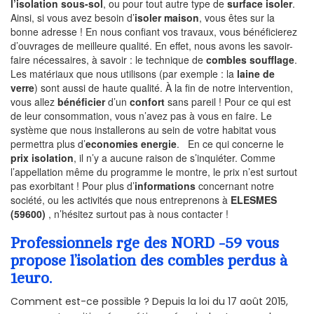
l’isolation sous-sol
, ou pour tout autre type de
surface isoler
.
Ainsi, si vous avez besoin d’
isoler maison
, vous êtes sur la
bonne adresse ! En nous confiant vos travaux, vous bénéficierez
d’ouvrages de meilleure qualité. En effet, nous avons les savoir-
faire nécessaires, à savoir : le technique de
combles soufflage
.
Les matériaux que nous utilisons (par exemple : la
laine de
verre
) sont aussi de haute qualité. À la fin de notre intervention,
vous allez
bénéficier
d’un
confort
sans pareil ! Pour ce qui est
de leur consommation, vous n’avez pas à vous en faire. Le
système que nous installerons au sein de votre habitat vous
permettra plus d’
economies energie
. En ce qui concerne le
prix isolation
, il n’y a aucune raison de s’inquiéter. Comme
l’appellation même du programme le montre, le prix n’est surtout
pas exorbitant ! Pour plus d’
informations
concernant notre
société, ou les activités que nous entreprenons à
ELESMES
(59600)
, n’hésitez surtout pas à nous contacter !
Professionnels rge des NORD -59 vous
propose l’isolation des combles perdus à
1euro.
Comment est-ce possible ? Depuis la loi du 17 août 2015,