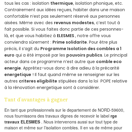
tous les cas : isolation
thermique
, isolation phonique, etc.
Contrairement aux idées reçues, habiter dans une maison
confortable n’est pas seulement réservé aux personnes
aisées. Même avec des
revenus modestes
, c’est tout à
fait possible. Si vous faites donc partie de ces personnes-
là, et que vous habitiez à
ELESMES
, notre offre vous
conviendra sûrement :
Prime solidarite
. Pour être plus
précis, il s’agit du
Programme Isolation des combles a 1
euro
qui a été imposé par les
pouvoirs publics
. Le principal
acteur dans ce programme n’est autre que
comble eco
energie
. Apprêtez-vous donc à dire adieu à la précarité
energetique
! Il faut quand même se renseigner sur les
autres
criteres eligibilite
stipulées dans la loi POPE relative
à la rénovation energetique sont à considérer.
Tant d’avantages à gagner
En tant que professionnels sur le departement de NORD-59600,
nous fournissons des travaux dignes de recevoir le label
rge
travaux ELESMES
. Nous intervenons aussi sur tout type de
maison et même sur l’isolation combles. Il en va de même pour