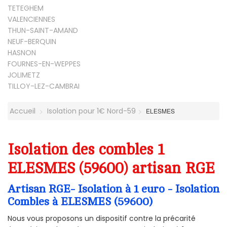
TETEGHEM
VALENCIENNES
THUN-SAINT-AMAND
NEUF-BERQUIN
HASNON
FOURNES-EN-WEPPES
JOLIMETZ
TILLOY-LEZ-CAMBRAI
Accueil
Isolation pour 1€ Nord-59
ELESMES
Isolation des combles 1
ELESMES (59600) artisan RGE
Artisan RGE- Isolation à 1 euro - Isolation
Combles à ELESMES (59600)
Nous vous proposons un dispositif contre la précarité