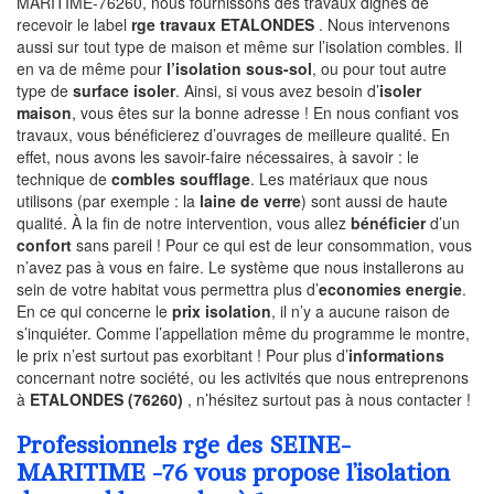
MARITIME-76260, nous fournissons des travaux dignes de
recevoir le label
rge travaux ETALONDES
. Nous intervenons
aussi sur tout type de maison et même sur l’isolation combles. Il
en va de même pour
l’isolation sous-sol
, ou pour tout autre
type de
surface isoler
. Ainsi, si vous avez besoin d’
isoler
maison
, vous êtes sur la bonne adresse ! En nous confiant vos
travaux, vous bénéficierez d’ouvrages de meilleure qualité. En
effet, nous avons les savoir-faire nécessaires, à savoir : le
technique de
combles soufflage
. Les matériaux que nous
utilisons (par exemple : la
laine de verre
) sont aussi de haute
qualité. À la fin de notre intervention, vous allez
bénéficier
d’un
confort
sans pareil ! Pour ce qui est de leur consommation, vous
n’avez pas à vous en faire. Le système que nous installerons au
sein de votre habitat vous permettra plus d’
economies energie
.
En ce qui concerne le
prix isolation
, il n’y a aucune raison de
s’inquiéter. Comme l’appellation même du programme le montre,
le prix n’est surtout pas exorbitant ! Pour plus d’
informations
concernant notre société, ou les activités que nous entreprenons
à
ETALONDES (76260)
, n’hésitez surtout pas à nous contacter !
Professionnels rge des SEINE-
MARITIME -76 vous propose l’isolation