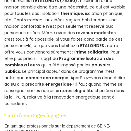
nombreuses à
ETALONDES (76260)
. L’isolation d’une
maison semble donc être une nécessité, ce qui est valable
pour tous les cas : isolation
thermique
, isolation phonique,
etc. Contrairement aux idées reçues, habiter dans une
maison confortable n’est pas seulement réservé aux
personnes aisées. Même avec des
revenus modestes
,
c’est tout à fait possible. Si vous faites donc partie de ces
personnes-là, et que vous habitiez à
ETALONDES
, notre
offre vous conviendra sûrement :
Prime solidarite
. Pour
être plus précis, il s’agit du
Programme Isolation des
combles a 1 euro
qui a été imposé par les
pouvoirs
publics
. Le principal acteur dans ce programme n’est
autre que
comble eco energie
. Apprêtez-vous donc à dire
adieu à la précarité
energetique
! Il faut quand même se
renseigner sur les autres
criteres eligibilite
stipulées dans
la loi POPE relative à la rénovation energetique sont à
considérer.
Tant d’avantages à gagner
En tant que professionnels sur le departement de SEINE-